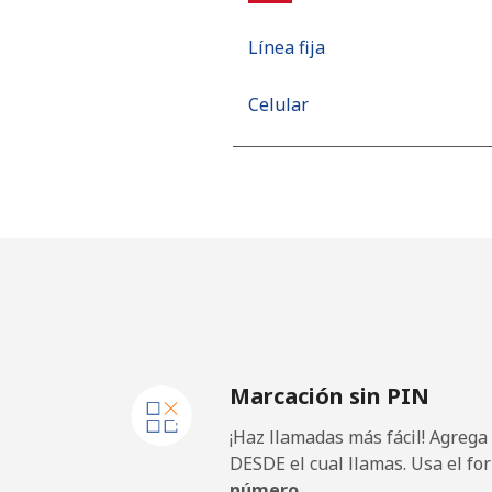
Línea fija
Celular
Mobile - Movilnet
Vietnam
Línea fija
Celular
Marcación sin PIN
¡Haz llamadas más fácil! Agrega
DESDE el cual llamas. Usa el fo
número.