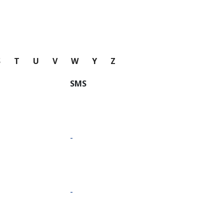
S
T
U
V
W
Y
Z
SMS
-
-