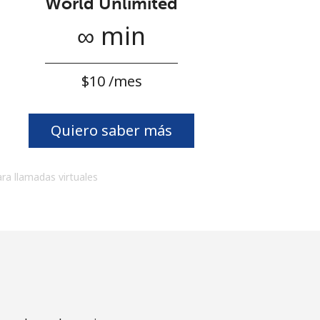
World Unlimited
∞ min
⁦$10⁩ /mes
Quiero saber más
ara llamadas virtuales