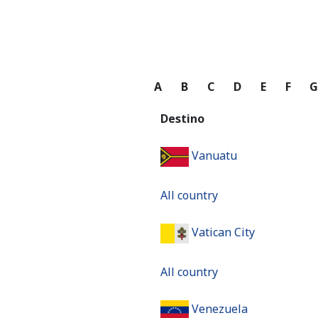
A
B
C
D
E
F
Destino
Vanuatu
All country
Vatican City
All country
Venezuela