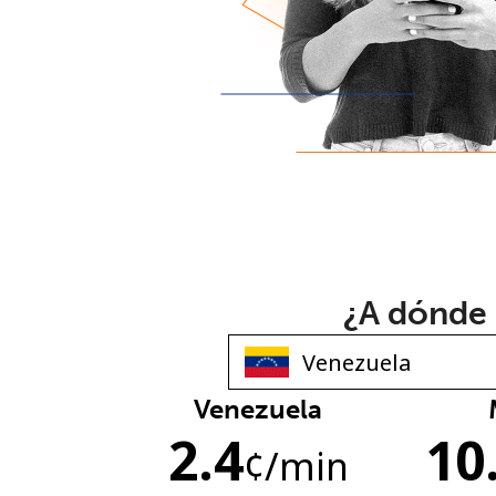
¿A dónde 
Venezuela
2.4
10
¢
/min