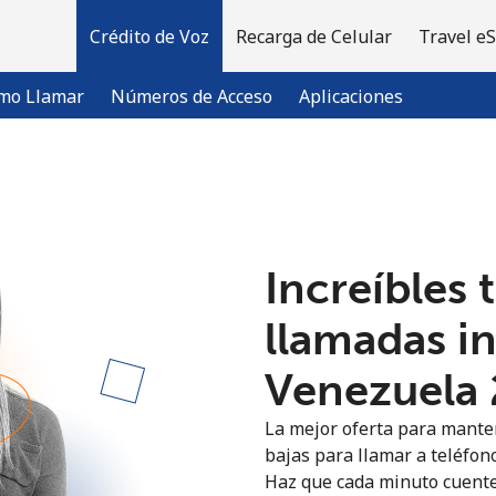
Crédito de Voz
Recarga de Celular
Travel e
mo Llamar
Números de Acceso
Aplicaciones
¡Bienvenido!
Increíbles 
¿Ya tienes una cuenta?
Inicia sesión →
llamadas i
Regístrate con
Venezuela ⁦
La mejor oferta para manten
bajas para llamar a teléfon
Haz que cada minuto cuente