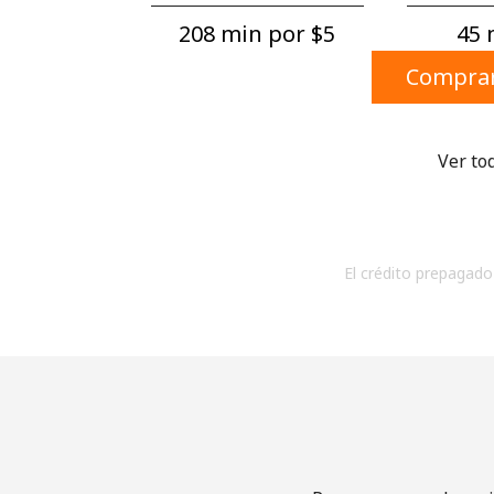
208 min por ⁦$5⁩
45 
Comprar
Ver to
El crédito prepagado 