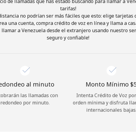
icio de llamadas que has estado buscando para llamar a Ven
tarifas!
istancia no podrían ser más fáciles que esto: elige tarjeta
¡Hola!
rea una cuenta, compra crédito de voz en línea y llama a cas
llamar a Venezuela desde el extranjero usando nuestro serv
Inicia sesión o
REGÍSTRATE →
seguro y confiable!
edondeo al minuto
Monto Mínimo ⁦$5
cobrarán las llamadas con
Intenta Crédito de Voz po
¿Olvidaste tu contraseña? →
redondeo por minuto.
orden mínima y disfruta ll
internacionales bajas
Iniciar Sesión