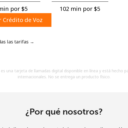
Un número
min por ⁦$5⁩
102 min por ⁦$5⁩
Un caracter especial
 Crédito de Voz
das las tarifas →
Mantente en contacto para recibir nuestras mejores
ofertas.
es una tarjeta de llamadas digital disponible en línea y está hecho p
Al abrir una cuenta en este sitio web, estoy de
internacionales. No se entrega un producto físico.
acuerdo con estos
Términos y condiciones.
Únete
¿Por qué nosotros?