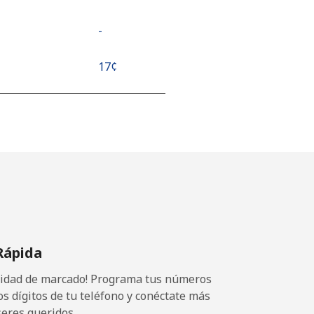
-
⁦17¢⁩
⁦17¢⁩
-
-
Rápida
ocidad de marcado! Programa tus números
os dígitos de tu teléfono y conéctate más
seres queridos.