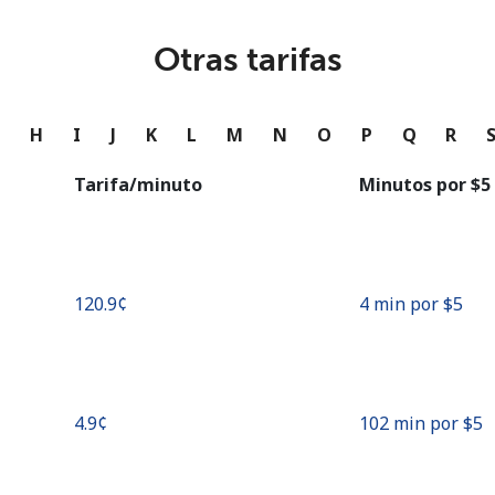
o
Otras tarifas
Continuar con
G
H
I
J
K
L
M
N
O
P
Q
R
Tarifa/minuto
Minutos por ⁦$5⁩
⁦120.9¢⁩
4 min por ⁦$5⁩
⁦4.9¢⁩
102 min por ⁦$5⁩