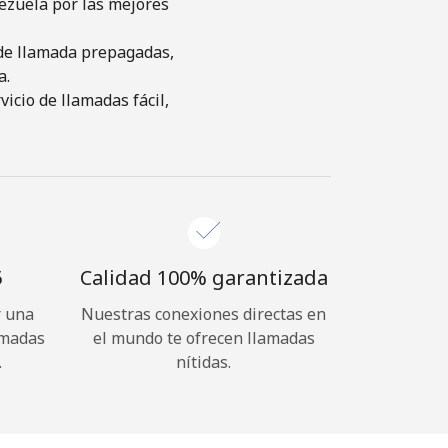
ezuela por las mejores
s de llamada prepagadas,
a.
icio de llamadas fácil,
⁩
Calidad 100% garantizada
r una
Nuestras conexiones directas en
amadas
el mundo te ofrecen llamadas
.
nítidas.