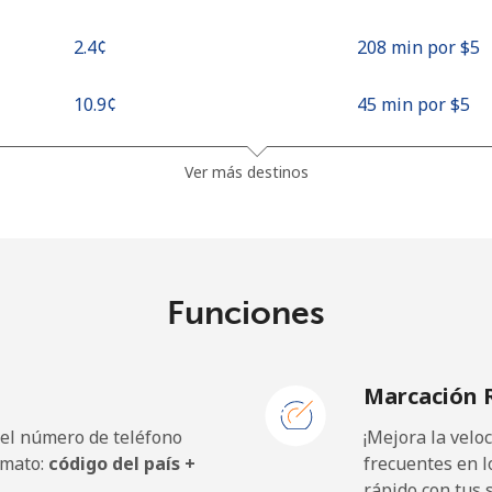
⁦2.4¢⁩
208 min por ⁦$5⁩
⁦10.9¢⁩
45 min por ⁦$5⁩
⁦4.9¢⁩
102 min por ⁦$5⁩
Ver más destinos
⁦10.5¢⁩
47 min por ⁦$5⁩
Funciones
⁦10.5¢⁩
47 min por ⁦$5⁩
Marcación 
 el número de teléfono
¡Mejora la vel
rmato:
código del país +
frecuentes en l
rápido con tus 