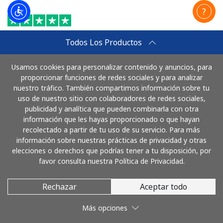
October 5, 2023
Todos Los Productos
GLORYS YARZAGARAY
EEExcellent costumer service
Usamos cookies para personalizar contenido y anuncios, para
Excellent costumer service! Natalie was great! very friendly and
proporcionar funciones de redes sociales y para analizar
very professional!
nuestro tráfico. También compartimos información sobre tu
uso de nuestro sitio con colaboradores de redes sociales,
publicidad y analítica que pueden combinarla con otra
información que les hayas proporcionado o que hayan
recolectado a partir de tu uso de su servicio. Para más
September 23, 2023
información sobre nuestras prácticas de privacidad y otras
Vern
elecciones o derechos que podrías tener a tu disposición, por
favor consulta nuestra Política de Privacidad.
Llama Colombia
Very good connection quality even with cell phones and
Rechazar
Aceptar todo
affordable pricing tiers.
Más opciones