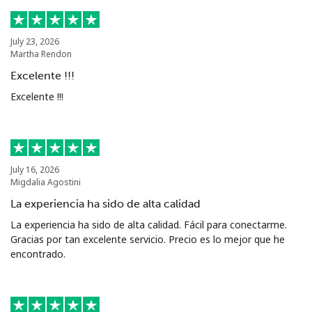
July 23, 2026
Martha Rendon
Excelente !!!
Excelente !!!
No se ha creado una contraseña
Mínimo 8 caracteres
Una letra mayúscula y una minúscula
Un número
July 16, 2026
Un caracter especial
Migdalia Agostini
La experiencia ha sido de alta calidad
La experiencia ha sido de alta calidad. Fácil para conectarme.
Gracias por tan excelente servicio. Precio es lo mejor que he
encontrado.
Mantente en contacto para recibir nuestras mejores
ofertas.