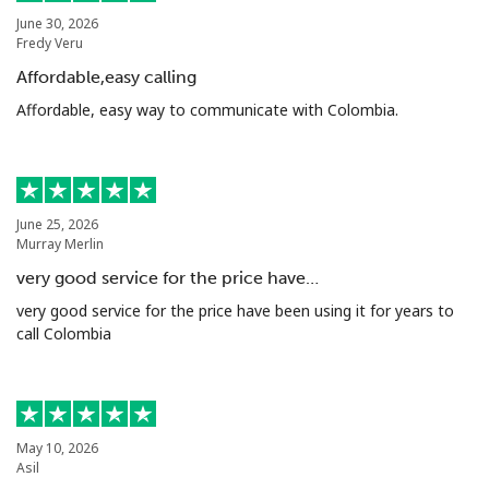
Al abrir una cuenta en este sitio web, estoy de acuerdo con
June 30, 2026
estos
Términos y condiciones.
Fredy Veru
Affordable,easy calling
Únete
Affordable, easy way to communicate with Colombia.
¡Hola!
June 25, 2026
Murray Merlin
very good service for the price have…
Inicia sesión o
REGÍSTRATE →
very good service for the price have been using it for years to
call Colombia
May 10, 2026
¿Olvidaste tu contraseña? →
Asil