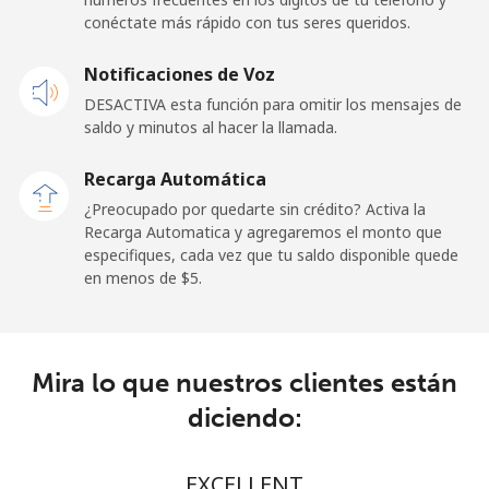
conéctate más rápido con tus seres queridos.
Línea fija
⁦26.9¢⁩
18 min por ⁦$5⁩
-
Notificaciones de Voz
Celular
⁦29.5¢⁩
16 min por ⁦$5⁩
-
DESACTIVA esta función para omitir los mensajes de
saldo y minutos al hacer la llamada.
Ireland
Recarga Automática
Línea fija
⁦1.6¢⁩
312 min por ⁦$5⁩
-
¿Preocupado por quedarte sin crédito? Activa la
Recarga Automatica y agregaremos el monto que
especifiques, cada vez que tu saldo disponible quede
Celular
⁦2.5¢⁩
200 min por ⁦$5⁩
-
en menos de ⁦$5⁩.
Israel
Línea fija
⁦4.9¢⁩
102 min por ⁦$5⁩
-
Mira lo que nuestros clientes están
diciendo:
Celular
⁦13.9¢⁩
35 min por ⁦$5⁩
-
Italy
EXCELLENT