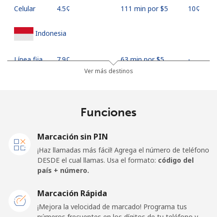
Celular
⁦4.5¢⁩
111 min por ⁦$5⁩
⁦10¢⁩
Indonesia
Línea fija
⁦7.9¢⁩
63 min por ⁦$5⁩
-
Ver más destinos
Jakarta
⁦5.5¢⁩
90 min por ⁦$5⁩
-
Celular
⁦6.9¢⁩
72 min por ⁦$5⁩
-
Funciones
Iran
Marcación sin PIN
¡Haz llamadas más fácil! Agrega el número de teléfono
Línea fija
⁦27.5¢⁩
18 min por ⁦$5⁩
-
DESDE el cual llamas. Usa el formato:
código del
país + número.
Celular
⁦34.5¢⁩
14 min por ⁦$5⁩
-
Marcación Rápida
Iraq
¡Mejora la velocidad de marcado! Programa tus
números frecuentes en los dígitos de tu teléfono y