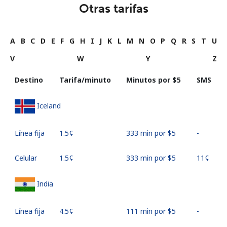
Otras tarifas
A
B
C
D
E
F
G
H
I
J
K
L
M
N
O
P
Q
R
S
T
U
V
W
Y
Z
Destino
Tarifa/minuto
Minutos por ⁦$5⁩
SMS
Iceland
Línea fija
⁦1.5¢⁩
333 min por ⁦$5⁩
-
Celular
⁦1.5¢⁩
333 min por ⁦$5⁩
⁦11¢⁩
India
Línea fija
⁦4.5¢⁩
111 min por ⁦$5⁩
-