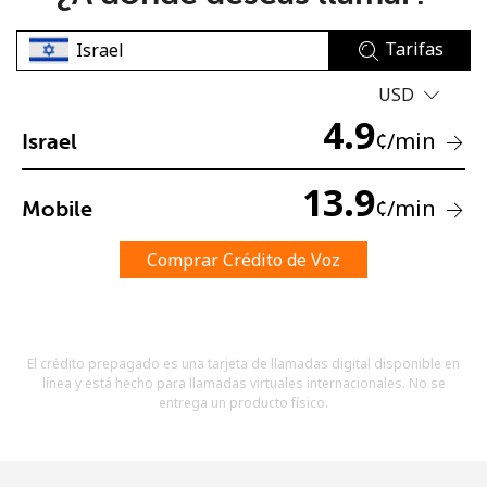
Tarifas
USD
4.9
¢
/min
Israel
No se ha creado una contraseña
13.9
¢
/min
Mobile
Mínimo 8 caracteres
Una letra mayúscula y una minúscula
Un número
Comprar Crédito de Voz
Un caracter especial
El crédito prepagado es una tarjeta de llamadas digital disponible en
línea y está hecho para llamadas virtuales internacionales. No se
entrega un producto físico.
Mantente en contacto para recibir nuestras mejores
ofertas.