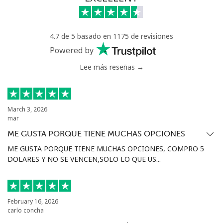
Línea fija
⁦1.5¢⁩
333 min por ⁦$5⁩
-
4.7 de 5 basado en 1175 de revisiones
Celular
⁦1.6¢⁩
312 min por ⁦$5⁩
⁦8¢⁩
Powered by
Lee más reseñas →
Ivory Coast
Línea fija
⁦58.9¢⁩
8 min por ⁦$5⁩
-
March 3, 2026
mar
Celular
⁦46.9¢⁩
10 min por ⁦$5⁩
⁦32¢⁩
ME GUSTA PORQUE TIENE MUCHAS OPCIONES
ME GUSTA PORQUE TIENE MUCHAS OPCIONES, COMPRO 5
DOLARES Y NO SE VENCEN,SOLO LO QUE US...
February 16, 2026
carlo concha