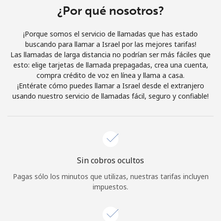
Al abrir una cuenta en este sitio web, estoy de acuerdo con
¿Por qué nosotros?
estos
Términos y condiciones.
¡Porque somos el servicio de llamadas que has estado
buscando para llamar a Israel por las mejores tarifas!
Únete
Las llamadas de larga distancia no podrían ser más fáciles que
esto: elige tarjetas de llamada prepagadas, crea una cuenta,
compra crédito de voz en línea y llama a casa.
¡Entérate cómo puedes llamar a Israel desde el extranjero
usando nuestro servicio de llamadas fácil, seguro y confiable!
¡Hola!
Inicia sesión o
REGÍSTRATE →
Sin cobros ocultos
Pagas sólo los minutos que utilizas, nuestras tarifas incluyen
impuestos.
¿Olvidaste tu contraseña? →