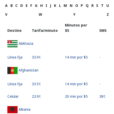
A
B
C
D
E
F
G
H
I
J
K
L
M
N
O
P
Q
R
S
T
U
V
W
Y
Z
Minutos por
Destino
Tarifa/minuto
⁦$5⁩
SMS
Abkhazia
Línea fija
⁦33.9¢⁩
14 min por ⁦$5⁩
-
Afghanistan
Línea fija
⁦33.5¢⁩
14 min por ⁦$5⁩
-
Celular
⁦23.9¢⁩
20 min por ⁦$5⁩
⁦38¢⁩
Albania