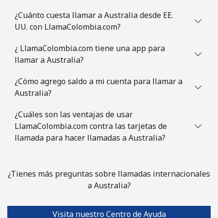
Austria
¿Cuánto cuesta llamar a Australia desde EE.
UU. con LlamaColombia.com?
Línea fija
⁦2.2¢⁩
227 min por ⁦$5⁩
-
¿ LlamaColombia.com tiene una app para
Celular
⁦3.5¢⁩
142 min por ⁦$5⁩
⁦7¢⁩
llamar a Australia?
Azerbaijan
¿Cómo agrego saldo a mi cuenta para llamar a
Australia?
Línea fija
⁦33.5¢⁩
14 min por ⁦$5⁩
-
¿Cuáles son las ventajas de usar
LlamaColombia.com contra las tarjetas de
Celular
⁦40.9¢⁩
12 min por ⁦$5⁩
⁦35¢⁩
llamada para hacer llamadas a Australia?
¿Tienes más preguntas sobre llamadas internacionales
a Australia?
Visita nuestro Centro de Ayuda