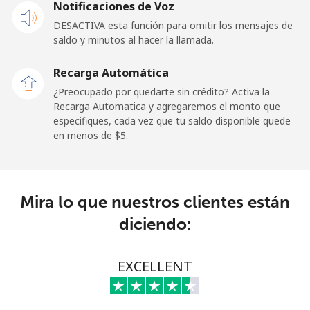
Notificaciones de Voz
DESACTIVA esta función para omitir los mensajes de
Línea fija
⁦9.9¢⁩
50 min por ⁦$5⁩
-
saldo y minutos al hacer la llamada.
Celular
⁦29.9¢⁩
16 min por ⁦$5⁩
⁦11¢⁩
Recarga Automática
¿Preocupado por quedarte sin crédito? Activa la
Angola
Recarga Automatica y agregaremos el monto que
especifiques, cada vez que tu saldo disponible quede
en menos de ⁦$5⁩.
Línea fija
⁦39.9¢⁩
12 min por ⁦$5⁩
-
Celular
⁦56.5¢⁩
8 min por ⁦$5⁩
⁦32¢⁩
Mira lo que nuestros clientes están
Anguilla
diciendo:
Línea fija
⁦33.5¢⁩
14 min por ⁦$5⁩
-
EXCELLENT
Celular
⁦34.9¢⁩
14 min por ⁦$5⁩
⁦5¢⁩