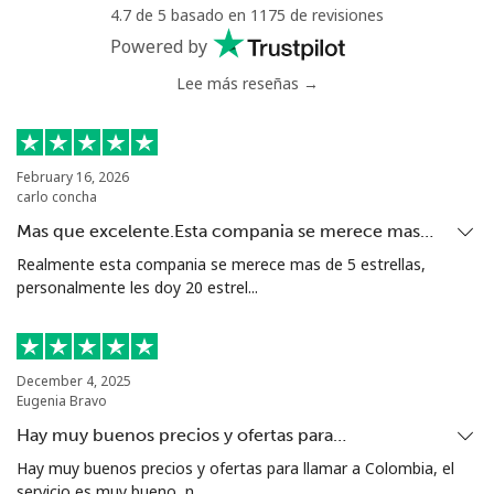
Antigua And Barbuda
4.7 de 5 basado en 1175 de revisiones
Powered by
Línea fija
⁦33.9¢⁩
14 min por ⁦$5⁩
-
Lee más reseñas →
Celular
⁦33.9¢⁩
14 min por ⁦$5⁩
⁦11¢⁩
February 16, 2026
Argentina
carlo concha
Mas que excelente.Esta compania se merece mas…
Línea fija
⁦1.7¢⁩
294 min por ⁦$5⁩
-
Realmente esta compania se merece mas de 5 estrellas,
personalmente les doy 20 estrel...
Celular
⁦20.5¢⁩
24 min por ⁦$5⁩
⁦14¢⁩
Armenia
December 4, 2025
Eugenia Bravo
Línea fija
⁦26.5¢⁩
18 min por ⁦$5⁩
-
Hay muy buenos precios y ofertas para…
Celular
⁦32.5¢⁩
15 min por ⁦$5⁩
-
Hay muy buenos precios y ofertas para llamar a Colombia, el
servicio es muy bueno, n...