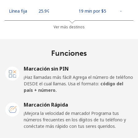
Línea fija
⁦25.9¢⁩
19 min por ⁦$5⁩
-
Celular
⁦48.5¢⁩
10 min por ⁦$5⁩
⁦11¢⁩
Ver más destinos
Algeria
Funciones
Línea fija
⁦10.5¢⁩
47 min por ⁦$5⁩
-
Marcación sin PIN
Celular
⁦98.9¢⁩
5 min por ⁦$5⁩
-
¡Haz llamadas más fácil! Agrega el número de teléfono
DESDE el cual llamas. Usa el formato:
código del
American Samoa
país + número.
Marcación Rápida
Línea fija
⁦19.5¢⁩
25 min por ⁦$5⁩
-
¡Mejora la velocidad de marcado! Programa tus
números frecuentes en los dígitos de tu teléfono y
Celular
⁦21.5¢⁩
23 min por ⁦$5⁩
-
conéctate más rápido con tus seres queridos.
Andorra