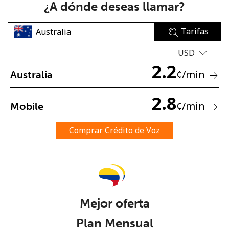
¿A dónde deseas llamar?
Tarifas
USD
2.2
¢
/min
Australia
No se ha creado una contraseña
2.8
Mínimo 8 caracteres
¢
/min
Mobile
Una letra mayúscula y una minúscula
Un número
Comprar Crédito de Voz
Un caracter especial
Mejor oferta
Mantente en contacto para recibir nuestras mejores
Plan Mensual
ofertas.