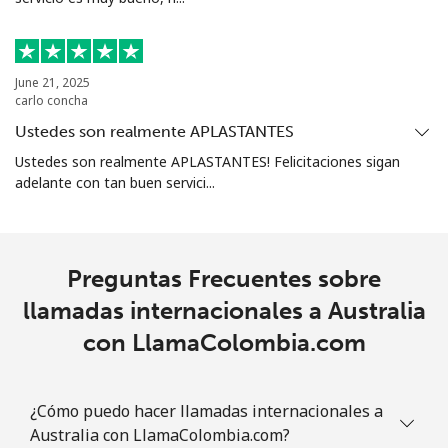
Aruba
Línea fija
⁦13.9¢⁩
35 min por ⁦$5⁩
-
June 21, 2025
carlo concha
Celular
⁦31.5¢⁩
15 min por ⁦$5⁩
-
Ustedes son realmente APLASTANTES
Ustedes son realmente APLASTANTES! Felicitaciones sigan
Ascension Island
adelante con tan buen servici...
All
⁦218.9¢⁩
2 min por ⁦$5⁩
-
country
Preguntas Frecuentes sobre
Australia
llamadas internacionales a Australia
con LlamaColombia.com
Línea fija
⁦2.2¢⁩
227 min por ⁦$5⁩
-
Celular
⁦2.8¢⁩
178 min por ⁦$5⁩
-
¿Cómo puedo hacer llamadas internacionales a
Australia con LlamaColombia.com?