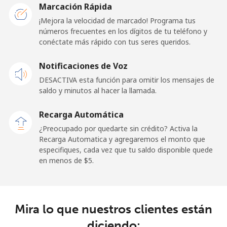
Marcación Rápida
Celular
⁦1.5¢⁩
333 min por
⁦11¢⁩
¡Mejora la velocidad de marcado! Programa tus
⁦$5⁩
números frecuentes en los dígitos de tu teléfono y
conéctate más rápido con tus seres queridos.
Ghana
Notificaciones de Voz
Línea fija
⁦33.9¢⁩
14 min por
-
DESACTIVA esta función para omitir los mensajes de
⁦$5⁩
saldo y minutos al hacer la llamada.
Celular
⁦27.5¢⁩
18 min por
-
Recarga Automática
⁦$5⁩
¿Preocupado por quedarte sin crédito? Activa la
Recarga Automatica y agregaremos el monto que
Gibraltar
especifiques, cada vez que tu saldo disponible quede
en menos de ⁦$5⁩.
Línea fija
⁦9.9¢⁩
50 min por
-
⁦$5⁩
Mira lo que nuestros clientes están
Celular
⁦21.5¢⁩
23 min por
-
⁦$5⁩
diciendo: