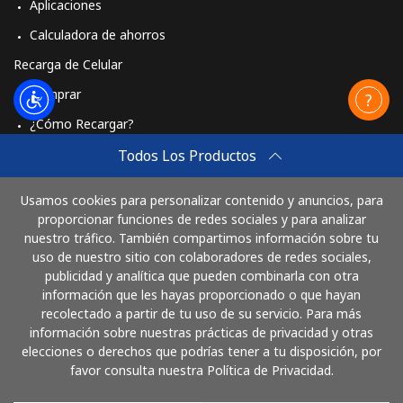
Aplicaciones
Calculadora de ahorros
Recarga de Celular
Comprar
¿Cómo Recargar?
Travel eSIM
Todos Los Productos
Comprar
Usamos cookies para personalizar contenido y anuncios, para
Cómo funciona
proporcionar funciones de redes sociales y para analizar
nuestro tráfico. También compartimos información sobre tu
uso de nuestro sitio con colaboradores de redes sociales,
publicidad y analítica que pueden combinarla con otra
Paga con
información que les hayas proporcionado o que hayan
recolectado a partir de tu uso de su servicio. Para más
información sobre nuestras prácticas de privacidad y otras
elecciones o derechos que podrías tener a tu disposición, por
favor consulta nuestra Política de Privacidad.