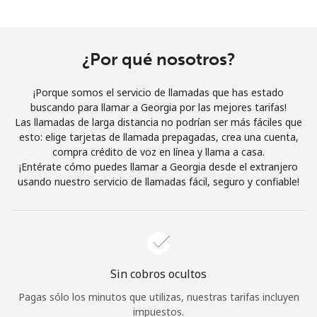
Al abrir una cuenta en este sitio web, estoy de acuerdo con
estos
Términos y condiciones.
¿Por qué nosotros?
Únete
¡Porque somos el servicio de llamadas que has estado
buscando para llamar a Georgia por las mejores tarifas!
Las llamadas de larga distancia no podrían ser más fáciles que
esto: elige tarjetas de llamada prepagadas, crea una cuenta,
¡Hola!
compra crédito de voz en línea y llama a casa.
¡Entérate cómo puedes llamar a Georgia desde el extranjero
usando nuestro servicio de llamadas fácil, seguro y confiable!
Inicia sesión o
REGÍSTRATE →
Sin cobros ocultos
¿Olvidaste tu contraseña? →
Pagas sólo los minutos que utilizas, nuestras tarifas incluyen
impuestos.