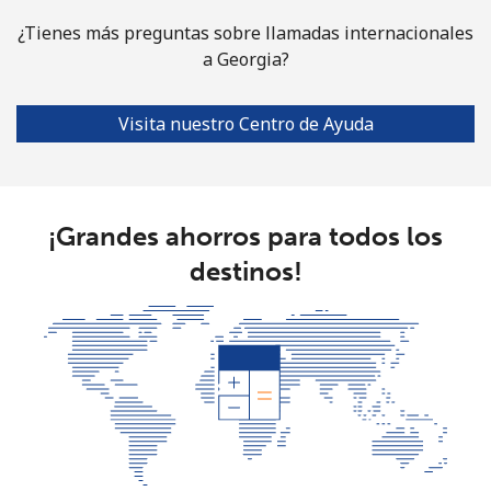
Línea fija
⁦76.9¢⁩
6 min por ⁦$5⁩
-
¿Tienes más preguntas sobre llamadas internacionales
a Georgia?
Celular
⁦80.9¢⁩
6 min por ⁦$5⁩
-
Guyana
Visita nuestro Centro de Ayuda
Línea fija
⁦29.5¢⁩
16 min por
-
⁦$5⁩
¡Grandes ahorros para todos los
Celular
⁦35.9¢⁩
13 min por
⁦5¢⁩
destinos!
⁦$5⁩
Mobile -
⁦26.9¢⁩
18 min por
⁦5¢⁩
Digicel
⁦$5⁩