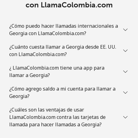
⁦$5⁩
con LlamaColombia.com
Guatemala
¿Cómo puedo hacer llamadas internacionales a
Georgia con LlamaColombia.com?
Línea fija
⁦19.9¢⁩
25 min por
-
⁦$5⁩
¿Cuánto cuesta llamar a Georgia desde EE. UU.
con LlamaColombia.com?
Celular
⁦20.9¢⁩
23 min por
⁦11¢⁩
⁦$5⁩
¿ LlamaColombia.com tiene una app para
llamar a Georgia?
Guinea
¿Cómo agrego saldo a mi cuenta para llamar a
Línea fija
⁦64.9¢⁩
7 min por ⁦$5⁩
-
Georgia?
Celular
⁦53.5¢⁩
9 min por ⁦$5⁩
⁦32¢⁩
¿Cuáles son las ventajas de usar
LlamaColombia.com contra las tarjetas de
llamada para hacer llamadas a Georgia?
Guinea Bissau