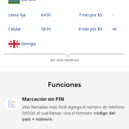
Línea fija
⁦64.9¢⁩
7 min por ⁦$5⁩
-
Celular
⁦58.9¢⁩
8 min por ⁦$5⁩
⁦4¢⁩
Georgia
Línea fija
⁦32.5¢⁩
15 min por
-
Ver más destinos
⁦$5⁩
Celular
⁦37.9¢⁩
13 min por
⁦16¢⁩
Funciones
⁦$5⁩
Marcación sin PIN
Germany
¡Haz llamadas más fácil! Agrega el número de teléfono
DESDE el cual llamas. Usa el formato:
código del
Línea fija
⁦1.5¢⁩
333 min por
-
país + número.
⁦$5⁩