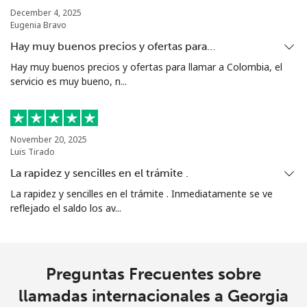
December 4, 2025
Eugenia Bravo
Línea fija
⁦16.9¢⁩
29 min por
-
⁦$5⁩
Hay muy buenos precios y ofertas para…
Hay muy buenos precios y ofertas para llamar a Colombia, el
Celular
⁦31.5¢⁩
15 min por
⁦9¢⁩
servicio es muy bueno, n...
⁦$5⁩
Guadeloupe
November 20, 2025
Luis Tirado
Línea fija
⁦18.5¢⁩
27 min por
-
La rapidez y sencilles en el trámite .
⁦$5⁩
La rapidez y sencilles en el trámite . Inmediatamente se ve
reflejado el saldo los av...
Celular
⁦29.5¢⁩
16 min por
-
⁦$5⁩
Guam
Preguntas Frecuentes sobre
llamadas internacionales a Georgia
All country
⁦4.5¢⁩
111 min por
⁦8¢⁩