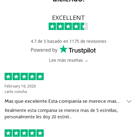
Greece
EXCELLENT
Línea fija
⁦1.5¢⁩
333 min por
-
⁦$5⁩
4.7 de 5 basado en 1175 de revisiones
Powered by
Celular
⁦1.6¢⁩
312 min por
⁦8¢⁩
⁦$5⁩
Lee más reseñas →
Greenland
February 16, 2026
Línea fija
⁦10.5¢⁩
47 min por
-
carlo concha
⁦$5⁩
Mas que excelente.Esta compania se merece mas…
Celular
⁦10.9¢⁩
45 min por
⁦5¢⁩
Realmente esta compania se merece mas de 5 estrellas,
⁦$5⁩
personalmente les doy 20 estrel...
Grenada