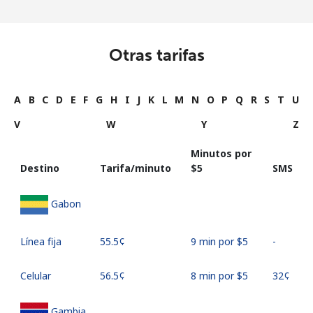
Otras tarifas
A
B
C
D
E
F
G
H
I
J
K
L
M
N
O
P
Q
R
S
T
U
V
W
Y
Z
Minutos por
Destino
Tarifa/minuto
⁦$5⁩
SMS
Gabon
Línea fija
⁦55.5¢⁩
9 min por ⁦$5⁩
-
Celular
⁦56.5¢⁩
8 min por ⁦$5⁩
⁦32¢⁩
Gambia