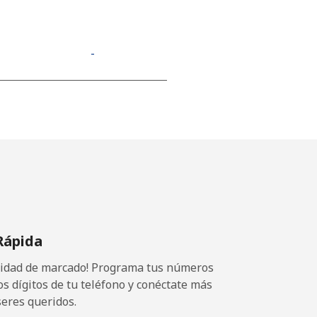
-
⁦11¢⁩
-
-
Rápida
ocidad de marcado! Programa tus números
-
os dígitos de tu teléfono y conéctate más
seres queridos.
-