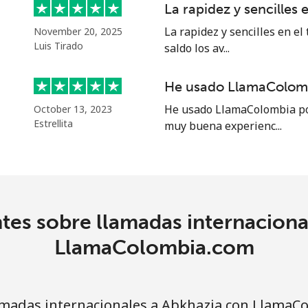
La rapidez y sencilles e
⁦34.9¢⁩
14 min por ⁦$5⁩
La rapidez y sencilles en el
November 20, 2025
Luis Tirado
saldo los av...
He usado LlamaColomb
⁦33.9¢⁩
14 min por ⁦$5⁩
He usado LlamaColombia por
October 13, 2023
Estrellita
muy buena experienc...
⁦33.9¢⁩
14 min por ⁦$5⁩
1.7¢⁩
294 min por ⁦$5⁩
tes sobre llamadas internaciona
⁦20.5¢⁩
24 min por ⁦$5⁩
LlamaColombia.com
madas internacionales a Abkhazia con LlamaC