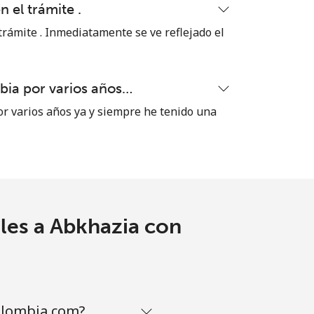
n el trámite .
⁦5¢⁩
 trámite . Inmediatamente se ve reflejado el
ia por varios años…
-
 varios años ya y siempre he tenido una
⁦11¢⁩
-
les a Abkhazia con
⁦14¢⁩
olombia.com?