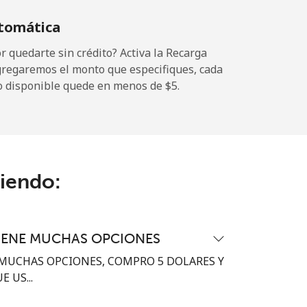
tomática
 quedarte sin crédito? Activa la Recarga
gregaremos el monto que especifiques, cada
-
o disponible quede en menos de ⁦$5⁩.
⁦11¢⁩
ciendo:
-
⁦32¢⁩
IENE MUCHAS OPCIONES
MUCHAS OPCIONES, COMPRO 5 DOLARES Y
 US...
-