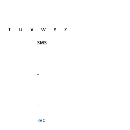
S
T
U
V
W
Y
Z
SMS
-
-
⁦38¢⁩