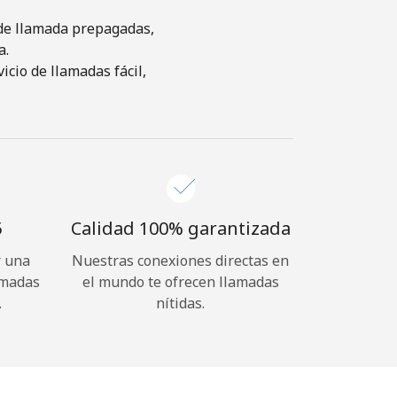
s de llamada prepagadas,
a.
cio de llamadas fácil,
⁩
Calidad 100% garantizada
r una
Nuestras conexiones directas en
amadas
el mundo te ofrecen llamadas
.
nítidas.