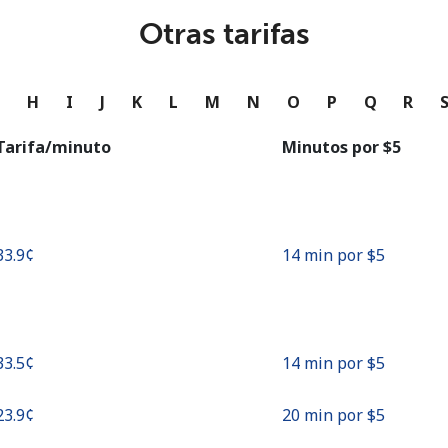
o
Otras tarifas
Continuar con
G
H
I
J
K
L
M
N
O
P
Q
R
Tarifa/minuto
Minutos por ⁦$5⁩
⁦33.9¢⁩
14 min por ⁦$5⁩
⁦33.5¢⁩
14 min por ⁦$5⁩
⁦23.9¢⁩
20 min por ⁦$5⁩