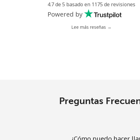
4.7 de 5 basado en 1175 de revisiones
Celular
Powered by
Antigua And Barbuda
Lee más reseñas →
Línea fija
Celular
Argentina
Línea fija
⁦
Preguntas Frecuen
Celular
Armenia
¿Cómo puedo hacer lla