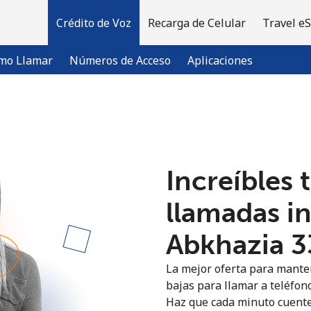
Crédito de Voz
Recarga de Celular
Travel e
mo Llamar
Números de Acceso
Aplicaciones
¡Bienvenido!
Increíbles 
¿Ya tienes una cuenta?
Inicia sesión →
llamadas i
Regístrate con
Abkhazia ⁦3
La mejor oferta para manten
bajas para llamar a teléfono
Haz que cada minuto cuente