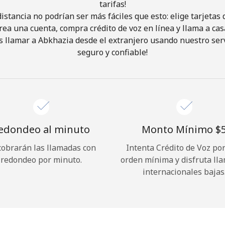
tarifas!
istancia no podrían ser más fáciles que esto: elige tarjeta
¡Hola!
rea una cuenta, compra crédito de voz en línea y llama a cas
 llamar a Abkhazia desde el extranjero usando nuestro servi
seguro y confiable!
Inicia sesión o
REGÍSTRATE →
edondeo al minuto
Monto Mínimo ⁦$5
cobrarán las llamadas con
Intenta Crédito de Voz po
¿Olvidaste tu contraseña? →
redondeo por minuto.
orden mínima y disfruta ll
internacionales bajas
Iniciar Sesión