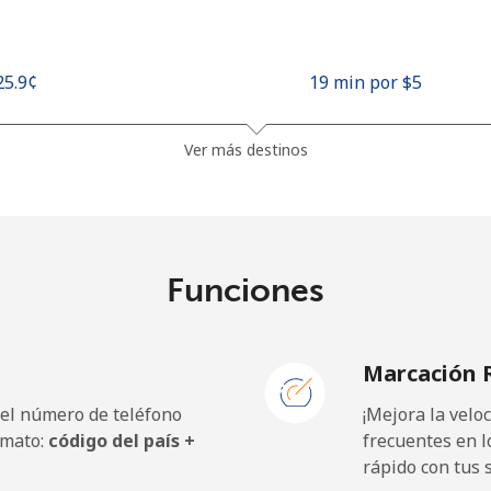
⁦25.9¢⁩
19 min por ⁦$5⁩
⁦48.5¢⁩
10 min por ⁦$5⁩
Ver más destinos
⁦10.5¢⁩
47 min por ⁦$5⁩
Funciones
⁦98.9¢⁩
5 min por ⁦$5⁩
Marcación 
 el número de teléfono
¡Mejora la vel
⁦19.5¢⁩
25 min por ⁦$5⁩
rmato:
código del país +
frecuentes en l
rápido con tus 
⁦21.5¢⁩
23 min por ⁦$5⁩