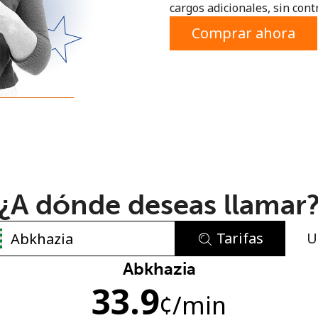
cargos adicionales, sin contr
o
Comprar ahora
¿A dónde deseas llamar
Tarifas
U
No se ha creado una contraseña
Abkhazia
33.9
Mínimo 8 caracteres
¢
/min
Una letra mayúscula y una minúscula