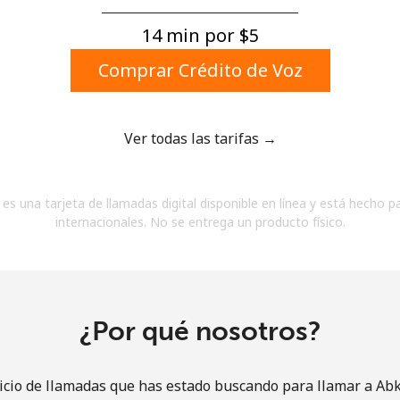
Un número
Un caracter especial
14 min por ⁦$5⁩
Comprar Crédito de Voz
Ver todas las tarifas →
Mantente en contacto para recibir nuestras mejores
es una tarjeta de llamadas digital disponible en línea y está hecho p
ofertas.
internacionales. No se entrega un producto físico.
Al abrir una cuenta en este sitio web, estoy de
acuerdo con estos
Términos y condiciones.
Únete
¿Por qué nosotros?
icio de llamadas que has estado buscando para llamar a Ab