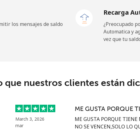
Recarga Au
itir los mensajes de saldo
¿Preocupado por
Automatica y a
9.9¢⁩
50 min por ⁦$5⁩
vez que tu sald
⁦29.9¢⁩
16 min por ⁦$5⁩
o que nuestros clientes están di
⁦39.9¢⁩
12 min por ⁦$5⁩
⁦56.5¢⁩
8 min por ⁦$5⁩
ME GUSTA PORQUE T
ME GUSTA PORQUE TIENE 
March 3, 2026
mar
NO SE VENCEN,SOLO LO QUE
⁦33.5¢⁩
14 min por ⁦$5⁩