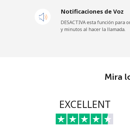
Notificaciones de Voz
Andorra
DESACTIVA esta función para om
y minutos al hacer la llamada.
Línea fija
⁦
Celular
Angola
Mira l
Línea fija
Celular
EXCELLENT
Anguilla
Línea fija