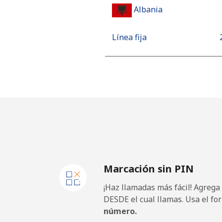
Albania
Línea fija
Celular
Algeria
Línea fija
Celular
Marcación sin PIN
American Samoa
¡Haz llamadas más fácil! Agrega
Línea fija
DESDE el cual llamas. Usa el fo
número.
Celular