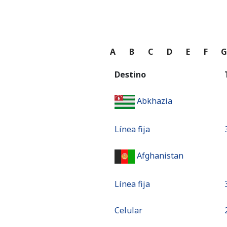
A
B
C
D
E
F
Destino
Abkhazia
Línea fija
Afghanistan
Línea fija
Celular