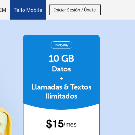
SIM
Tello Mobile
Iniciar Sesión / Únete
Everyday
10 GB
Datos
+
Llamadas & Textos
Ilimitados
⁦$15⁩
/mes