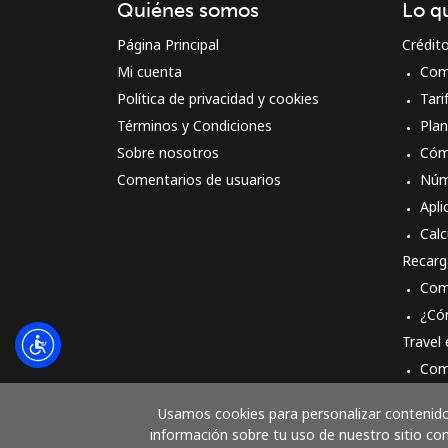
Quiénes somos
Lo q
Página Principal
Crédit
Mi cuenta
Com
Política de privacidad y cookies
Tari
Términos y Condiciones
Pla
Sobre nosotros
Cóm
Comentarios de usuarios
Núm
Apli
Calc
Recarg
Com
¿Có
Travel
Com
Cóm
Usamos cookies para personalizar contenido 
información sobre tu uso de nuestro sitio con