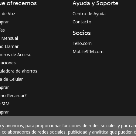
ue ofrecemos
Ayuda y Soporte
o de Voz
Centro de Ayuda
prar
Contacto
fas
Socios
n Mensual
Tello.com
o Llamar
MobileSIM.com
eros de Acceso
caciones
uladora de ahorros
a de Celular
prar
mo Recargar?
 eSIM
prar
o funciona
y anuncios, para proporcionar funciones de redes sociales y para a
 colaboradores de redes sociales, publicidad y analítica que pueden