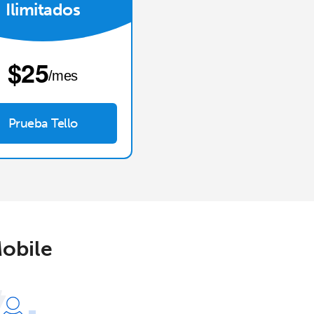
Ilimitados
⁦$25⁩
/mes
Prueba Tello
Mobile