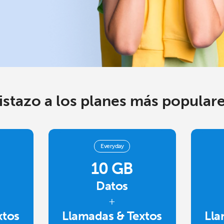
istazo a los planes más populare
Everyday
10 GB
No se ha creado una contraseña
Mínimo 8 caracteres
Datos
Una letra mayúscula y una minúscula
+
Un número
xtos
Llamadas & Textos
Lla
Un caracter especial