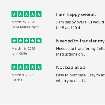
Continuar con
I am happy overall
I am happy overall, I would
March 25, 2026
Bella Matshkalyan
for 5 and 10 d...
Needed to transfer my 
Needed to transfer my Tell
March 16, 2026
John Cliffe
instructions on...
Not bad at all
Easy to purchase. Easy to a
March 9, 2026
Sarah C
when you need t...