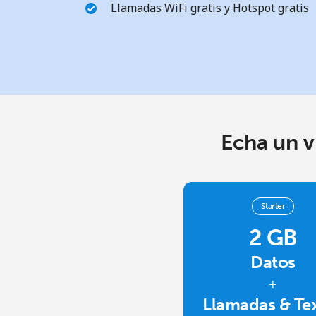
Llamadas WiFi gratis y Hotspot gratis
Echa un v
Starter
2 GB
Datos
+
Llamadas & Te