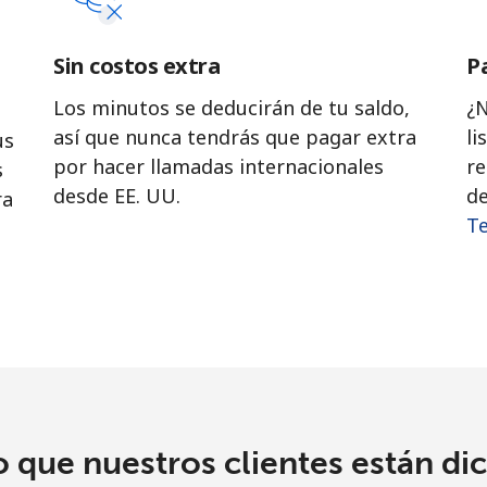
¡Hola!
Sin costos extra
P
Inicia sesión o
REGÍSTRATE →
Los minutos se deducirán de tu saldo,
¿N
así que nunca tendrás que pagar extra
li
us
por hacer llamadas internacionales
re
s
desde EE. UU.
de
ra
Te
¿Olvidaste tu contraseña? →
Iniciar Sesión
o
o que nuestros clientes están di