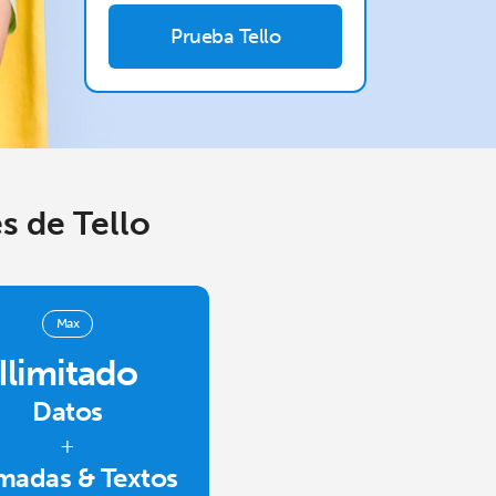
Prueba Tello
s de Tello
Max
Ilimitado
Datos
+
madas & Textos