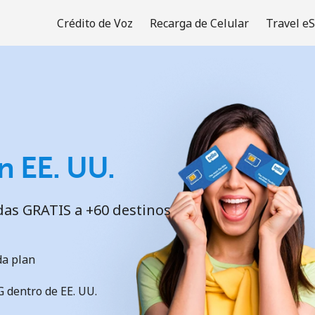
Crédito de Voz
Recarga de Celular
Travel e
¡Bienvenido!
¿Ya tienes una cuenta?
Inicia sesión →
n EE. UU.
Regístrate con
das GRATIS a +60 destinos
da plan
 dentro de EE. UU.
o