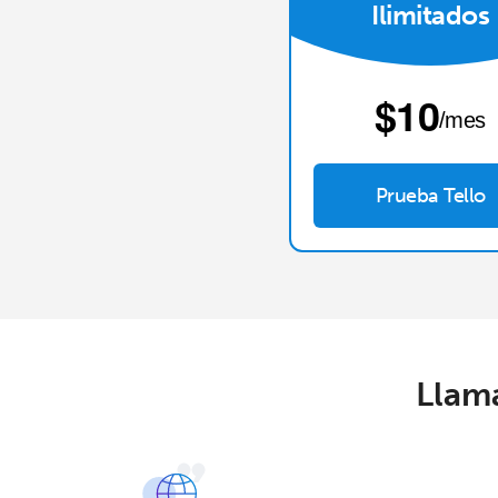
Ilimitados
⁦$10⁩
/mes
Prueba Tello
Llama