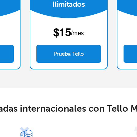
Ilimitados
⁦$15⁩
/mes
Mantente en contacto para recibir nuestras mejores
Prueba Tello
ofertas.
Al abrir una cuenta en este sitio web, estoy de
acuerdo con estos
Términos y condiciones.
Únete
das internacionales con Tello 