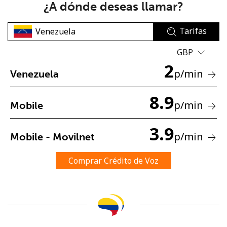
¿A dónde deseas llamar?
Tarifas
GBP
2
p
/min
Venezuela
No se ha creado una contraseña
8.9
Mínimo 8 caracteres
p
/min
Mobile
Una letra mayúscula y una minúscula
Un número
3.9
Un caracter especial
p
/min
Mobile - Movilnet
Comprar Crédito de Voz
Mantente en contacto para recibir nuestras mejores
ofertas.