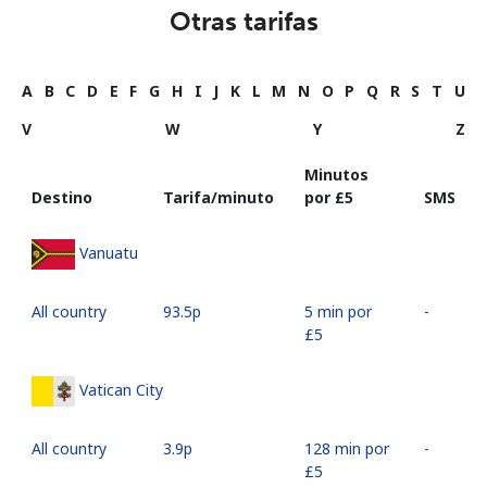
Otras tarifas
A
B
C
D
E
F
G
H
I
J
K
L
M
N
O
P
Q
R
S
T
U
V
W
Y
Z
Minutos
Destino
Tarifa/minuto
por ⁦£5⁩
SMS
Vanuatu
All country
⁦93.5p⁩
5 min por
-
⁦£5⁩
Vatican City
All country
⁦3.9p⁩
128 min por
-
⁦£5⁩