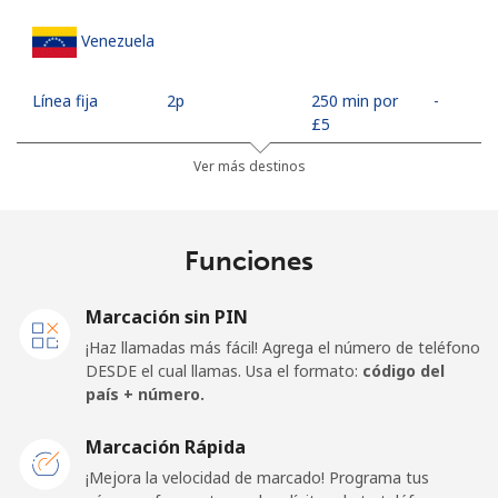
Venezuela
Línea fija
⁦2p⁩
250 min por
-
⁦£5⁩
Ver más destinos
Celular
⁦8.9p⁩
56 min por
⁦14p⁩
⁦£5⁩
Funciones
Mobile -
⁦3.9p⁩
128 min por
⁦14p⁩
Movilnet
⁦£5⁩
Marcación sin PIN
Vietnam
¡Haz llamadas más fácil! Agrega el número de teléfono
DESDE el cual llamas. Usa el formato:
código del
país + número.
Línea fija
⁦8.5p⁩
58 min por
-
⁦£5⁩
Marcación Rápida
Celular
⁦7.9p⁩
63 min por
-
¡Mejora la velocidad de marcado! Programa tus
⁦£5⁩