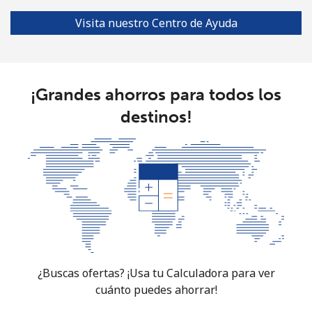
Línea fija
⁦3.5¢⁩
142 min por ⁦$5⁩
-
Visita nuestro Centro de Ayuda
Celular
⁦8.9¢⁩
56 min por ⁦$5⁩
⁦7¢⁩
Croatia
¡Grandes ahorros para todos los
Línea fija
⁦1.5¢⁩
333 min por ⁦$5⁩
-
destinos!
Celular
⁦3.5¢⁩
142 min por ⁦$5⁩
⁦13¢⁩
Cuba
Línea fija
⁦77.9¢⁩
6 min por ⁦$5⁩
-
Celular
⁦79.9¢⁩
6 min por ⁦$5⁩
⁦8¢⁩
¿Buscas ofertas? ¡Usa tu Calculadora para ver
Curacao
cuánto puedes ahorrar!