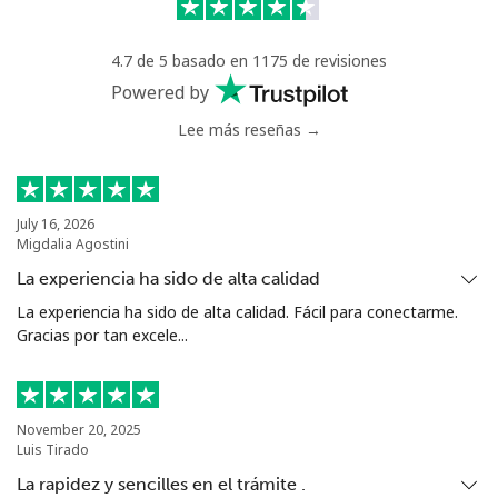
Celular
⁦71.5¢⁩
6 min por ⁦$5⁩
⁦16¢⁩
4.7 de 5 basado en 1175 de revisiones
Chile
Powered by
Lee más reseñas →
Línea fija
⁦4.5¢⁩
111 min por ⁦$5⁩
-
Celular
⁦1.6¢⁩
312 min por ⁦$5⁩
⁦8¢⁩
July 16, 2026
Migdalia Agostini
Santiago
⁦1.7¢⁩
294 min por ⁦$5⁩
-
La experiencia ha sido de alta calidad
China
La experiencia ha sido de alta calidad. Fácil para conectarme.
Gracias por tan excele...
Línea fija
⁦4.9¢⁩
102 min por ⁦$5⁩
-
Celular
⁦4.9¢⁩
102 min por ⁦$5⁩
-
November 20, 2025
Luis Tirado
Christmas Island
La rapidez y sencilles en el trámite .