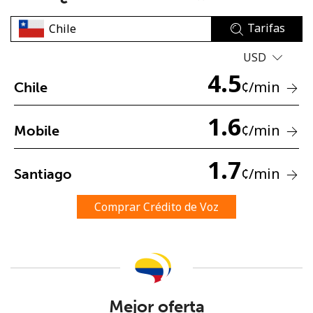
Tarifas
USD
4.5
¢
/min
Chile
No se ha creado una contraseña
1.6
¢
/min
Mobile
Mínimo 8 caracteres
Una letra mayúscula y una minúscula
1.7
Un número
¢
/min
Santiago
Un caracter especial
Comprar Crédito de Voz
Mantente en contacto para recibir nuestras mejores
ofertas.
Mejor oferta