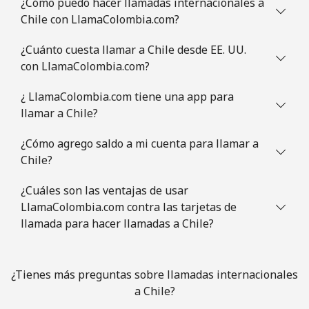
¿Cómo puedo hacer llamadas internacionales a
Chile con LlamaColombia.com?
Celular
⁦78.5¢⁩
6 min por ⁦$5⁩
⁦5¢⁩
¿Cuánto cuesta llamar a Chile desde EE. UU.
Congo
con LlamaColombia.com?
¿ LlamaColombia.com tiene una app para
Línea fija
⁦80.9¢⁩
6 min por ⁦$5⁩
-
llamar a Chile?
Celular
⁦74.9¢⁩
6 min por ⁦$5⁩
⁦13¢⁩
¿Cómo agrego saldo a mi cuenta para llamar a
Chile?
Cook Islands
¿Cuáles son las ventajas de usar
LlamaColombia.com contra las tarjetas de
Línea fija
⁦137.9¢⁩
3 min por ⁦$5⁩
-
llamada para hacer llamadas a Chile?
Celular
⁦137.9¢⁩
3 min por ⁦$5⁩
⁦5¢⁩
¿Tienes más preguntas sobre llamadas internacionales
Costa Rica
a Chile?