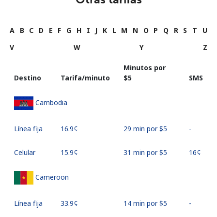
A
B
C
D
E
F
G
H
I
J
K
L
M
N
O
P
Q
R
S
T
U
V
W
Y
Z
Minutos por
Destino
Tarifa/minuto
⁦$5⁩
SMS
Cambodia
Línea fija
⁦16.9¢⁩
29 min por ⁦$5⁩
-
Celular
⁦15.9¢⁩
31 min por ⁦$5⁩
⁦16¢⁩
Cameroon
Línea fija
⁦33.9¢⁩
14 min por ⁦$5⁩
-