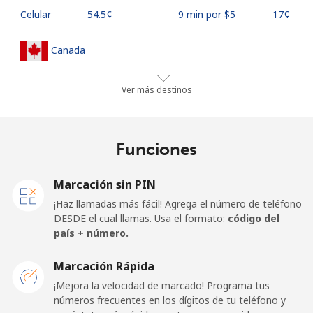
Celular
⁦54.5¢⁩
9 min por ⁦$5⁩
⁦17¢⁩
Canada
All
⁦1.5¢⁩
333 min por ⁦$5⁩
⁦15¢⁩
Ver más destinos
country
Cape Verde
Funciones
Línea fija
⁦33.9¢⁩
14 min por ⁦$5⁩
-
Marcación sin PIN
¡Haz llamadas más fácil! Agrega el número de teléfono
Celular
⁦39.5¢⁩
12 min por ⁦$5⁩
⁦16¢⁩
DESDE el cual llamas. Usa el formato:
código del
país + número.
Caribbean Netherlands
Marcación Rápida
Línea fija
⁦23.5¢⁩
21 min por ⁦$5⁩
-
¡Mejora la velocidad de marcado! Programa tus
números frecuentes en los dígitos de tu teléfono y