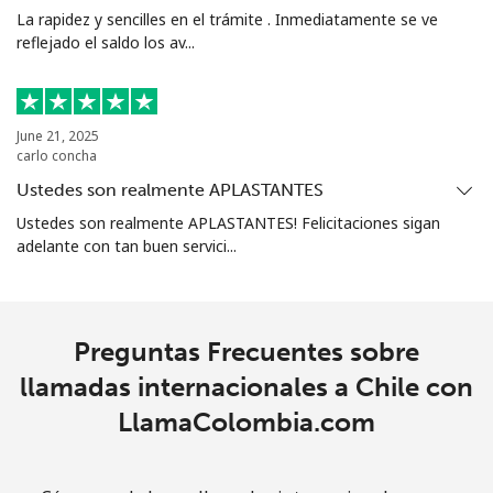
La rapidez y sencilles en el trámite . Inmediatamente se ve
All
⁦3¢⁩
166 min por ⁦$5⁩
-
reflejado el saldo los av...
country
Cocos Islands
June 21, 2025
carlo concha
All
⁦3¢⁩
166 min por ⁦$5⁩
-
Ustedes son realmente APLASTANTES
country
Ustedes son realmente APLASTANTES! Felicitaciones sigan
adelante con tan buen servici...
Colombia
Línea fija
⁦2.5¢⁩
200 min por ⁦$5⁩
-
Preguntas Frecuentes sobre
Celular
⁦2.5¢⁩
200 min por ⁦$5⁩
⁦7¢⁩
llamadas internacionales a Chile con
LlamaColombia.com
Comoros
Línea fija
⁦76.9¢⁩
6 min por ⁦$5⁩
-