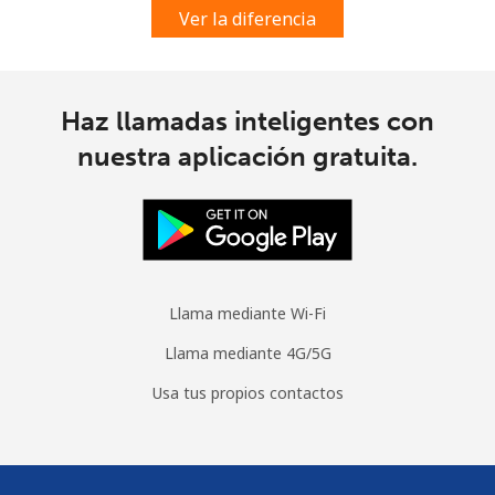
Ver la diferencia
Línea fija
⁦21.5¢⁩
23 min por ⁦$5⁩
-
Celular
⁦23.5¢⁩
21 min por ⁦$5⁩
-
Haz llamadas inteligentes con
Cyprus
nuestra aplicación gratuita.
Línea fija
⁦14.5¢⁩
34 min por ⁦$5⁩
-
Celular
⁦10.5¢⁩
47 min por ⁦$5⁩
⁦5¢⁩
Czechia
Llama mediante Wi-Fi
Llama mediante 4G/5G
Línea fija
⁦2¢⁩
250 min por ⁦$5⁩
-
Usa tus propios contactos
Celular
⁦3.9¢⁩
128 min por ⁦$5⁩
⁦8¢⁩