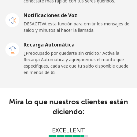
conéctate más rápido con tus seres queridos.
Celular
⁦25.5¢⁩
19 min por ⁦$5⁩
⁦15¢⁩
Notificaciones de Voz
Cayman Islands
DESACTIVA esta función para omitir los mensajes de
saldo y minutos al hacer la llamada.
Línea fija
⁦19.9¢⁩
25 min por ⁦$5⁩
-
Recarga Automática
Celular
⁦27.5¢⁩
18 min por ⁦$5⁩
-
¿Preocupado por quedarte sin crédito? Activa la
Recarga Automatica y agregaremos el monto que
Central African Republic
especifiques, cada vez que tu saldo disponible quede
en menos de ⁦$5⁩.
Línea fija
⁦88.5¢⁩
5 min por ⁦$5⁩
-
Celular
⁦73.9¢⁩
6 min por ⁦$5⁩
-
Mira lo que nuestros clientes están
diciendo:
Chad
Línea fija
⁦78.9¢⁩
6 min por ⁦$5⁩
-
EXCELLENT