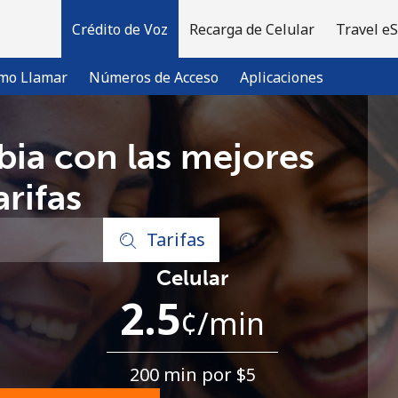
Crédito de Voz
Recarga de Celular
Travel e
mo Llamar
Números de Acceso
Aplicaciones
ia con las mejores
¡Bienvenido!
arifas
¿Ya tienes una cuenta?
Inicia sesión →
Tarifas
Celular
Regístrate con
2.5
¢
/min
200 min por ⁦$5⁩