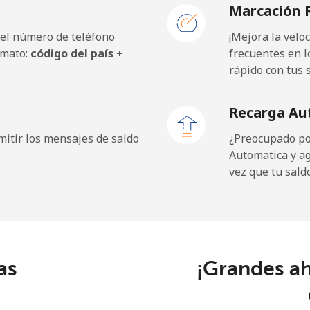
Marcación 
 el número de teléfono
¡Mejora la vel
rmato:
código del país +
frecuentes en l
rápido con tus 
Recarga Au
itir los mensajes de saldo
¿Preocupado por
Automatica y a
vez que tu sald
as
¡Grandes ah