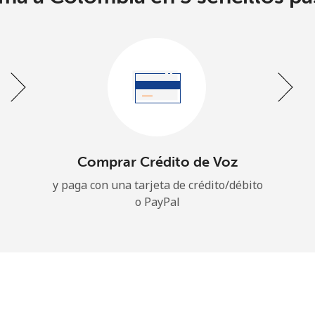
Un número
Un caracter especial
Mantente en contacto para recibir nuestras mejores
Comprar Crédito de Voz
ofertas.
y paga con una tarjeta de crédito/débito
Al abrir una cuenta en este sitio web, estoy de
o PayPal
acuerdo con estos
Términos y condiciones.
Únete