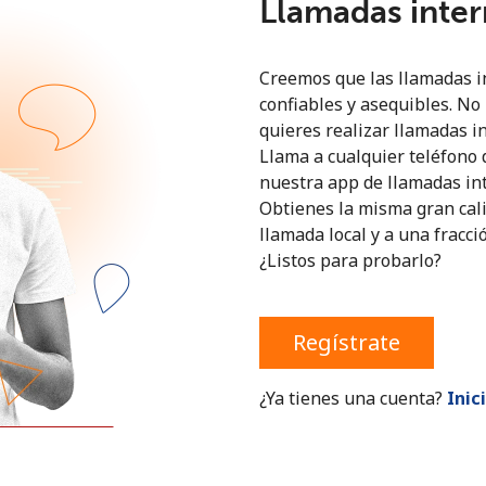
Llamadas inte
¡Hola!
Creemos que las llamadas i
confiables y asequibles. No 
quieres realizar llamadas i
Inicia sesión o
REGÍSTRATE →
Llama a cualquier teléfono 
nuestra app de llamadas int
Obtienes la misma gran cal
llamada local y a una fracci
¿Listos para probarlo?
Regístrate
¿Olvidaste tu contraseña? →
¿Ya tienes una cuenta?
Inic
Iniciar Sesión