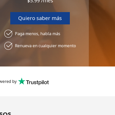
⁦$5.99⁩ /mes
Quiero saber más
Paga menos, habla más
Renueva en cualquier momento
wered by
asos