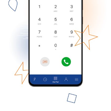
No se ha creado una contraseña
Mínimo 8 caracteres
Una letra mayúscula y una minúscula
Un número
Un caracter especial
Mantente en contacto para recibir nuestras mejores
ofertas.