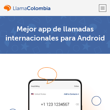
¡Bienvenido!
Mejor app de llamadas
internacionales para Android
¿Ya tienes una cuenta?
Inicia sesión →
Regístrate con
o