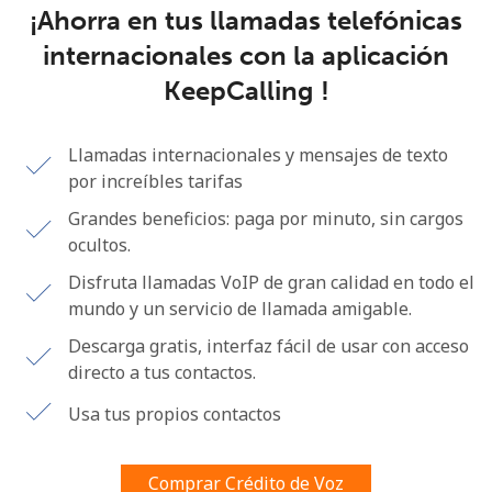
¡Ahorra en tus llamadas telefónicas
Al abrir una cuenta en este sitio web, estoy de acuerdo con
estos
Términos y condiciones.
internacionales con la aplicación
KeepCalling !
Únete
Llamadas internacionales y mensajes de texto
por increíbles tarifas
Grandes beneficios: paga por minuto, sin cargos
¡Hola!
ocultos.
Disfruta llamadas VoIP de gran calidad en todo el
Inicia sesión o
REGÍSTRATE →
mundo y un servicio de llamada amigable.
Descarga gratis, interfaz fácil de usar con acceso
directo a tus contactos.
Usa tus propios contactos
¿Olvidaste tu contraseña? →
Comprar Crédito de Voz