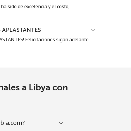
-
ha sido de excelencia y el costo,
⁦6¢⁩
te APLASTANTES
STANTES! Felicitaciones sigan adelante
-
⁦13¢⁩
nales a Libya con
mbia.com?