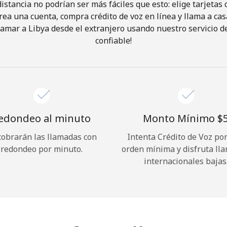
istancia no podrían ser más fáciles que esto: elige tarjeta
rea una cuenta, compra crédito de voz en línea y llama a cas
¡Hola!
amar a Libya desde el extranjero usando nuestro servicio de
confiable!
Inicia sesión o
REGÍSTRATE →
edondeo al minuto
Monto Mínimo ⁦$5
cobrarán las llamadas con
Intenta Crédito de Voz po
redondeo por minuto.
orden mínima y disfruta ll
¿Olvidaste tu contraseña? →
internacionales bajas
Iniciar Sesión