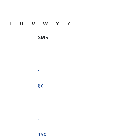
S
T
U
V
W
Y
Z
SMS
-
⁦8¢⁩
-
⁦15¢⁩