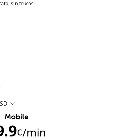
ato, sin trucos.
?
SD
Mobile
9.9
¢
/min