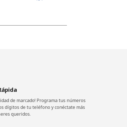
-
-
-
Rápida
⁦7¢⁩
ocidad de marcado! Programa tus números
os dígitos de tu teléfono y conéctate más
seres queridos.
-