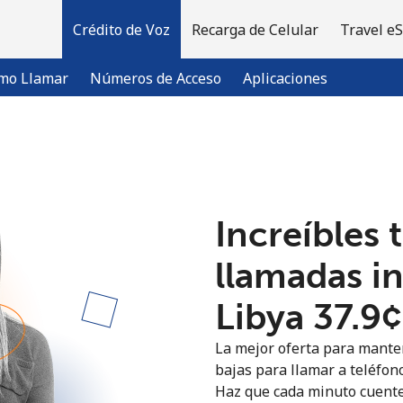
Crédito de Voz
Recarga de Celular
Travel e
mo Llamar
Números de Acceso
Aplicaciones
¡Bienvenido!
Increíbles 
¿Ya tienes una cuenta?
Inicia sesión →
llamadas i
Regístrate con
Libya ⁦37.9
La mejor oferta para manten
bajas para llamar a teléfono
Haz que cada minuto cuente