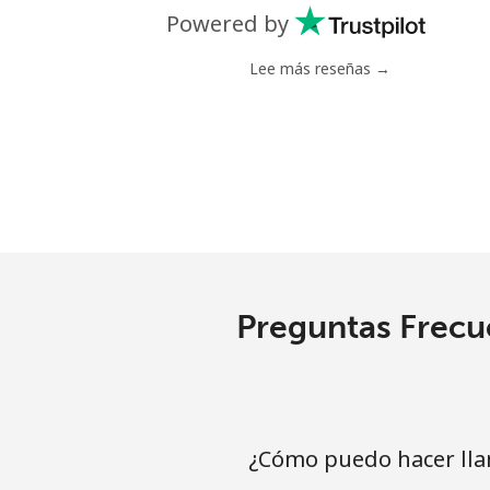
Línea fija
⁦4.9
Powered by
Celular
⁦5.9
Lee más reseñas →
Luxembourg
Línea fija
⁦29
Celular
⁦26
Preguntas Frecue
¿Cómo puedo hacer lla