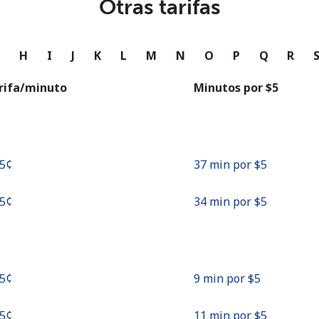
Otras tarifas
o
Continuar con
G
H
I
J
K
L
M
N
O
P
Q
R
rifa/minuto
Minutos por ⁦$5⁩
.5¢⁩
37 min por ⁦$5⁩
.5¢⁩
34 min por ⁦$5⁩
.5¢⁩
9 min por ⁦$5⁩
.5¢⁩
11 min por ⁦$5⁩