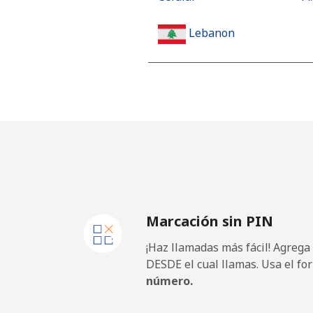
Lebanon
Línea fija
⁦13
Celular
⁦23
Lesotho
Línea fija
⁦62
Marcación sin PIN
Celular
⁦61
¡Haz llamadas más fácil! Agrega
Liberia
DESDE el cual llamas. Usa el fo
número.
Línea fija
⁦69