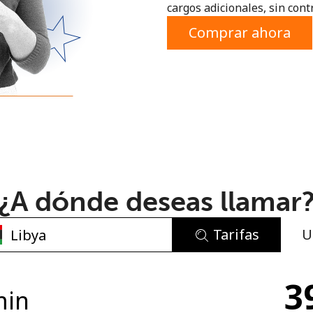
cargos adicionales, sin contr
o
Comprar ahora
¿A dónde deseas llamar
Tarifas
U
No se ha creado una contraseña
3
Mínimo 8 caracteres
min
Una letra mayúscula y una minúscula