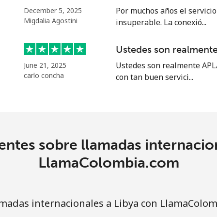
¢⁩
102 min por ⁦$5⁩
Por muchos años el servicio 
December 5, 2025
Migdalia Agostini
insuperable. La conexió...
¢⁩
84 min por ⁦$5⁩
Ustedes son realmen
Ustedes son realmente APLA
June 21, 2025
carlo concha
con tan buen servici...
.5¢⁩
16 min por ⁦$5⁩
.5¢⁩
18 min por ⁦$5⁩
ntes sobre llamadas internacio
LlamaColombia.com
madas internacionales a Libya con LlamaColo