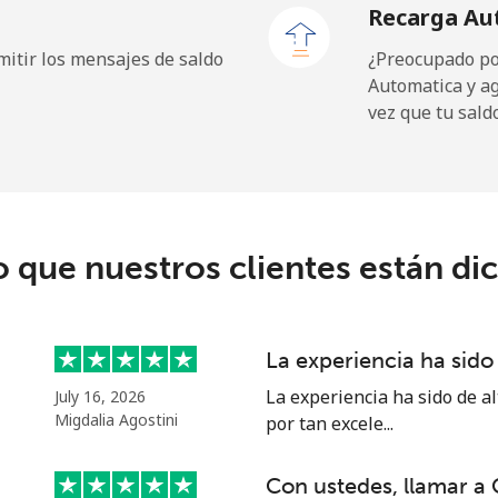
Recarga Au
.5¢⁩
10 min por ⁦$5⁩
itir los mensajes de saldo
¿Preocupado por
Automatica y a
vez que tu sald
.9¢⁩
13 min por ⁦$5⁩
.9¢⁩
12 min por ⁦$5⁩
o que nuestros clientes están di
.5¢⁩
34 min por ⁦$5⁩
La experiencia ha sido 
.9¢⁩
35 min por ⁦$5⁩
La experiencia ha sido de al
July 16, 2026
Migdalia Agostini
por tan excele...
Con ustedes, llamar a