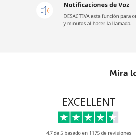
Notificaciones de Voz
Celular
⁦48
DESACTIVA esta función para om
y minutos al hacer la llamada.
Libya
Línea fija
⁦37
Celular
⁦39
Mira l
Liechtenstein
Línea fija
⁦14
EXCELLENT
Celular
⁦13
Lithuania
4.7 de 5 basado en 1175 de revisiones