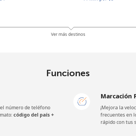
.5¢⁩
37 min por ⁦$5⁩
Ver más destinos
.9¢⁩
20 min por ⁦$5⁩
Funciones
.5¢⁩
8 min por ⁦$5⁩
Marcación 
.9¢⁩
8 min por ⁦$5⁩
 el número de teléfono
¡Mejora la vel
rmato:
código del país +
frecuentes en l
rápido con tus 
.9¢⁩
7 min por ⁦$5⁩