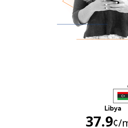
Libya
37.9
¢
/