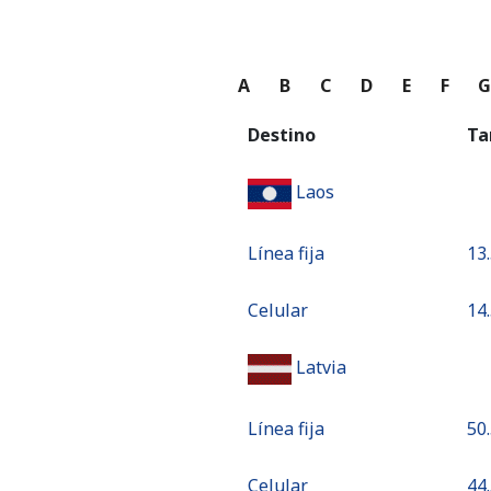
A
B
C
D
E
F
Destino
Ta
Laos
Línea fija
⁦13
Celular
⁦14
Latvia
Línea fija
⁦50
Celular
⁦44