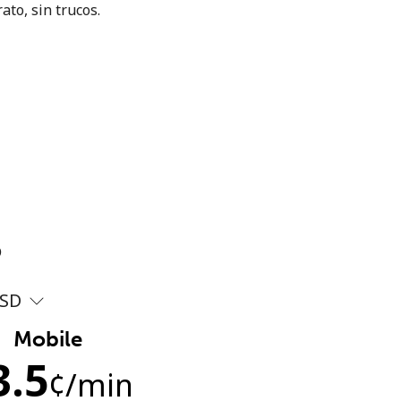
ato, sin trucos.
?
SD
Mobile
3.5
¢
/min