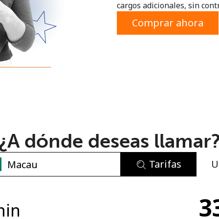
cargos adicionales, sin contr
o
Comprar ahora
¿A dónde deseas llamar
Tarifas
U
No se ha creado una contraseña
3
Mínimo 8 caracteres
min
Una letra mayúscula y una minúscula