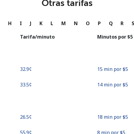
Otras tarifas
o
Continuar con
G
H
I
J
K
L
M
N
O
P
Q
R
Tarifa/minuto
Minutos por ⁦$5⁩
⁦32.9¢⁩
15 min por ⁦$5⁩
⁦33.5¢⁩
14 min por ⁦$5⁩
⁦26.5¢⁩
18 min por ⁦$5⁩
⁦55.9¢⁩
8 min por ⁦$5⁩