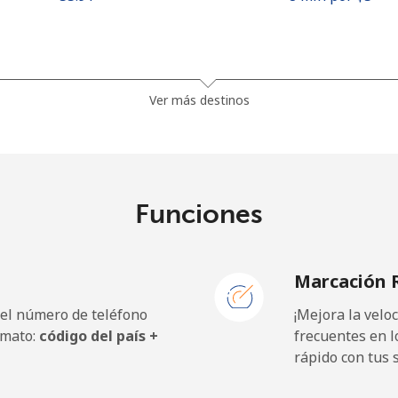
⁦81.9¢⁩
6 min por ⁦$5⁩
Ver más destinos
⁦88.5¢⁩
5 min por ⁦$5⁩
Funciones
⁦57.9¢⁩
8 min por ⁦$5⁩
Marcación 
⁦57.9¢⁩
8 min por ⁦$5⁩
 el número de teléfono
¡Mejora la vel
rmato:
código del país +
frecuentes en l
rápido con tus 
⁦1.5¢⁩
333 min por ⁦$5⁩