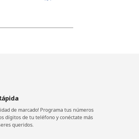
-
-
-
Rápida
-
ocidad de marcado! Programa tus números
os dígitos de tu teléfono y conéctate más
seres queridos.
-