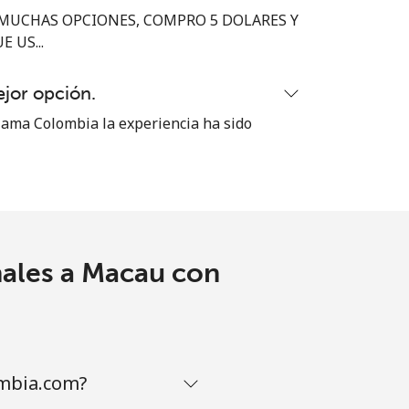
-
MUCHAS OPCIONES, COMPRO 5 DOLARES Y
 US...
⁦8¢⁩
ejor opción.
ama Colombia la experiencia ha sido
-
-
nales a Macau con
-
ombia.com?
-