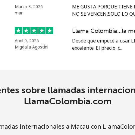
⁦39.5¢⁩
12 min por ⁦$5⁩
ME GUSTA PORQUE TIENE 
March 3, 2026
mar
NO SE VENCEN,SOLO LO QUE
⁦58.5¢⁩
8 min por ⁦$5⁩
Llama Colombia...la m
Desde que empecé a usar Ll
April 9, 2025
Migdalia Agostini
excelente. El precio, c...
⁦10.5¢⁩
47 min por ⁦$5⁩
⁦32.9¢⁩
15 min por ⁦$5⁩
ntes sobre llamadas internacio
⁦32.9¢⁩
15 min por ⁦$5⁩
LlamaColombia.com
madas internacionales a Macau con LlamaCol
⁦6.9¢⁩
72 min por ⁦$5⁩