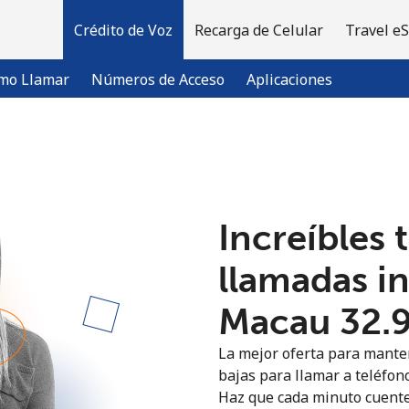
Crédito de Voz
Recarga de Celular
Travel e
mo Llamar
Números de Acceso
Aplicaciones
¡Bienvenido!
Increíbles 
¿Ya tienes una cuenta?
Inicia sesión →
llamadas i
Regístrate con
Macau ⁦32.
La mejor oferta para manten
bajas para llamar a teléfon
Haz que cada minuto cuente