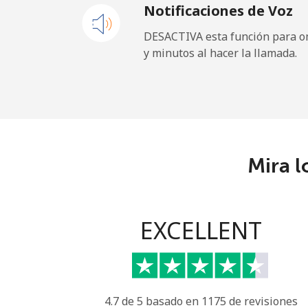
Notificaciones de Voz
Celular
DESACTIVA esta función para om
y minutos al hacer la llamada.
Maldives
Línea fija
Celular
Mira l
Mali
Línea fija
EXCELLENT
Celular
Malta
4.7 de 5 basado en 1175 de revisiones