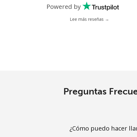
Línea fija
Powered by
Celular
Lee más reseñas →
Mariana Islands
All country
Marshall Islands
Línea fija
Preguntas Frecue
Celular
Martinique
¿Cómo puedo hacer lla
Línea fija