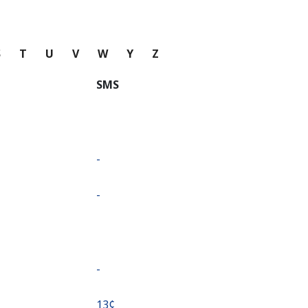
S
T
U
V
W
Y
Z
SMS
-
-
-
⁦13¢⁩