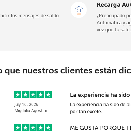
Recarga Au
⁦1.5¢⁩
333 min por ⁦$5⁩
itir los mensajes de saldo
¿Preocupado por
Automatica y a
vez que tu sald
⁦109.9¢⁩
4 min por ⁦$5⁩
⁦108.9¢⁩
4 min por ⁦$5⁩
o que nuestros clientes están di
⁦53.9¢⁩
9 min por ⁦$5⁩
La experiencia ha sido 
⁦53.9¢⁩
9 min por ⁦$5⁩
La experiencia ha sido de al
July 16, 2026
Migdalia Agostini
por tan excele...
ME GUSTA PORQUE T