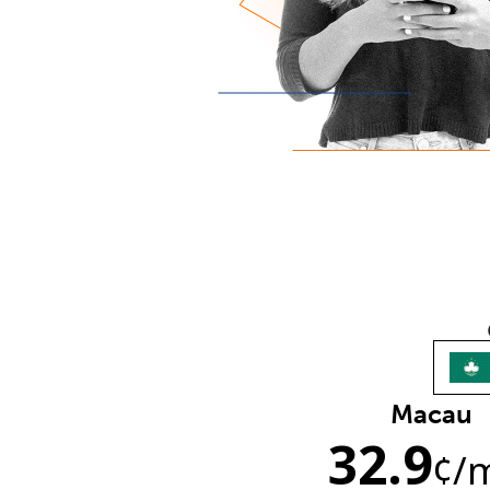
Macau
32.9
¢
/