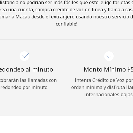
istancia no podrían ser más fáciles que esto: elige tarjeta
rea una cuenta, compra crédito de voz en línea y llama a cas
¡Hola!
amar a Macau desde el extranjero usando nuestro servicio de
confiable!
Inicia sesión o
REGÍSTRATE →
edondeo al minuto
Monto Mínimo ⁦$5
cobrarán las llamadas con
Intenta Crédito de Voz po
redondeo por minuto.
orden mínima y disfruta ll
¿Olvidaste tu contraseña? →
internacionales bajas
Iniciar Sesión