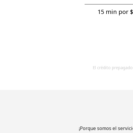
15 min por ⁦$
El crédito prepagado 
¡Porque somos el servic