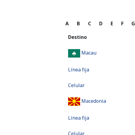
A
B
C
D
E
F
Destino
Macau
Línea fija
Celular
Macedonia
Línea fija
Celular