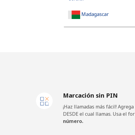
Madagascar
Línea fija
Celular
Malawi
Línea fija
Marcación sin PIN
Celular
¡Haz llamadas más fácil! Agrega
Malaysia
DESDE el cual llamas. Usa el fo
número.
Línea fija