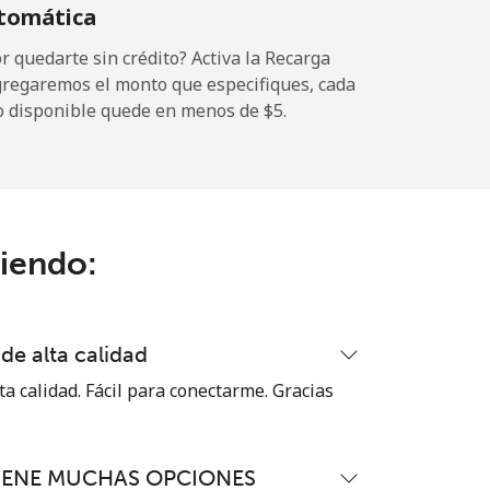
tomática
-
 quedarte sin crédito? Activa la Recarga
gregaremos el monto que especifiques, cada
o disponible quede en menos de ⁦$5⁩.
-
-
ciendo:
-
de alta calidad
⁦17¢⁩
ta calidad. Fácil para conectarme. Gracias
IENE MUCHAS OPCIONES