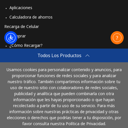
Aplicaciones
Calculadora de ahorros
Recarga de Celular
Comprar
¿Cómo Recargar?
Travel eSIM
Todos Los Productos
Comprar
Usamos cookies para personalizar contenido y anuncios, para
Cómo funciona
proporcionar funciones de redes sociales y para analizar
nuestro tráfico. También compartimos información sobre tu
uso de nuestro sitio con colaboradores de redes sociales,
publicidad y analítica que pueden combinarla con otra
Paga con
información que les hayas proporcionado o que hayan
recolectado a partir de tu uso de su servicio. Para más
información sobre nuestras prácticas de privacidad y otras
elecciones o derechos que podrías tener a tu disposición, por
favor consulta nuestra Política de Privacidad.