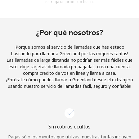
entrega un producto físico.
Al abrir una cuenta en este sitio web, estoy de acuerdo con
estos
Términos y condiciones.
Únete
¿Por qué nosotros?
¡Porque somos el servicio de llamadas que has estado
buscando para llamar a Greenland por las mejores tarifas!
Las llamadas de larga distancia no podrían ser más fáciles que
¡Hola!
esto: elige tarjetas de llamada prepagadas, crea una cuenta,
compra crédito de voz en línea y llama a casa.
¡Entérate cómo puedes llamar a Greenland desde el extranjero
Inicia sesión o
REGÍSTRATE →
usando nuestro servicio de llamadas fácil, seguro y confiable!
Sin cobros ocultos
¿Olvidaste tu contraseña? →
Pagas sólo los minutos que utilizas, nuestras tarifas incluyen