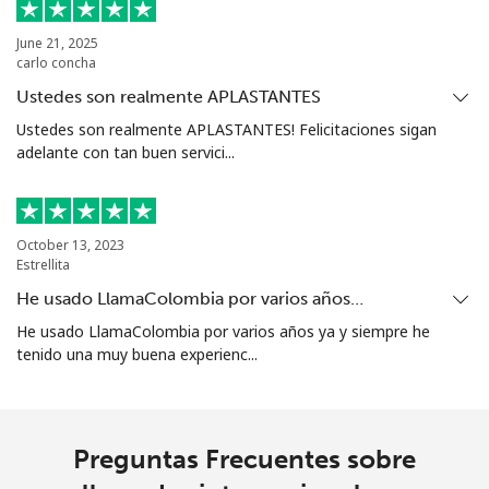
Grenada
June 21, 2025
carlo concha
Línea fija
⁦16.9¢⁩
29 min por
-
⁦$5⁩
Ustedes son realmente APLASTANTES
Ustedes son realmente APLASTANTES! Felicitaciones sigan
Celular
⁦31.5¢⁩
15 min por
⁦9¢⁩
adelante con tan buen servici...
⁦$5⁩
Guadeloupe
October 13, 2023
Estrellita
Línea fija
⁦18.5¢⁩
27 min por
-
He usado LlamaColombia por varios años…
⁦$5⁩
He usado LlamaColombia por varios años ya y siempre he
tenido una muy buena experienc...
Celular
⁦29.5¢⁩
16 min por
-
⁦$5⁩
Guam
Preguntas Frecuentes sobre