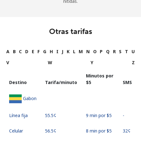
nítidas.
Otras tarifas
A
B
C
D
E
F
G
H
I
J
K
L
M
N
O
P
Q
R
S
T
U
V
W
Y
Z
Minutos por
Destino
Tarifa/minuto
⁦$5⁩
SMS
Gabon
Línea fija
⁦55.5¢⁩
9 min por ⁦$5⁩
-
Celular
⁦56.5¢⁩
8 min por ⁦$5⁩
⁦32¢⁩