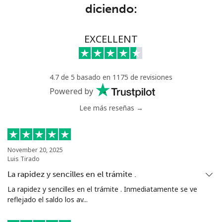
⁦$5⁩
diciendo:
Greece
EXCELLENT
Línea fija
⁦1.5¢⁩
333 min por
-
⁦$5⁩
4.7 de 5 basado en 1175 de revisiones
Powered by
Celular
⁦1.6¢⁩
312 min por
⁦8¢⁩
⁦$5⁩
Lee más reseñas →
Greenland
November 20, 2025
Línea fija
⁦10.5¢⁩
47 min por
-
Luis Tirado
⁦$5⁩
La rapidez y sencilles en el trámite .
Celular
⁦10.9¢⁩
45 min por
⁦5¢⁩
La rapidez y sencilles en el trámite . Inmediatamente se ve
⁦$5⁩
reflejado el saldo los av...