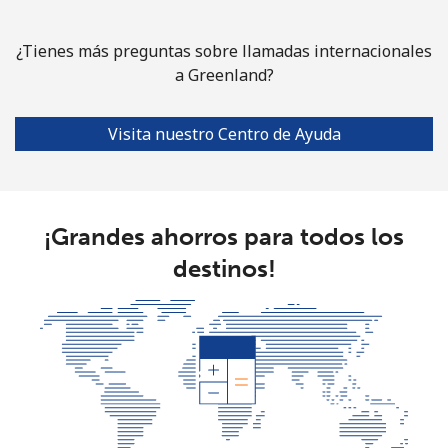
Línea fija
⁦76.9¢⁩
6 min por ⁦$5⁩
-
¿Tienes más preguntas sobre llamadas internacionales
a Greenland?
Celular
⁦80.9¢⁩
6 min por ⁦$5⁩
-
Guyana
Visita nuestro Centro de Ayuda
Línea fija
⁦29.5¢⁩
16 min por
-
⁦$5⁩
¡Grandes ahorros para todos los
Celular
⁦35.9¢⁩
13 min por
⁦5¢⁩
destinos!
⁦$5⁩
Mobile -
⁦26.9¢⁩
18 min por
⁦5¢⁩
Digicel
⁦$5⁩