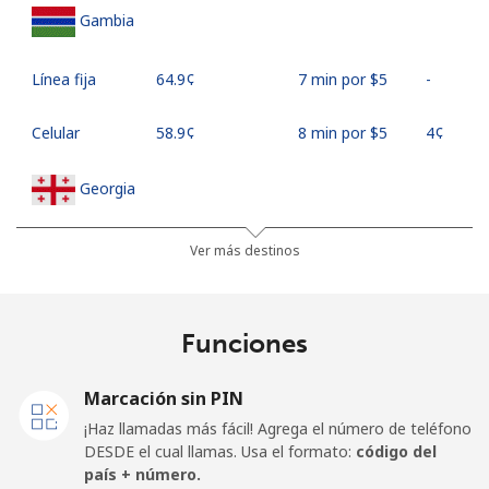
Gambia
Línea fija
⁦64.9¢⁩
7 min por ⁦$5⁩
-
Celular
⁦58.9¢⁩
8 min por ⁦$5⁩
⁦4¢⁩
Georgia
Línea fija
⁦32.5¢⁩
15 min por
-
Ver más destinos
⁦$5⁩
Celular
⁦37.9¢⁩
13 min por
⁦16¢⁩
Funciones
⁦$5⁩
Marcación sin PIN
Germany
¡Haz llamadas más fácil! Agrega el número de teléfono
DESDE el cual llamas. Usa el formato:
código del
Línea fija
⁦1.5¢⁩
333 min por
-
país + número.
⁦$5⁩