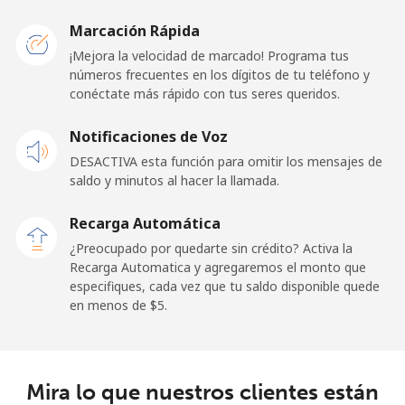
Marcación Rápida
Celular
⁦1.5¢⁩
333 min por
⁦11¢⁩
¡Mejora la velocidad de marcado! Programa tus
⁦$5⁩
números frecuentes en los dígitos de tu teléfono y
conéctate más rápido con tus seres queridos.
Ghana
Notificaciones de Voz
Línea fija
⁦33.9¢⁩
14 min por
-
DESACTIVA esta función para omitir los mensajes de
⁦$5⁩
saldo y minutos al hacer la llamada.
Celular
⁦27.5¢⁩
18 min por
-
Recarga Automática
⁦$5⁩
¿Preocupado por quedarte sin crédito? Activa la
Recarga Automatica y agregaremos el monto que
Gibraltar
especifiques, cada vez que tu saldo disponible quede
en menos de ⁦$5⁩.
Línea fija
⁦9.9¢⁩
50 min por
-
⁦$5⁩
Mira lo que nuestros clientes están
Celular
⁦21.5¢⁩
23 min por
-