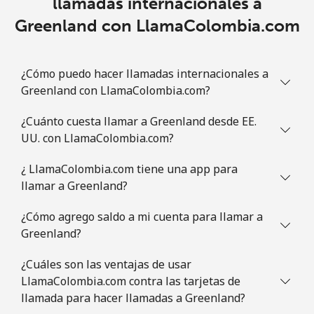
llamadas internacionales a
All country
⁦4.5¢⁩
111 min por
⁦8¢⁩
⁦$5⁩
Greenland con LlamaColombia.com
Guatemala
¿Cómo puedo hacer llamadas internacionales a
Greenland con LlamaColombia.com?
Línea fija
⁦19.9¢⁩
25 min por
-
⁦$5⁩
¿Cuánto cuesta llamar a Greenland desde EE.
UU. con LlamaColombia.com?
Celular
⁦20.9¢⁩
23 min por
⁦11¢⁩
⁦$5⁩
¿ LlamaColombia.com tiene una app para
llamar a Greenland?
Guinea
¿Cómo agrego saldo a mi cuenta para llamar a
Línea fija
⁦64.9¢⁩
7 min por ⁦$5⁩
-
Greenland?
Celular
⁦53.5¢⁩
9 min por ⁦$5⁩
⁦32¢⁩
¿Cuáles son las ventajas de usar
LlamaColombia.com contra las tarjetas de
llamada para hacer llamadas a Greenland?
Guinea Bissau