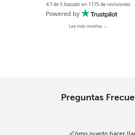
4.7 de 5 basado en 1175 de revisiones
Celular
Powered by
Nigeria
Lee más reseñas →
Línea fija
Celular
Niue
All country
Preguntas Frecuen
Norfolk Island
All country
¿Cómo puedo hacer lla