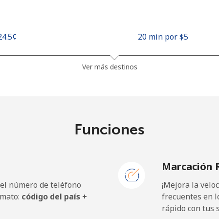
⁦24.5¢⁩
20 min por ⁦$5⁩
⁦26.9¢⁩
18 min por ⁦$5⁩
Ver más destinos
1.5¢⁩
333 min por ⁦$5⁩
Funciones
⁦22.5¢⁩
22 min por ⁦$5⁩
Marcación 
 el número de teléfono
¡Mejora la vel
⁦45.5¢⁩
10 min por ⁦$5⁩
rmato:
código del país +
frecuentes en l
rápido con tus 
⁦48.9¢⁩
10 min por ⁦$5⁩