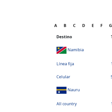
A
B
C
D
E
F
Destino
Namibia
Línea fija
Celular
⁦
Nauru
All country