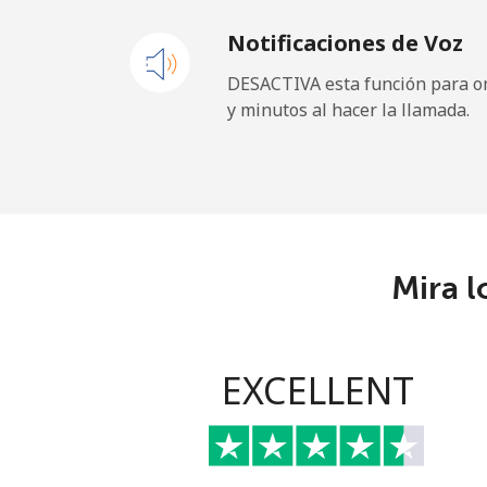
Notificaciones de Voz
New Zealand
DESACTIVA esta función para om
y minutos al hacer la llamada.
Línea fija
⁦
Celular
⁦
Nicaragua
Mira l
Línea fija
Celular
EXCELLENT
Niger
Línea fija