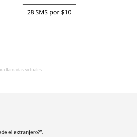
28 SMS por ⁦$10⁩
ara llamadas virtuales
de el extranjero?".