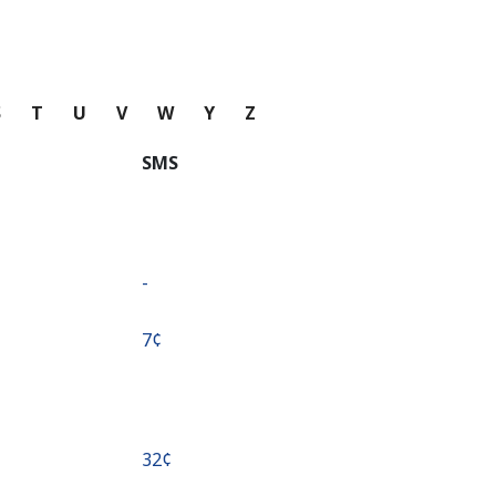
S
T
U
V
W
Y
Z
SMS
-
⁦7¢⁩
⁦32¢⁩