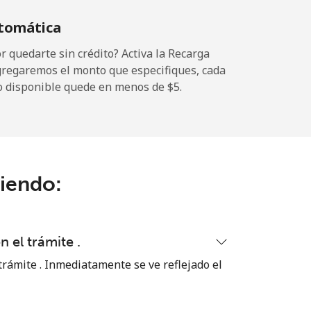
tomática
 quedarte sin crédito? Activa la Recarga
gregaremos el monto que especifiques, cada
-
o disponible quede en menos de ⁦$5⁩.
⁦12¢⁩
ciendo:
-
⁦27¢⁩
n el trámite .
 trámite . Inmediatamente se ve reflejado el
-