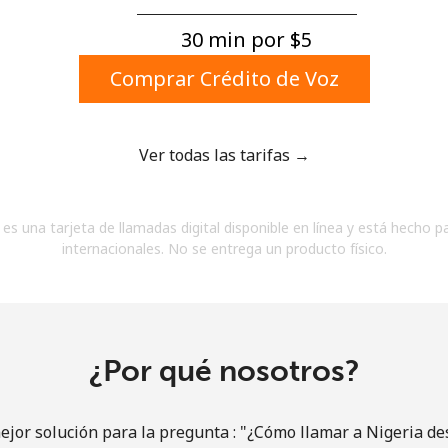
Un número
Un caracter especial
30 min por ⁦$5⁩
Comprar Crédito de Voz
Ver todas las tarifas →
Mantente en contacto para recibir nuestras mejores
es una tarjeta de llamadas digital disponible en línea y está hecho p
ofertas.
internacionales. No se entrega un producto físico.
Al abrir una cuenta en este sitio web, estoy de
acuerdo con estos
Términos y condiciones.
Únete
¿Por qué nosotros?
jor solución para la pregunta : "¿Cómo llamar a Nigeria des