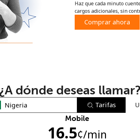
Haz que cada minuto cuente
o
cargos adicionales, sin contr
Comprar ahora
¿A dónde deseas llamar
Tarifas
U
No se ha creado una contraseña
Mobile
16.5
Mínimo 8 caracteres
¢
/min
Una letra mayúscula y una minúscula