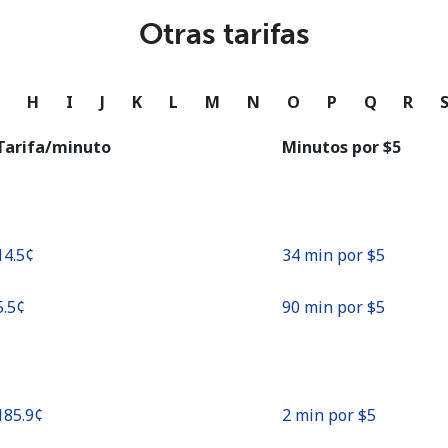
o
Otras tarifas
Continuar con
G
H
I
J
K
L
M
N
O
P
Q
R
Tarifa/minuto
Minutos por ⁦$5⁩
⁦14.5¢⁩
34 min por ⁦$5⁩
5.5¢⁩
90 min por ⁦$5⁩
⁦185.9¢⁩
2 min por ⁦$5⁩