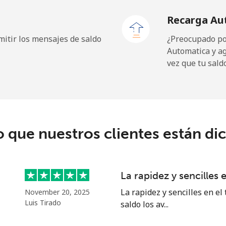
Recarga Au
itir los mensajes de saldo
¿Preocupado por
Automatica y a
2.6¢⁩
192 min por ⁦$5⁩
vez que tu sald
6.9¢⁩
72 min por ⁦$5⁩
o que nuestros clientes están di
⁦19.5¢⁩
25 min por ⁦$5⁩
⁦33.9¢⁩
14 min por ⁦$5⁩
La rapidez y sencilles e
La rapidez y sencilles en el
November 20, 2025
Luis Tirado
saldo los av...
⁦53.9¢⁩
9 min por ⁦$5⁩