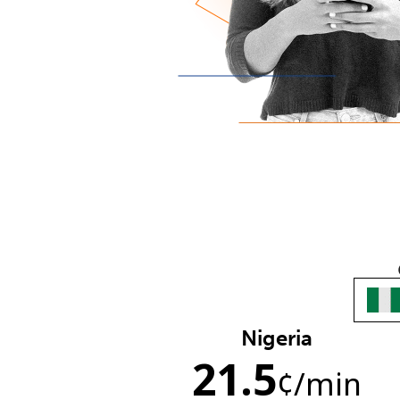
Nigeria
21.5
¢
/min