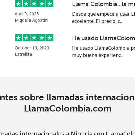
Llama Colombia...la m
⁦47.9¢⁩
10 min por ⁦$5⁩
Desde que empecé a usar Ll
April 9, 2025
Migdalia Agostini
excelente. El precio, c...
He usado LlamaColomb
⁦21.5¢⁩
23 min por ⁦$5⁩
He usado LlamaColombia por
October 13, 2023
Estrellita
muy buena experienc...
⁦16.5¢⁩
30 min por ⁦$5⁩
⁦205.9¢⁩
2 min por ⁦$5⁩
tes sobre llamadas internacion
LlamaColombia.com
⁦200.9¢⁩
2 min por ⁦$5⁩
madas internacionales a Nigeria con LlamaCo