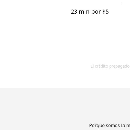
23 min por ⁦$5⁩
El crédito prepagado 
Porque somos la me