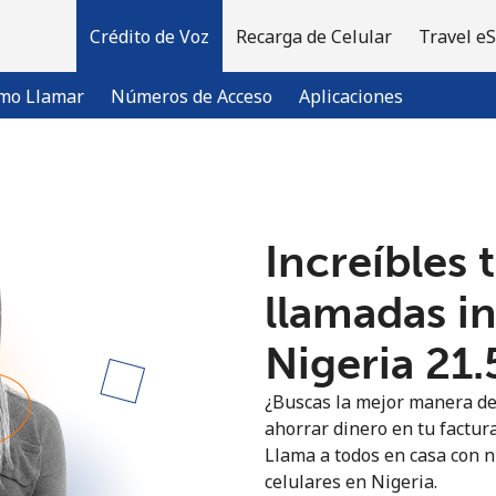
Crédito de Voz
Recarga de Celular
Travel e
mo Llamar
Números de Acceso
Aplicaciones
¡Bienvenido!
Increíbles 
¿Ya tienes una cuenta?
Inicia sesión →
llamadas i
Nigeria ⁦21
Regístrate con
¿Buscas la mejor manera de
ahorrar dinero en tu factura
Llama a todos en casa con nu
celulares en Nigeria.