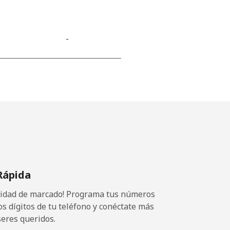
-
-
-
⁦13¢⁩
Rápida
ocidad de marcado! Programa tus números
-
os dígitos de tu teléfono y conéctate más
seres queridos.
⁦11¢⁩