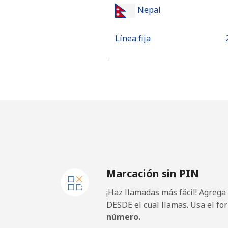
Nepal
Línea fija
Celular
Netherlands
Línea fija
⁦
Celular
Marcación sin PIN
New Caledonia
¡Haz llamadas más fácil! Agrega
Línea fija
DESDE el cual llamas. Usa el fo
número.
Celular