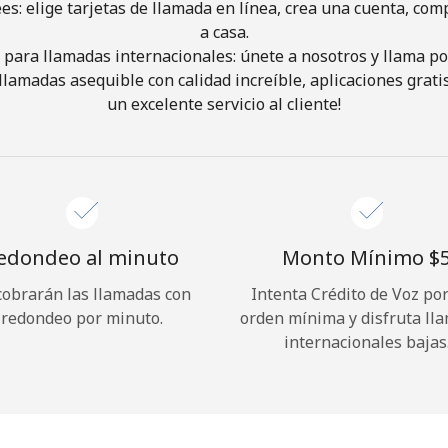
ees: elige tarjetas de llamada en línea, crea una cuenta, com
a casa.
¡Hola!
 para llamadas internacionales: únete a nosotros y llama por
 llamadas asequible con calidad increíble, aplicaciones grati
un excelente servicio al cliente!
Inicia sesión o
REGÍSTRATE →
edondeo al minuto
Monto Mínimo ⁦$5
cobrarán las llamadas con
Intenta Crédito de Voz po
¿Olvidaste tu contraseña? →
redondeo por minuto.
orden mínima y disfruta ll
internacionales bajas
Iniciar Sesión