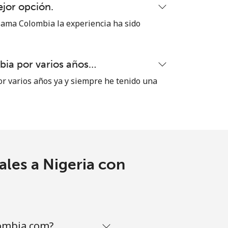
ejor opción.
⁦32¢⁩
ama Colombia la experiencia ha sido
ia por varios años…
-
 varios años ya y siempre he tenido una
⁦35¢⁩
-
ales a Nigeria con
-
lombia.com?