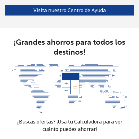
Línea fija
⁦3.5¢⁩
142 min por ⁦$5⁩
-
Visita nuestro Centro de Ayuda
Celular
⁦8.9¢⁩
56 min por ⁦$5⁩
⁦7¢⁩
Croatia
¡Grandes ahorros para todos los
Línea fija
⁦1.5¢⁩
333 min por ⁦$5⁩
-
destinos!
Celular
⁦3.5¢⁩
142 min por ⁦$5⁩
⁦13¢⁩
Cuba
Línea fija
⁦77.9¢⁩
6 min por ⁦$5⁩
-
Celular
⁦79.9¢⁩
6 min por ⁦$5⁩
⁦8¢⁩
¿Buscas ofertas? ¡Usa tu Calculadora para ver
Curacao
cuánto puedes ahorrar!