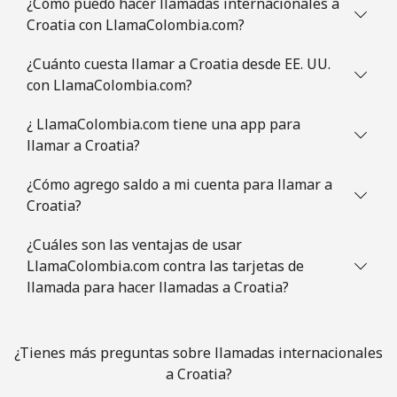
¿Cómo puedo hacer llamadas internacionales a
Croatia con LlamaColombia.com?
Celular
⁦78.5¢⁩
6 min por ⁦$5⁩
⁦5¢⁩
¿Cuánto cuesta llamar a Croatia desde EE. UU.
Congo
con LlamaColombia.com?
¿ LlamaColombia.com tiene una app para
Línea fija
⁦80.9¢⁩
6 min por ⁦$5⁩
-
llamar a Croatia?
Celular
⁦74.9¢⁩
6 min por ⁦$5⁩
⁦13¢⁩
¿Cómo agrego saldo a mi cuenta para llamar a
Croatia?
Cook Islands
¿Cuáles son las ventajas de usar
LlamaColombia.com contra las tarjetas de
Línea fija
⁦137.9¢⁩
3 min por ⁦$5⁩
-
llamada para hacer llamadas a Croatia?
Celular
⁦137.9¢⁩
3 min por ⁦$5⁩
⁦5¢⁩
¿Tienes más preguntas sobre llamadas internacionales
Costa Rica
a Croatia?