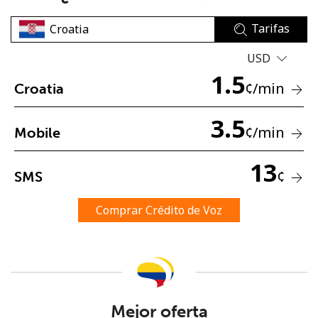
Tarifas
USD
1.5
¢
/min
Croatia
No se ha creado una contraseña
3.5
¢
/min
Mobile
Mínimo 8 caracteres
Una letra mayúscula y una minúscula
13
Un número
¢
SMS
Un caracter especial
Comprar Crédito de Voz
Mantente en contacto para recibir nuestras mejores
ofertas.
Mejor oferta