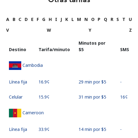
A
B
C
D
E
F
G
H
I
J
K
L
M
N
O
P
Q
R
S
T
U
V
W
Y
Z
Minutos por
Destino
Tarifa/minuto
⁦$5⁩
SMS
Cambodia
Línea fija
⁦16.9¢⁩
29 min por ⁦$5⁩
-
Celular
⁦15.9¢⁩
31 min por ⁦$5⁩
⁦16¢⁩
Cameroon
Línea fija
⁦33.9¢⁩
14 min por ⁦$5⁩
-