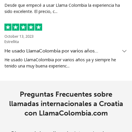
Desde que empecé a usar Llama Colombia la experiencia ha
All
⁦3¢⁩
166 min por ⁦$5⁩
-
sido excelente. El precio, c...
country
Cocos Islands
October 13, 2023
Estrellita
All
⁦3¢⁩
166 min por ⁦$5⁩
-
He usado LlamaColombia por varios años…
country
He usado LlamaColombia por varios años ya y siempre he
tenido una muy buena experienc...
Colombia
Línea fija
⁦2.5¢⁩
200 min por ⁦$5⁩
-
Preguntas Frecuentes sobre
Celular
⁦2.5¢⁩
200 min por ⁦$5⁩
⁦7¢⁩
llamadas internacionales a Croatia
con LlamaColombia.com
Comoros
Línea fija
⁦76.9¢⁩
6 min por ⁦$5⁩
-