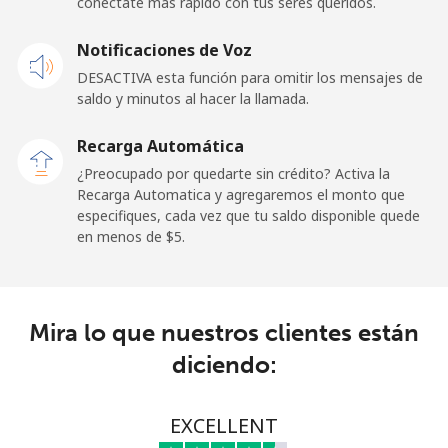
conéctate más rápido con tus seres queridos.
Celular
⁦25.5¢⁩
19 min por ⁦$5⁩
⁦15¢⁩
Notificaciones de Voz
Cayman Islands
DESACTIVA esta función para omitir los mensajes de
saldo y minutos al hacer la llamada.
Línea fija
⁦19.9¢⁩
25 min por ⁦$5⁩
-
Recarga Automática
Celular
⁦27.5¢⁩
18 min por ⁦$5⁩
-
¿Preocupado por quedarte sin crédito? Activa la
Recarga Automatica y agregaremos el monto que
Central African Republic
especifiques, cada vez que tu saldo disponible quede
en menos de ⁦$5⁩.
Línea fija
⁦88.5¢⁩
5 min por ⁦$5⁩
-
Celular
⁦73.9¢⁩
6 min por ⁦$5⁩
-
Mira lo que nuestros clientes están
diciendo:
Chad
Línea fija
⁦78.9¢⁩
6 min por ⁦$5⁩
-
EXCELLENT