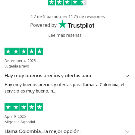
Celular
⁦71.5¢⁩
6 min por ⁦$5⁩
⁦16¢⁩
4.7 de 5 basado en 1175 de revisiones
Chile
Powered by
Lee más reseñas →
Línea fija
⁦4.5¢⁩
111 min por ⁦$5⁩
-
Celular
⁦1.6¢⁩
312 min por ⁦$5⁩
⁦8¢⁩
December 4, 2025
Eugenia Bravo
Santiago
⁦1.7¢⁩
294 min por ⁦$5⁩
-
Hay muy buenos precios y ofertas para…
China
Hay muy buenos precios y ofertas para llamar a Colombia, el
servicio es muy bueno, n...
Línea fija
⁦4.9¢⁩
102 min por ⁦$5⁩
-
Celular
⁦4.9¢⁩
102 min por ⁦$5⁩
-
April 9, 2025
Migdalia Agostini
Christmas Island
Llama Colombia...la mejor opción.