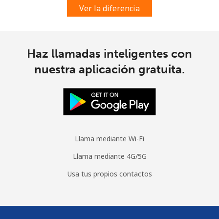
Ver la diferencia
Línea fija
⁦21.5¢⁩
23 min por ⁦$5⁩
-
Celular
⁦23.5¢⁩
21 min por ⁦$5⁩
-
Haz llamadas inteligentes con
Cyprus
nuestra aplicación gratuita.
Línea fija
⁦14.5¢⁩
34 min por ⁦$5⁩
-
Celular
⁦10.5¢⁩
47 min por ⁦$5⁩
⁦5¢⁩
Czechia
Llama mediante Wi-Fi
Llama mediante 4G/5G
Línea fija
⁦2¢⁩
250 min por ⁦$5⁩
-
Usa tus propios contactos
Celular
⁦3.9¢⁩
128 min por ⁦$5⁩
⁦8¢⁩