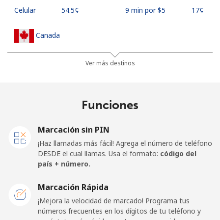
Celular
⁦54.5¢⁩
9 min por ⁦$5⁩
⁦17¢⁩
Canada
All
⁦1.5¢⁩
333 min por ⁦$5⁩
⁦15¢⁩
Ver más destinos
country
Cape Verde
Funciones
Línea fija
⁦33.9¢⁩
14 min por ⁦$5⁩
-
Marcación sin PIN
¡Haz llamadas más fácil! Agrega el número de teléfono
Celular
⁦39.5¢⁩
12 min por ⁦$5⁩
⁦16¢⁩
DESDE el cual llamas. Usa el formato:
código del
país + número.
Caribbean Netherlands
Marcación Rápida
Línea fija
⁦23.5¢⁩
21 min por ⁦$5⁩
-
¡Mejora la velocidad de marcado! Programa tus
números frecuentes en los dígitos de tu teléfono y