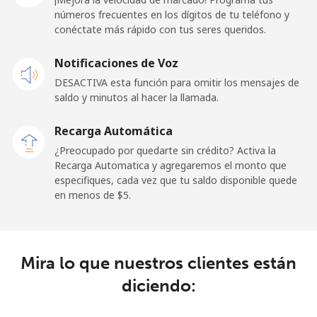
Línea fija
⁦29.9¢⁩
16 min por ⁦$5⁩
-
números frecuentes en los dígitos de tu teléfono y
conéctate más rápido con tus seres queridos.
Celular
⁦31.5¢⁩
15 min por ⁦$5⁩
-
Notificaciones de Voz
Dominican Republic
DESACTIVA esta función para omitir los mensajes de
saldo y minutos al hacer la llamada.
Línea fija
⁦5.5¢⁩
90 min por ⁦$5⁩
-
Recarga Automática
Celular
⁦15.5¢⁩
32 min por ⁦$5⁩
⁦14¢⁩
¿Preocupado por quedarte sin crédito? Activa la
Recarga Automatica y agregaremos el monto que
especifiques, cada vez que tu saldo disponible quede
en menos de ⁦$5⁩.
Mira lo que nuestros clientes están
diciendo: