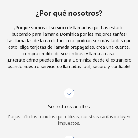
Al abrir una cuenta en este sitio web, estoy de acuerdo con
estos
Términos y condiciones.
¿Por qué nosotros?
¡Porque somos el servicio de llamadas que has estado
Únete
buscando para llamar a Dominica por las mejores tarifas!
Las llamadas de larga distancia no podrían ser más fáciles que
esto: elige tarjetas de llamada prepagadas, crea una cuenta,
compra crédito de voz en línea y llama a casa.
¡Entérate cómo puedes llamar a Dominica desde el extranjero
¡Hola!
usando nuestro servicio de llamadas fácil, seguro y confiable!
Inicia sesión o
REGÍSTRATE →
Sin cobros ocultos
Pagas sólo los minutos que utilizas, nuestras tarifas incluyen
impuestos.
¿Olvidaste tu contraseña? →