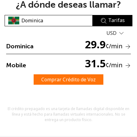
¿A dónde deseas llamar?
Tarifas
USD
29.9
¢
/min
Dominica
No se ha creado una contraseña
Mínimo 8 caracteres
31.5
¢
/min
Mobile
Una letra mayúscula y una minúscula
Un número
Un caracter especial
Comprar Crédito de Voz
El crédito prepagado es una tarjeta de llamadas digital disponible en
línea y está hecho para llamadas virtuales internacionales. No se
entrega un producto físico.
Mantente en contacto para recibir nuestras mejores
ofertas.