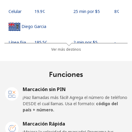
Celular
⁦19.9¢⁩
25 min por ⁦$5⁩
⁦8¢⁩
Diego Garcia
Línea fija
⁦185.5¢⁩
2 min por ⁦$5⁩
-
Ver más destinos
Celular
⁦185.5¢⁩
2 min por ⁦$5⁩
-
Djibouti
Funciones
Línea fija
⁦43.5¢⁩
11 min por ⁦$5⁩
-
Marcación sin PIN
¡Haz llamadas más fácil! Agrega el número de teléfono
Celular
⁦43.5¢⁩
11 min por ⁦$5⁩
⁦14¢⁩
DESDE el cual llamas. Usa el formato:
código del
país + número.
Dominica
Marcación Rápida
¡Mejora la velocidad de marcado! Programa tus