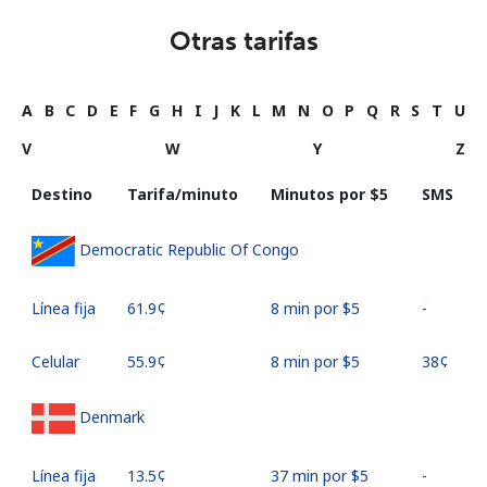
Otras tarifas
A
B
C
D
E
F
G
H
I
J
K
L
M
N
O
P
Q
R
S
T
U
V
W
Y
Z
Destino
Tarifa/minuto
Minutos por ⁦$5⁩
SMS
Democratic Republic Of Congo
Línea fija
⁦61.9¢⁩
8 min por ⁦$5⁩
-
Celular
⁦55.9¢⁩
8 min por ⁦$5⁩
⁦38¢⁩
Denmark
Línea fija
⁦13.5¢⁩
37 min por ⁦$5⁩
-