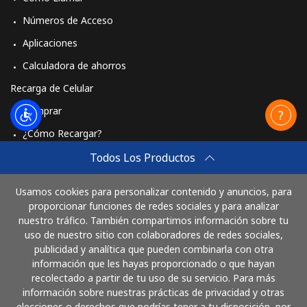
Números de Acceso
Aplicaciones
Calculadora de ahorros
Recarga de Celular
Comprar
¿Cómo Recargar?
Travel eSIM
Todos Los Productos
Comprar
Usamos cookies para personalizar contenido y anuncios, para
Cómo funciona
proporcionar funciones de redes sociales y para analizar
nuestro tráfico. También compartimos información sobre tu
uso de nuestro sitio con colaboradores de redes sociales,
publicidad y analítica que pueden combinarla con otra
Paga con
información que les hayas proporcionado o que hayan
recolectado a partir de tu uso de su servicio. Para más
información sobre nuestras prácticas de privacidad y otras
elecciones o derechos que podrías tener a tu disposición, por