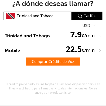
¿A dónde deseas llamar?
Tarifas
USD
7.9
¢
/min
Trinidad and Tobago
No se ha creado una contraseña
Mínimo 8 caracteres
22.5
¢
/min
Mobile
Una letra mayúscula y una minúscula
Un número
Un caracter especial
Comprar Crédito de Voz
El crédito prepagado es una tarjeta de llamadas digital disponible en
línea y está hecho para llamadas virtuales internacionales. No se
entrega un producto físico.
Mantente en contacto para recibir nuestras mejores
ofertas.