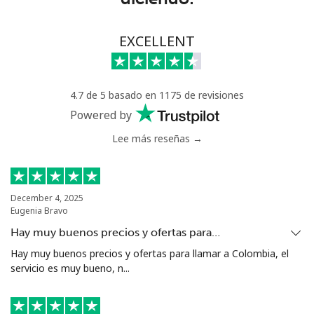
Línea fija
⁦7.9¢⁩
63 min por ⁦$5⁩
-
EXCELLENT
Celular
⁦22.5¢⁩
22 min por ⁦$5⁩
-
4.7 de 5 basado en 1175 de revisiones
Tunisia
Powered by
Lee más reseñas →
Línea fija
⁦104.5¢⁩
4 min por ⁦$5⁩
-
Celular
⁦103.9¢⁩
4 min por ⁦$5⁩
-
December 4, 2025
Eugenia Bravo
Turkey
Hay muy buenos precios y ofertas para…
Línea fija
⁦4.9¢⁩
102 min por ⁦$5⁩
-
Hay muy buenos precios y ofertas para llamar a Colombia, el
servicio es muy bueno, n...
Celular
⁦29.9¢⁩
16 min por ⁦$5⁩
⁦5¢⁩