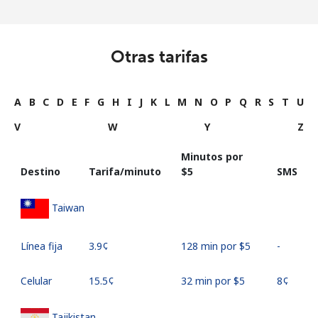
Otras tarifas
A
B
C
D
E
F
G
H
I
J
K
L
M
N
O
P
Q
R
S
T
U
V
W
Y
Z
Minutos por
Destino
Tarifa/minuto
⁦$5⁩
SMS
Taiwan
Línea fija
⁦3.9¢⁩
128 min por ⁦$5⁩
-
Celular
⁦15.5¢⁩
32 min por ⁦$5⁩
⁦8¢⁩
Tajikistan