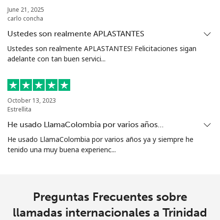
Turkmenistan
June 21, 2025
carlo concha
Línea fija
⁦29.5¢⁩
16 min por ⁦$5⁩
-
Ustedes son realmente APLASTANTES
Ustedes son realmente APLASTANTES! Felicitaciones sigan
Celular
⁦34.5¢⁩
14 min por ⁦$5⁩
⁦17¢⁩
adelante con tan buen servici...
Turks And Caicos Islands
October 13, 2023
Línea fija
⁦31.9¢⁩
15 min por ⁦$5⁩
-
Estrellita
He usado LlamaColombia por varios años…
Celular
⁦33.9¢⁩
14 min por ⁦$5⁩
-
He usado LlamaColombia por varios años ya y siempre he
tenido una muy buena experienc...
Tuvalu
All
⁦214.9¢⁩
2 min por ⁦$5⁩
-
country
Preguntas Frecuentes sobre
llamadas internacionales a Trinidad