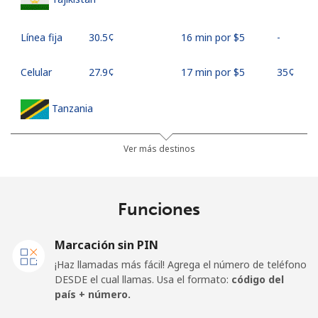
Línea fija
⁦30.5¢⁩
16 min por ⁦$5⁩
-
Celular
⁦27.9¢⁩
17 min por ⁦$5⁩
⁦35¢⁩
Tanzania
Línea fija
⁦36.5¢⁩
13 min por ⁦$5⁩
-
Ver más destinos
Celular
⁦28.9¢⁩
17 min por ⁦$5⁩
-
Funciones
Thailand
Marcación sin PIN
Línea fija
⁦3.9¢⁩
128 min por ⁦$5⁩
-
¡Haz llamadas más fácil! Agrega el número de teléfono
DESDE el cual llamas. Usa el formato:
código del
Celular
⁦3.9¢⁩
128 min por ⁦$5⁩
⁦5¢⁩
país + número.