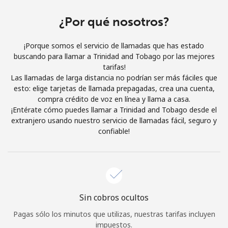
Al abrir una cuenta en este sitio web, estoy de acuerdo con
estos
Términos y condiciones.
¿Por qué nosotros?
¡Porque somos el servicio de llamadas que has estado
Únete
buscando para llamar a Trinidad and Tobago por las mejores
tarifas!
Las llamadas de larga distancia no podrían ser más fáciles que
esto: elige tarjetas de llamada prepagadas, crea una cuenta,
compra crédito de voz en línea y llama a casa.
¡Hola!
¡Entérate cómo puedes llamar a Trinidad and Tobago desde el
extranjero usando nuestro servicio de llamadas fácil, seguro y
confiable!
Inicia sesión o
REGÍSTRATE →
Sin cobros ocultos
¿Olvidaste tu contraseña? →
Pagas sólo los minutos que utilizas, nuestras tarifas incluyen
impuestos.