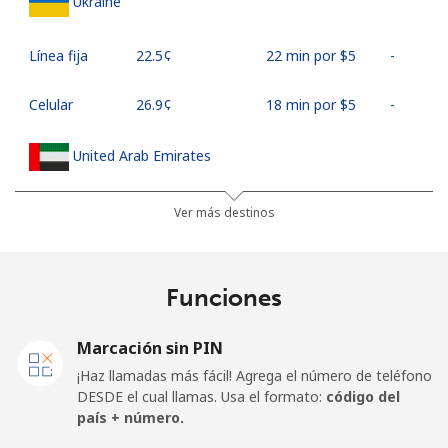
Ukraine
Línea fija
⁦22.5¢⁩
22 min por ⁦$5⁩
-
Celular
⁦26.9¢⁩
18 min por ⁦$5⁩
-
United Arab Emirates
Línea fija
⁦23.5¢⁩
21 min por ⁦$5⁩
-
Ver más destinos
Celular
⁦21.5¢⁩
23 min por ⁦$5⁩
⁦13¢⁩
Funciones
United Kingdom
Marcación sin PIN
Línea fija
⁦1.5¢⁩
333 min por
-
¡Haz llamadas más fácil! Agrega el número de teléfono
⁦$5⁩
DESDE el cual llamas. Usa el formato:
código del
país + número.
Celular
⁦2.4¢⁩
208 min por
⁦8¢⁩