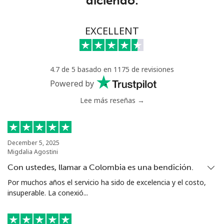
diciendo:
All country
⁦17.5¢⁩
28 min por ⁦$5⁩
-
EXCELLENT
Uzbekistan
4.7 de 5 basado en 1175 de revisiones
Línea fija
⁦16.9¢⁩
29 min por ⁦$5⁩
-
Powered by
Celular
⁦16.9¢⁩
29 min por ⁦$5⁩
⁦38¢⁩
Lee más reseñas →
Tashkent
⁦16.5¢⁩
30 min por ⁦$5⁩
-
December 5, 2025
Migdalia Agostini
Con ustedes, llamar a Colombia es una bendición.
Por muchos años el servicio ha sido de excelencia y el costo,
insuperable. La conexió...