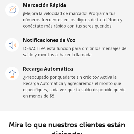
⁦$5⁩
Marcación Rápida
¡Mejora la velocidad de marcado! Programa tus
Premium
⁦42.5¢⁩
11 min por ⁦$5⁩
-
números frecuentes en los dígitos de tu teléfono y
conéctate más rápido con tus seres queridos.
United States
Notificaciones de Voz
All country
⁦1.5¢⁩
333 min por
-
DESACTIVA esta función para omitir los mensajes de
⁦$5⁩
saldo y minutos al hacer la llamada.
Recarga Automática
Uruguay
¿Preocupado por quedarte sin crédito? Activa la
Recarga Automatica y agregaremos el monto que
Línea fija
⁦9.5¢⁩
52 min por ⁦$5⁩
-
especifiques, cada vez que tu saldo disponible quede
en menos de ⁦$5⁩.
Celular
⁦24.9¢⁩
20 min por ⁦$5⁩
⁦5¢⁩
Montevideo
⁦6.5¢⁩
76 min por ⁦$5⁩
-
Mira lo que nuestros clientes están
Us Virgin Islands