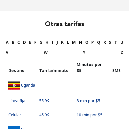
Otras tarifas
A
B
C
D
E
F
G
H
I
J
K
L
M
N
O
P
Q
R
S
T
U
V
W
Y
Z
Minutos por
Destino
Tarifa/minuto
⁦$5⁩
SMS
Uganda
Línea fija
⁦55.9¢⁩
8 min por ⁦$5⁩
-
Celular
⁦45.9¢⁩
10 min por ⁦$5⁩
-