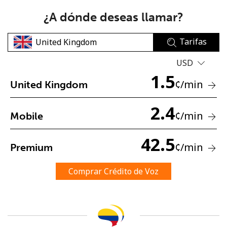
¿A dónde deseas llamar?
Tarifas
USD
1.5
No se ha creado una contraseña
¢
/min
United Kingdom
Mínimo 8 caracteres
2.4
Una letra mayúscula y una minúscula
¢
/min
Mobile
Un número
Un caracter especial
42.5
¢
/min
Premium
Comprar Crédito de Voz
Mantente en contacto para recibir nuestras mejores
ofertas.