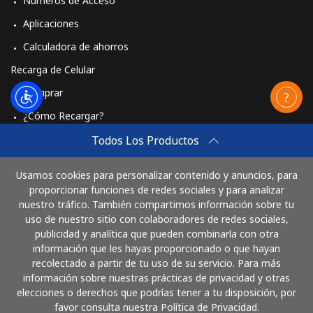
Números de Acceso
Aplicaciones
Calculadora de ahorros
Recarga de Celular
Comprar
¿Cómo Recargar?
Travel eSIM
Todos Los Productos
Comprar
Usamos cookies para personalizar contenido y anuncios, para
Cómo funciona
proporcionar funciones de redes sociales y para analizar
nuestro tráfico. También compartimos información sobre tu
uso de nuestro sitio con colaboradores de redes sociales,
publicidad y analítica que pueden combinarla con otra
Paga con
información que les hayas proporcionado o que hayan
recolectado a partir de tu uso de su servicio. Para más
información sobre nuestras prácticas de privacidad y otras
elecciones o derechos que podrías tener a tu disposición, por
favor consulta nuestra Política de Privacidad.