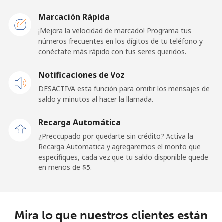
Belarus
Marcación Rápida
¡Mejora la velocidad de marcado! Programa tus
Línea fija
⁦55.5¢⁩
9 min por ⁦$5⁩
-
números frecuentes en los dígitos de tu teléfono y
conéctate más rápido con tus seres queridos.
Celular
⁦50.9¢⁩
9 min por ⁦$5⁩
-
Notificaciones de Voz
Belgium
DESACTIVA esta función para omitir los mensajes de
saldo y minutos al hacer la llamada.
Línea fija
⁦2.9¢⁩
172 min por ⁦$5⁩
-
Recarga Automática
Celular
⁦34.5¢⁩
14 min por ⁦$5⁩
⁦11¢⁩
¿Preocupado por quedarte sin crédito? Activa la
Recarga Automatica y agregaremos el monto que
especifiques, cada vez que tu saldo disponible quede
Belize
en menos de ⁦$5⁩.
Línea fija
⁦30.9¢⁩
16 min por ⁦$5⁩
-
Celular
⁦31.5¢⁩
15 min por ⁦$5⁩
⁦14¢⁩
Mira lo que nuestros clientes están