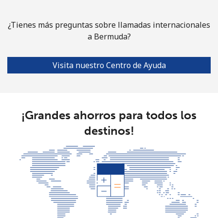
Celular
⁦34.5¢⁩
14 min por ⁦$5⁩
⁦8¢⁩
¿Tienes más preguntas sobre llamadas internacionales
Bulgaria
a Bermuda?
Línea fija
⁦1.5¢⁩
333 min por ⁦$5⁩
-
Visita nuestro Centro de Ayuda
Celular
⁦4.5¢⁩
111 min por ⁦$5⁩
⁦35¢⁩
Burkina Faso
¡Grandes ahorros para todos los
destinos!
Línea fija
⁦54.5¢⁩
9 min por ⁦$5⁩
-
Celular
⁦47.9¢⁩
10 min por ⁦$5⁩
⁦26¢⁩
Burundi
Línea fija
⁦69.5¢⁩
7 min por ⁦$5⁩
-