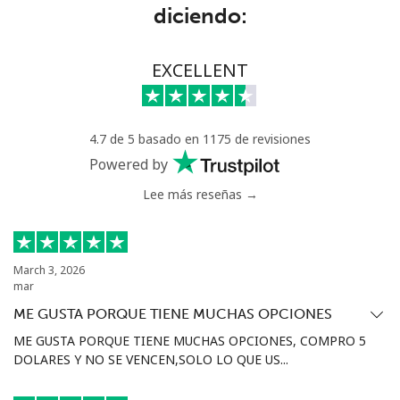
diciendo:
Benin
EXCELLENT
Línea fija
⁦54.9¢⁩
9 min por ⁦$5⁩
-
Celular
⁦55.9¢⁩
8 min por ⁦$5⁩
-
4.7 de 5 basado en 1175 de revisiones
Bermuda
Powered by
Lee más reseñas →
Línea fija
⁦3.5¢⁩
142 min por ⁦$5⁩
-
Celular
⁦3.5¢⁩
142 min por ⁦$5⁩
⁦16¢⁩
March 3, 2026
mar
Bhutan
ME GUSTA PORQUE TIENE MUCHAS OPCIONES
ME GUSTA PORQUE TIENE MUCHAS OPCIONES, COMPRO 5
Línea fija
⁦9.9¢⁩
50 min por ⁦$5⁩
-
DOLARES Y NO SE VENCEN,SOLO LO QUE US...
Celular
⁦9.5¢⁩
52 min por ⁦$5⁩
-