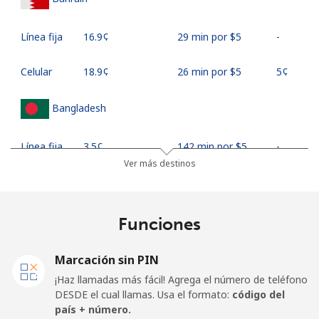
Línea fija
⁦16.9¢⁩
29 min por ⁦$5⁩
-
Celular
⁦18.9¢⁩
26 min por ⁦$5⁩
⁦5¢⁩
Bangladesh
Línea fija
⁦3.5¢⁩
142 min por ⁦$5⁩
-
Ver más destinos
Celular
⁦2.8¢⁩
178 min por ⁦$5⁩
-
Barbados
Funciones
Línea fija
⁦28.5¢⁩
17 min por ⁦$5⁩
-
Marcación sin PIN
¡Haz llamadas más fácil! Agrega el número de teléfono
Celular
⁦32.5¢⁩
15 min por ⁦$5⁩
-
DESDE el cual llamas. Usa el formato:
código del
país + número.