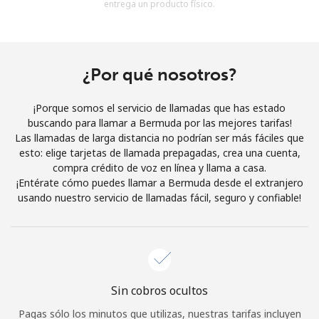
entrega un producto físico.
Al abrir una cuenta en este sitio web, estoy de acuerdo con
estos
Términos y condiciones.
Únete
¿Por qué nosotros?
¡Porque somos el servicio de llamadas que has estado
buscando para llamar a Bermuda por las mejores tarifas!
Las llamadas de larga distancia no podrían ser más fáciles que
¡Hola!
esto: elige tarjetas de llamada prepagadas, crea una cuenta,
compra crédito de voz en línea y llama a casa.
¡Entérate cómo puedes llamar a Bermuda desde el extranjero
Inicia sesión o
REGÍSTRATE →
usando nuestro servicio de llamadas fácil, seguro y confiable!
Sin cobros ocultos
¿Olvidaste tu contraseña? →
Pagas sólo los minutos que utilizas, nuestras tarifas incluyen