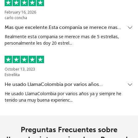
Bolivia
February 16, 2026
carlo concha
Mas que excelente.Esta compania se merece mas…
Línea fija
⁦24.5¢⁩
20 min por ⁦$5⁩
-
Realmente esta compania se merece mas de 5 estrellas,
personalmente les doy 20 estrel...
Celular
⁦26.9¢⁩
18 min por ⁦$5⁩
-
Bosnia And Herzegovina
October 13, 2023
Estrellita
Línea fija
⁦24.9¢⁩
20 min por ⁦$5⁩
-
He usado LlamaColombia por varios años…
Celular
⁦51.9¢⁩
9 min por ⁦$5⁩
⁦11¢⁩
He usado LlamaColombia por varios años ya y siempre he
tenido una muy buena experienc...
Botswana
Línea fija
⁦31.5¢⁩
15 min por ⁦$5⁩
-
Preguntas Frecuentes sobre