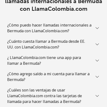
llamadas internacionales a Bermuda
Celular
⁦34.5¢⁩
14 min por ⁦$5⁩
⁦7¢⁩
con LlamaColombia.com
Brazil
¿Cómo puedo hacer llamadas internacionales a
Línea fija
⁦1.5¢⁩
333 min por ⁦$5⁩
-
Bermuda con LlamaColombia.com?
Celular
⁦2¢⁩
250 min por ⁦$5⁩
⁦5¢⁩
¿Cuánto cuesta llamar a Bermuda desde EE.
UU. con LlamaColombia.com?
British Virgin Islands
¿ LlamaColombia.com tiene una app para
Línea fija
⁦32.5¢⁩
15 min por ⁦$5⁩
-
llamar a Bermuda?
¿Cómo agrego saldo a mi cuenta para llamar a
Celular
⁦33.9¢⁩
14 min por ⁦$5⁩
⁦16¢⁩
Bermuda?
Brunei
¿Cuáles son las ventajas de usar
LlamaColombia.com contra las tarjetas de
Línea fija
⁦34.5¢⁩
14 min por ⁦$5⁩
-
llamada para hacer llamadas a Bermuda?