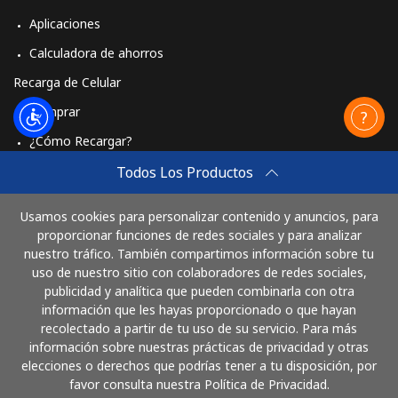
Aplicaciones
Calculadora de ahorros
Recarga de Celular
Comprar
¿Cómo Recargar?
Travel eSIM
Todos Los Productos
Comprar
Usamos cookies para personalizar contenido y anuncios, para
Cómo funciona
proporcionar funciones de redes sociales y para analizar
nuestro tráfico. También compartimos información sobre tu
uso de nuestro sitio con colaboradores de redes sociales,
publicidad y analítica que pueden combinarla con otra
Paga con
información que les hayas proporcionado o que hayan
recolectado a partir de tu uso de su servicio. Para más
información sobre nuestras prácticas de privacidad y otras
elecciones o derechos que podrías tener a tu disposición, por
favor consulta nuestra Política de Privacidad.