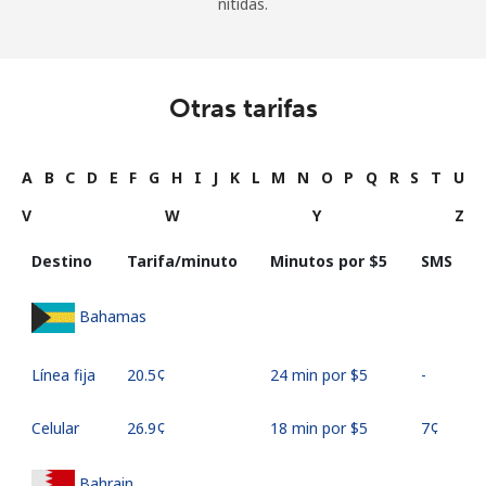
nítidas.
Otras tarifas
A
B
C
D
E
F
G
H
I
J
K
L
M
N
O
P
Q
R
S
T
U
V
W
Y
Z
Destino
Tarifa/minuto
Minutos por ⁦$5⁩
SMS
Bahamas
Línea fija
⁦20.5¢⁩
24 min por ⁦$5⁩
-
Celular
⁦26.9¢⁩
18 min por ⁦$5⁩
⁦7¢⁩
Bahrain