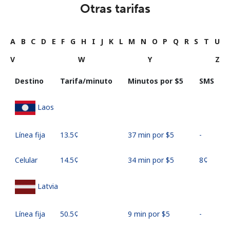
Otras tarifas
A
B
C
D
E
F
G
H
I
J
K
L
M
N
O
P
Q
R
S
T
U
V
W
Y
Z
Destino
Tarifa/minuto
Minutos por ⁦$5⁩
SMS
Laos
Línea fija
⁦13.5¢⁩
37 min por ⁦$5⁩
-
Celular
⁦14.5¢⁩
34 min por ⁦$5⁩
⁦8¢⁩
Latvia
Línea fija
⁦50.5¢⁩
9 min por ⁦$5⁩
-