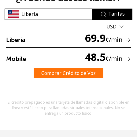
Tarifas
USD
69.9
¢
/min
Liberia
No se ha creado una contraseña
48.5
¢
/min
Mobile
Mínimo 8 caracteres
Una letra mayúscula y una minúscula
Un número
Comprar Crédito de Voz
Un caracter especial
El crédito prepagado es una tarjeta de llamadas digital disponible en
línea y está hecho para llamadas virtuales internacionales. No se
entrega un producto físico.
Mantente en contacto para recibir nuestras mejores
ofertas.