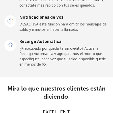
conéctate más rápido con tus seres queridos.
Celular
⁦48.5¢⁩
10 min por ⁦$5⁩
-
Notificaciones de Voz
Libya
DESACTIVA esta función para omitir los mensajes de
saldo y minutos al hacer la llamada.
Línea fija
⁦37.9¢⁩
13 min por ⁦$5⁩
-
Recarga Automática
Celular
⁦39.9¢⁩
12 min por ⁦$5⁩
-
¿Preocupado por quedarte sin crédito? Activa la
Recarga Automatica y agregaremos el monto que
especifiques, cada vez que tu saldo disponible quede
Liechtenstein
en menos de ⁦$5⁩.
Línea fija
⁦14.5¢⁩
34 min por ⁦$5⁩
-
Celular
⁦13.9¢⁩
35 min por ⁦$5⁩
-
Mira lo que nuestros clientes están
diciendo:
Lithuania
EXCELLENT
Línea fija
⁦4.9¢⁩
102 min por ⁦$5⁩
-