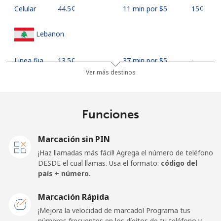
Celular
⁦44.5¢⁩
11 min por ⁦$5⁩
⁦15¢⁩
Lebanon
Línea fija
⁦13.5¢⁩
37 min por ⁦$5⁩
-
Ver más destinos
Celular
⁦23.9¢⁩
20 min por ⁦$5⁩
-
Lesotho
Funciones
Línea fija
⁦62.5¢⁩
8 min por ⁦$5⁩
-
Marcación sin PIN
¡Haz llamadas más fácil! Agrega el número de teléfono
Celular
⁦61.9¢⁩
8 min por ⁦$5⁩
⁦7¢⁩
DESDE el cual llamas. Usa el formato:
código del
país + número.
Liberia
Marcación Rápida
¡Mejora la velocidad de marcado! Programa tus
Línea fija
⁦69.9¢⁩
7 min por ⁦$5⁩
-
números frecuentes en los dígitos de tu teléfono y