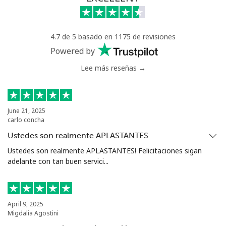
Celular
⁦5.9¢⁩
84 min por ⁦$5⁩
⁦6¢⁩
4.7 de 5 basado en 1175 de revisiones
Luxembourg
Powered by
Lee más reseñas →
Línea fija
⁦29.5¢⁩
16 min por ⁦$5⁩
-
Celular
⁦26.5¢⁩
18 min por ⁦$5⁩
⁦13¢⁩
June 21, 2025
carlo concha
Ustedes son realmente APLASTANTES
Ustedes son realmente APLASTANTES! Felicitaciones sigan
adelante con tan buen servici...
April 9, 2025
Migdalia Agostini