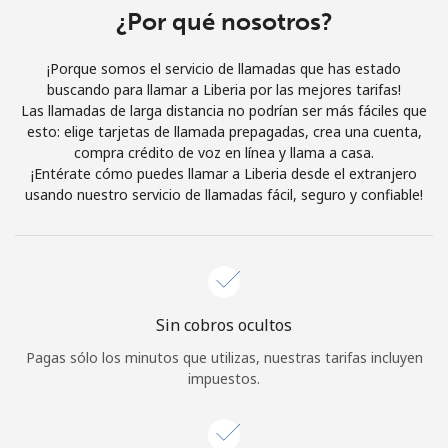
Al abrir una cuenta en este sitio web, estoy de acuerdo con
¿Por qué nosotros?
estos
Términos y condiciones.
¡Porque somos el servicio de llamadas que has estado
buscando para llamar a Liberia por las mejores tarifas!
Únete
Las llamadas de larga distancia no podrían ser más fáciles que
esto: elige tarjetas de llamada prepagadas, crea una cuenta,
compra crédito de voz en línea y llama a casa.
¡Entérate cómo puedes llamar a Liberia desde el extranjero
usando nuestro servicio de llamadas fácil, seguro y confiable!
¡Hola!
Inicia sesión o
REGÍSTRATE →
Sin cobros ocultos
Pagas sólo los minutos que utilizas, nuestras tarifas incluyen
impuestos.
¿Olvidaste tu contraseña? →