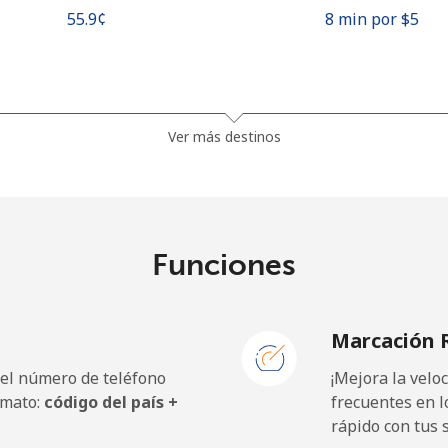
⁦55.9¢⁩
8 min por ⁦$5⁩
⁦81.9¢⁩
6 min por ⁦$5⁩
Ver más destinos
⁦88.5¢⁩
5 min por ⁦$5⁩
Funciones
⁦57.9¢⁩
8 min por ⁦$5⁩
Marcación 
⁦57.9¢⁩
8 min por ⁦$5⁩
 el número de teléfono
¡Mejora la vel
rmato:
código del país +
frecuentes en l
rápido con tus 
⁦1.5¢⁩
333 min por ⁦$5⁩