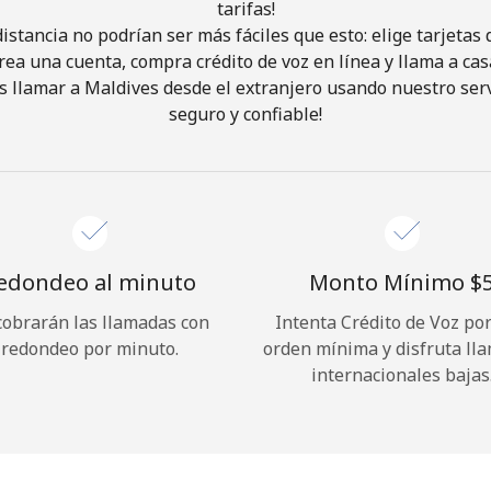
tarifas!
istancia no podrían ser más fáciles que esto: elige tarjeta
¡Hola!
rea una cuenta, compra crédito de voz en línea y llama a cas
 llamar a Maldives desde el extranjero usando nuestro servi
seguro y confiable!
Inicia sesión o
REGÍSTRATE →
edondeo al minuto
Monto Mínimo ⁦$5
cobrarán las llamadas con
Intenta Crédito de Voz po
¿Olvidaste tu contraseña? →
redondeo por minuto.
orden mínima y disfruta ll
internacionales bajas
Iniciar Sesión