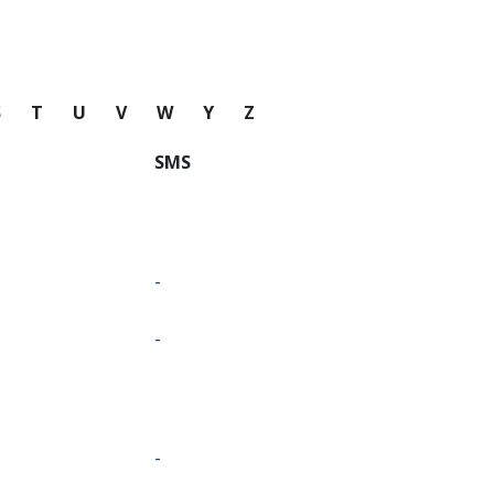
S
T
U
V
W
Y
Z
SMS
-
-
-