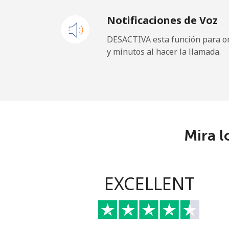
Notificaciones de Voz
Celular
DESACTIVA esta función para om
y minutos al hacer la llamada.
Maldives
Línea fija
Celular
Mira l
Mali
Línea fija
EXCELLENT
Celular
Malta