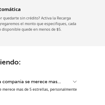
tomática
-
 quedarte sin crédito? Activa la Recarga
gregaremos el monto que especifiques, cada
o disponible quede en menos de ⁦$5⁩.
-
-
ciendo:
-
ta compania se merece mas…
⁦17¢⁩
 merece mas de 5 estrellas, personalmente