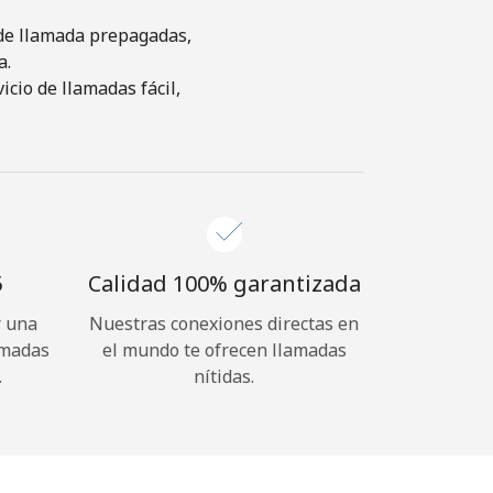
s de llamada prepagadas,
a.
cio de llamadas fácil,
⁩
Calidad 100% garantizada
r una
Nuestras conexiones directas en
amadas
el mundo te ofrecen llamadas
.
nítidas.