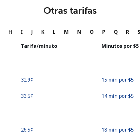
o
Otras tarifas
Continuar con
G
H
I
J
K
L
M
N
O
P
Q
R
Tarifa/minuto
Minutos por ⁦$5⁩
⁦32.9¢⁩
15 min por ⁦$5⁩
⁦33.5¢⁩
14 min por ⁦$5⁩
⁦26.5¢⁩
18 min por ⁦$5⁩