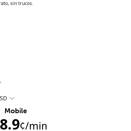
ato, sin trucos.
?
SD
Mobile
8.9
¢
/min