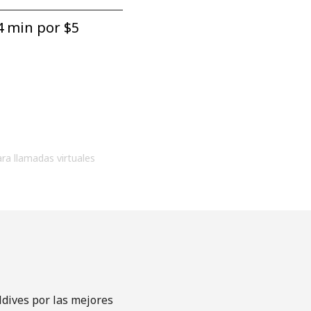
4 min por ⁦$5⁩
ara llamadas virtuales
ldives por las mejores