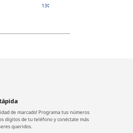
⁦13¢⁩
-
-
-
Rápida
-
ocidad de marcado! Programa tus números
os dígitos de tu teléfono y conéctate más
seres queridos.
-