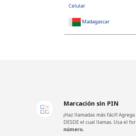
Celular
Madagascar
Línea fija
Celular
Malawi
Línea fija
Marcación sin PIN
Celular
¡Haz llamadas más fácil! Agrega
Malaysia
DESDE el cual llamas. Usa el fo
número.
Línea fija