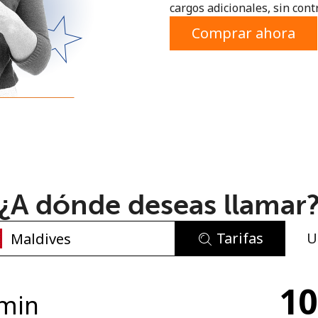
cargos adicionales, sin contr
o
Comprar ahora
¿A dónde deseas llamar
Tarifas
U
No se ha creado una contraseña
10
Mínimo 8 caracteres
min
Una letra mayúscula y una minúscula