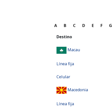
A
B
C
D
E
F
Destino
Macau
Línea fija
Celular
Macedonia
Línea fija