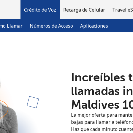
Crédito de Voz
Recarga de Celular
Travel e
mo Llamar
Números de Acceso
Aplicaciones
¡Bienvenido!
Increíbles 
¿Ya tienes una cuenta?
Inicia sesión →
llamadas i
Regístrate con
Maldives ⁦1
La mejor oferta para manten
bajas para llamar a teléfono
Haz que cada minuto cuente