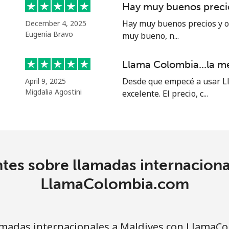
Hay muy buenos precio
⁦39.5¢⁩
12 min por ⁦$5⁩
Hay muy buenos precios y of
December 4, 2025
Eugenia Bravo
muy bueno, n...
⁦58.5¢⁩
8 min por ⁦$5⁩
Llama Colombia...la m
Desde que empecé a usar Ll
April 9, 2025
Migdalia Agostini
excelente. El precio, c...
⁦10.5¢⁩
47 min por ⁦$5⁩
⁦32.9¢⁩
15 min por ⁦$5⁩
tes sobre llamadas internaciona
⁦32.9¢⁩
15 min por ⁦$5⁩
LlamaColombia.com
madas internacionales a Maldives con LlamaC