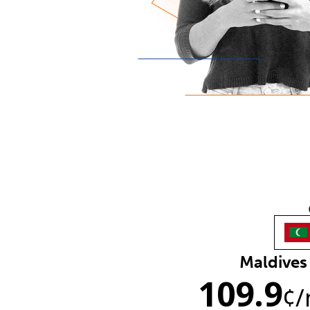
Maldives
109.9
¢
/