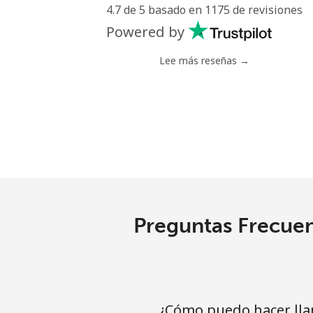
4.7 de 5 basado en 1175 de revisiones
Línea fija
Powered by
Celular
Lee más reseñas →
Mariana Islands
All country
Marshall Islands
Línea fija
Preguntas Frecuen
Celular
Martinique
¿Cómo puedo hacer lla