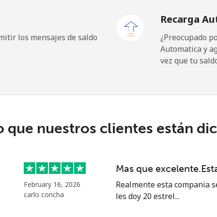
Recarga Au
⁦1.5¢⁩
333 min por ⁦$5⁩
itir los mensajes de saldo
¿Preocupado por
Automatica y a
vez que tu sald
⁦109.9¢⁩
4 min por ⁦$5⁩
⁦108.9¢⁩
4 min por ⁦$5⁩
o que nuestros clientes están di
⁦53.9¢⁩
9 min por ⁦$5⁩
Mas que excelente.Es
⁦53.9¢⁩
9 min por ⁦$5⁩
Realmente esta compania se
February 16, 2026
carlo concha
les doy 20 estrel...