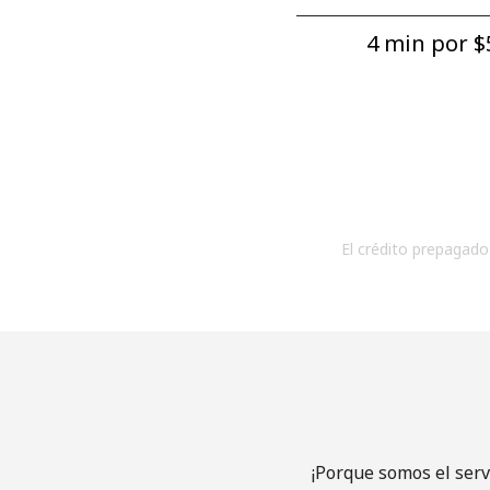
4 min por ⁦$5
El crédito prepagado 
¡Porque somos el serv