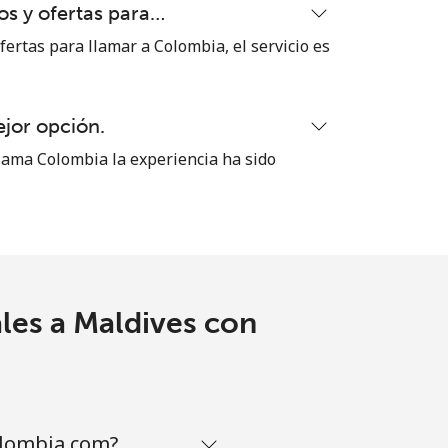
s y ofertas para…
-
ertas para llamar a Colombia, el servicio es
⁦8¢⁩
ejor opción.
ama Colombia la experiencia ha sido
-
-
les a Maldives con
-
olombia.com?