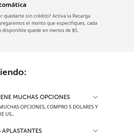
tomática
-
 quedarte sin crédito? Activa la Recarga
gregaremos el monto que especifiques, cada
o disponible quede en menos de ⁦$5⁩.
-
-
ciendo:
-
IENE MUCHAS OPCIONES
⁦17¢⁩
MUCHAS OPCIONES, COMPRO 5 DOLARES Y
 US...
te APLASTANTES