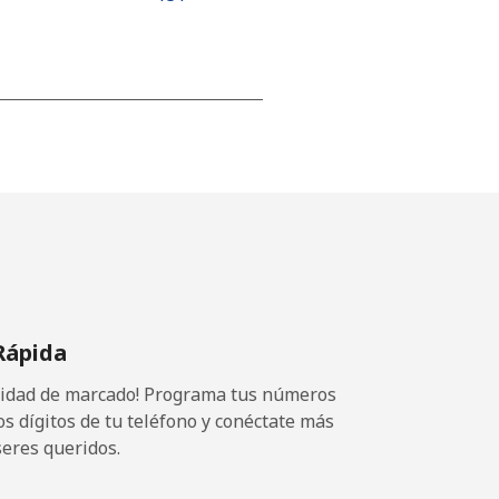
-
-
-
Rápida
-
ocidad de marcado! Programa tus números
os dígitos de tu teléfono y conéctate más
seres queridos.
-