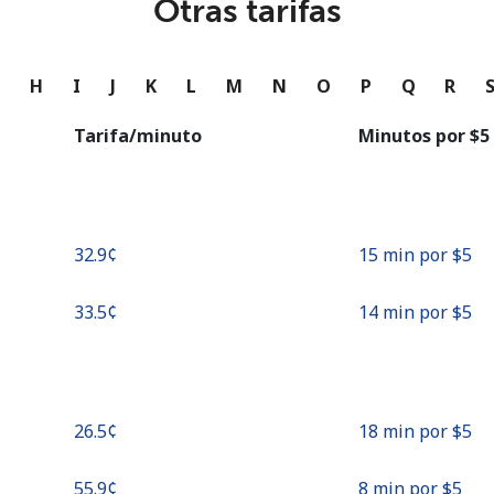
Otras tarifas
o
Continuar con
G
H
I
J
K
L
M
N
O
P
Q
R
Tarifa/minuto
Minutos por ⁦$5⁩
⁦32.9¢⁩
15 min por ⁦$5⁩
⁦33.5¢⁩
14 min por ⁦$5⁩
⁦26.5¢⁩
18 min por ⁦$5⁩
⁦55.9¢⁩
8 min por ⁦$5⁩