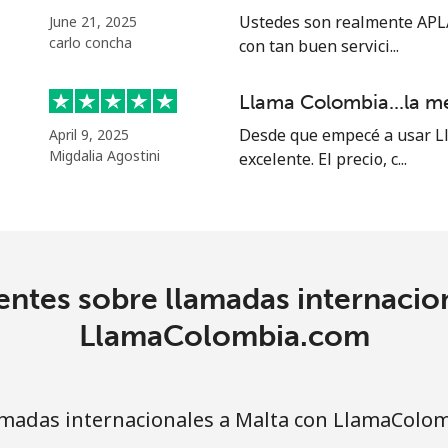
⁦39.5¢⁩
12 min por ⁦$5⁩
Ustedes son realmente APLA
June 21, 2025
carlo concha
con tan buen servici...
⁦58.5¢⁩
8 min por ⁦$5⁩
Llama Colombia...la m
Desde que empecé a usar Ll
April 9, 2025
Migdalia Agostini
excelente. El precio, c...
⁦10.5¢⁩
47 min por ⁦$5⁩
⁦32.9¢⁩
15 min por ⁦$5⁩
ntes sobre llamadas internacio
⁦32.9¢⁩
15 min por ⁦$5⁩
LlamaColombia.com
madas internacionales a Malta con LlamaColo
⁦6.9¢⁩
72 min por ⁦$5⁩