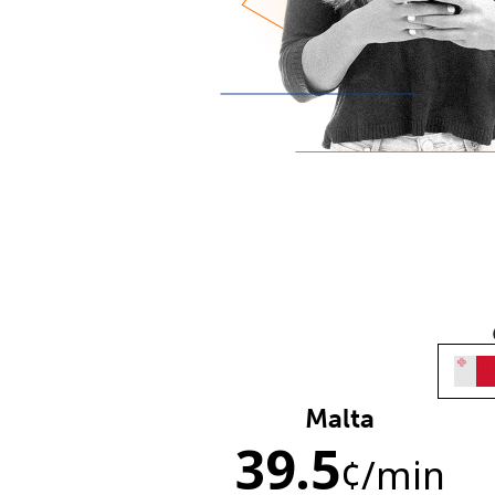
Malta
39.5
¢
/min