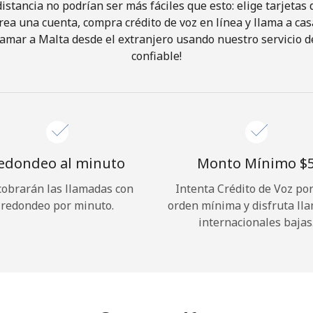
istancia no podrían ser más fáciles que esto: elige tarjeta
rea una cuenta, compra crédito de voz en línea y llama a cas
¡Hola!
amar a Malta desde el extranjero usando nuestro servicio de
confiable!
Inicia sesión o
REGÍSTRATE →
edondeo al minuto
Monto Mínimo ⁦$5
cobrarán las llamadas con
Intenta Crédito de Voz po
redondeo por minuto.
orden mínima y disfruta ll
¿Olvidaste tu contraseña? →
internacionales bajas
Iniciar Sesión