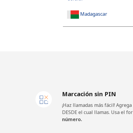
Madagascar
Línea fija
Celular
Malawi
Línea fija
Marcación sin PIN
Celular
¡Haz llamadas más fácil! Agrega
Malaysia
DESDE el cual llamas. Usa el fo
número.
Línea fija