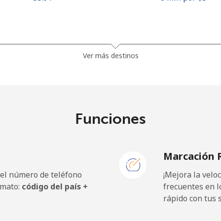
⁦81.9¢⁩
6 min por ⁦$5⁩
Ver más destinos
⁦88.5¢⁩
5 min por ⁦$5⁩
Funciones
⁦57.9¢⁩
8 min por ⁦$5⁩
Marcación 
⁦57.9¢⁩
8 min por ⁦$5⁩
 el número de teléfono
¡Mejora la vel
rmato:
código del país +
frecuentes en l
rápido con tus 
⁦1.5¢⁩
333 min por ⁦$5⁩