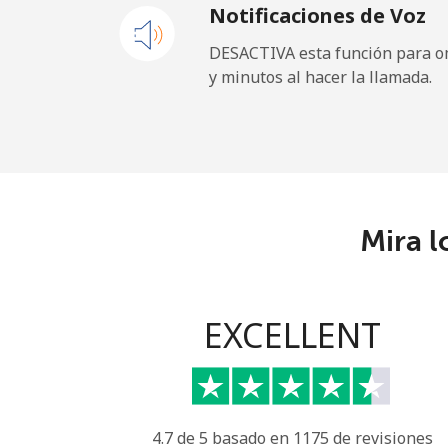
Notificaciones de Voz
Celular
DESACTIVA esta función para om
y minutos al hacer la llamada.
Maldives
Línea fija
Celular
Mira l
Mali
Línea fija
EXCELLENT
Celular
Malta
4.7 de 5 basado en 1175 de revisiones