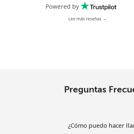
Línea fija
Powered by
Celular
Lee más reseñas →
Mariana Islands
All country
Marshall Islands
Línea fija
Preguntas Frecue
Celular
Martinique
¿Cómo puedo hacer lla
Línea fija