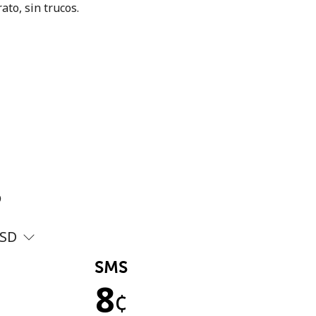
ato, sin trucos.
?
SD
SMS
8
¢