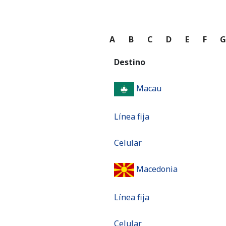
A
B
C
D
E
F
Destino
Macau
Línea fija
Celular
Macedonia
Línea fija
Celular