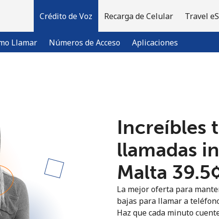
Crédito de Voz
Recarga de Celular
Travel e
mo Llamar
Números de Acceso
Aplicaciones
¡Bienvenido!
Increíbles 
¿Ya tienes una cuenta?
Inicia sesión →
llamadas i
Regístrate con
Malta ⁦39.5
La mejor oferta para manten
bajas para llamar a teléfono
Haz que cada minuto cuente