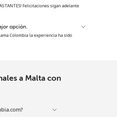
-
STANTES! Felicitaciones sigan adelante
⁦8¢⁩
ejor opción.
ama Colombia la experiencia ha sido
-
-
nales a Malta con
-
mbia.com?
-