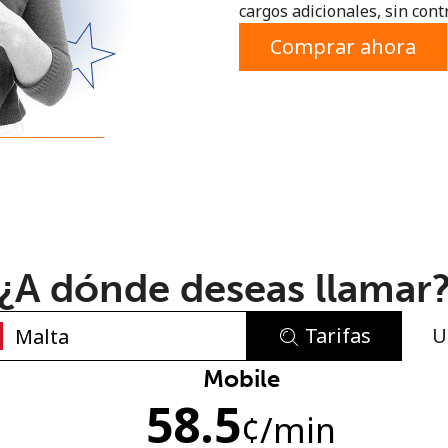
cargos adicionales, sin contr
o
Comprar ahora
¿A dónde deseas llamar
Tarifas
U
No se ha creado una contraseña
Mobile
58.5
Mínimo 8 caracteres
¢
/min
Una letra mayúscula y una minúscula