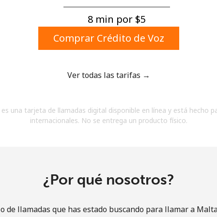
Un número
Un caracter especial
8 min por ⁦$5⁩
Comprar Crédito de Voz
Ver todas las tarifas →
Mantente en contacto para recibir nuestras mejores
es una tarjeta de llamadas digital disponible en línea y está hecho p
ofertas.
internacionales. No se entrega un producto físico.
Al abrir una cuenta en este sitio web, estoy de
acuerdo con estos
Términos y condiciones.
Únete
¿Por qué nosotros?
io de llamadas que has estado buscando para llamar a Malta 