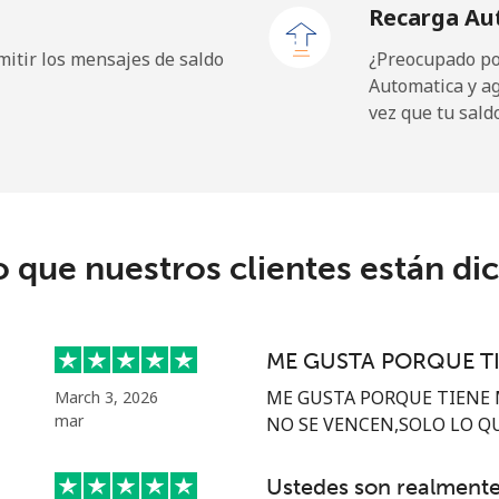
Recarga Au
⁦1.5¢⁩
333 min por ⁦$5⁩
itir los mensajes de saldo
¿Preocupado por
Automatica y a
vez que tu sald
⁦109.9¢⁩
4 min por ⁦$5⁩
⁦108.9¢⁩
4 min por ⁦$5⁩
o que nuestros clientes están di
⁦53.9¢⁩
9 min por ⁦$5⁩
ME GUSTA PORQUE T
⁦53.9¢⁩
9 min por ⁦$5⁩
ME GUSTA PORQUE TIENE 
March 3, 2026
mar
NO SE VENCEN,SOLO LO QUE
Ustedes son realmen