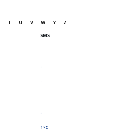
S
T
U
V
W
Y
Z
SMS
-
-
-
⁦13¢⁩