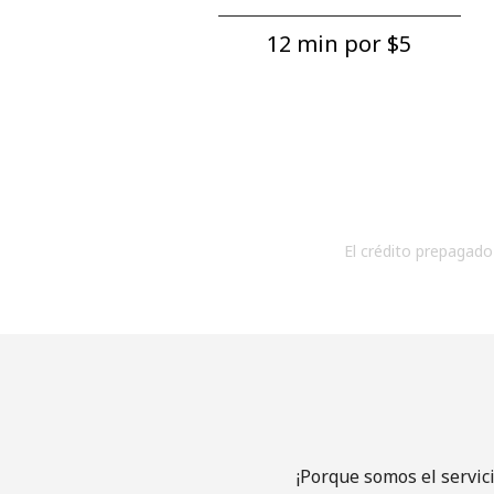
12 min por ⁦$5⁩
El crédito prepagado 
¡Porque somos el servic