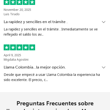
Celular
⁦58.5¢⁩
8 min por
⁦8¢⁩
⁦$5⁩
November 20, 2025
Luis Tirado
Mariana Islands
La rapidez y sencilles en el trámite .
La rapidez y sencilles en el trámite . Inmediatamente se ve
reflejado el saldo los av...
All country
⁦10.5¢⁩
47 min por
-
⁦$5⁩
Marshall Islands
April 9, 2025
Migdalia Agostini
Línea fija
⁦32.9¢⁩
15 min por
-
Llama Colombia...la mejor opción.
⁦$5⁩
Desde que empecé a usar Llama Colombia la experiencia ha
sido excelente. El precio, c...
Celular
⁦32.9¢⁩
15 min por
-
⁦$5⁩
Martinique
Preguntas Frecuentes sobre