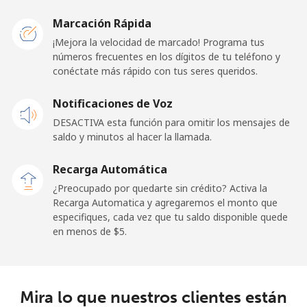
Malawi
Marcación Rápida
Línea fija
⁦57.9¢⁩
8 min por
-
¡Mejora la velocidad de marcado! Programa tus
⁦$5⁩
números frecuentes en los dígitos de tu teléfono y
conéctate más rápido con tus seres queridos.
Celular
⁦57.9¢⁩
8 min por
-
Notificaciones de Voz
⁦$5⁩
DESACTIVA esta función para omitir los mensajes de
saldo y minutos al hacer la llamada.
Malaysia
Recarga Automática
Línea fija
⁦1.5¢⁩
333 min por
-
¿Preocupado por quedarte sin crédito? Activa la
⁦$5⁩
Recarga Automatica y agregaremos el monto que
especifiques, cada vez que tu saldo disponible quede
Celular
⁦1.5¢⁩
333 min por
-
en menos de ⁦$5⁩.
⁦$5⁩
Maldives
Mira lo que nuestros clientes están