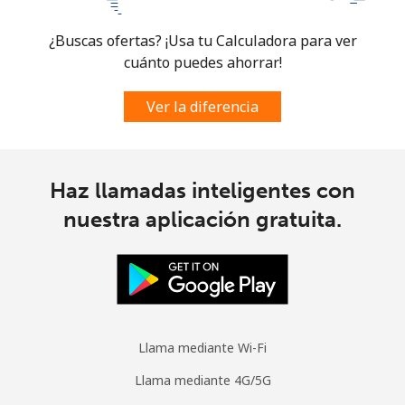
¿Buscas ofertas? ¡Usa tu Calculadora para ver
Micronesia
cuánto puedes ahorrar!
All country
⁦70.9¢⁩
7 min por
-
Ver la diferencia
⁦$5⁩
Moldova
Haz llamadas inteligentes con
Línea fija
⁦38.9¢⁩
12 min por
-
nuestra aplicación gratuita.
⁦$5⁩
Celular
⁦39.9¢⁩
12 min por
⁦32¢⁩
⁦$5⁩
Monaco
Llama mediante Wi-Fi
Llama mediante 4G/5G
Línea fija
⁦42.5¢⁩
11 min por
-
⁦$5⁩