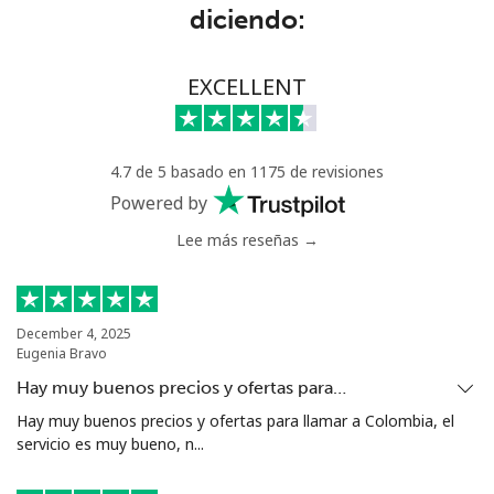
Línea fija
⁦109.9¢⁩
4 min por
-
diciendo:
⁦$5⁩
Celular
⁦108.9¢⁩
4 min por
-
EXCELLENT
⁦$5⁩
Mali
4.7 de 5 basado en 1175 de revisiones
Powered by
Línea fija
⁦53.9¢⁩
9 min por
-
Lee más reseñas →
⁦$5⁩
Celular
⁦53.9¢⁩
9 min por
⁦17¢⁩
⁦$5⁩
December 4, 2025
Eugenia Bravo
Malta
Hay muy buenos precios y ofertas para…
Hay muy buenos precios y ofertas para llamar a Colombia, el
Línea fija
⁦39.5¢⁩
12 min por
-
servicio es muy bueno, n...
⁦$5⁩