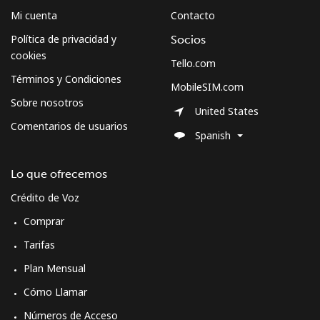
⁦$5⁩
Mi cuenta
Contacto
Política de privacidad y
Socios
Montserrat
cookies
Tello.com
Términos y Condiciones
All country
⁦36.5¢⁩
13 min por
-
MobileSIM.com
⁦$5⁩
Sobre nosotros
United States
Comentarios de usuarios
Morocco
Spanish
Línea fija
⁦18.5¢⁩
27 min por
-
Lo que ofrecemos
⁦$5⁩
Crédito de Voz
Comprar
Celular
⁦78.5¢⁩
6 min por
-
⁦$5⁩
Tarifas
Plan Mensual
Mozambique
Cómo Llamar
Línea fija
⁦34.9¢⁩
14 min por
-
Números de Acceso