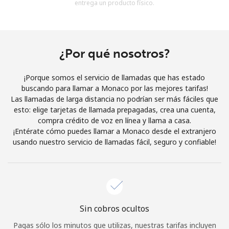
entrega un producto físico.
Al abrir una cuenta en este sitio web, estoy de acuerdo con
estos
Términos y condiciones.
Únete
¿Por qué nosotros?
¡Porque somos el servicio de llamadas que has estado
buscando para llamar a Monaco por las mejores tarifas!
Las llamadas de larga distancia no podrían ser más fáciles que
¡Hola!
esto: elige tarjetas de llamada prepagadas, crea una cuenta,
compra crédito de voz en línea y llama a casa.
¡Entérate cómo puedes llamar a Monaco desde el extranjero
Inicia sesión o
REGÍSTRATE →
usando nuestro servicio de llamadas fácil, seguro y confiable!
Sin cobros ocultos
¿Olvidaste tu contraseña? →
Pagas sólo los minutos que utilizas, nuestras tarifas incluyen