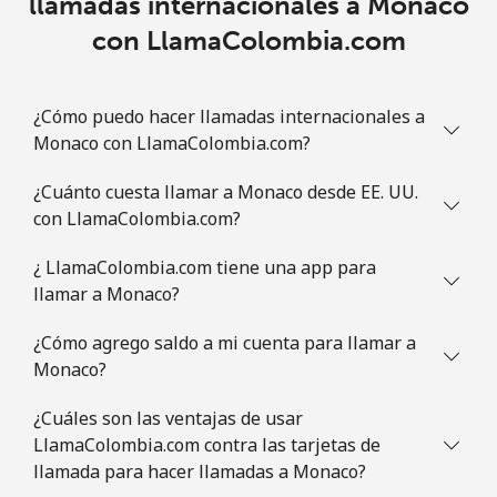
llamadas internacionales a Monaco
Línea fija
⁦6.9¢⁩
72 min por
-
con LlamaColombia.com
⁦$5⁩
Celular
⁦30.9¢⁩
16 min por
-
¿Cómo puedo hacer llamadas internacionales a
⁦$5⁩
Monaco con LlamaColombia.com?
Mauritania
¿Cuánto cuesta llamar a Monaco desde EE. UU.
con LlamaColombia.com?
Línea fija
⁦86.9¢⁩
5 min por
-
⁦$5⁩
¿ LlamaColombia.com tiene una app para
llamar a Monaco?
Celular
⁦89.5¢⁩
5 min por
-
⁦$5⁩
¿Cómo agrego saldo a mi cuenta para llamar a
Monaco?
Mauritius
¿Cuáles son las ventajas de usar
LlamaColombia.com contra las tarjetas de
Línea fija
⁦8.5¢⁩
58 min por
-
llamada para hacer llamadas a Monaco?
⁦$5⁩