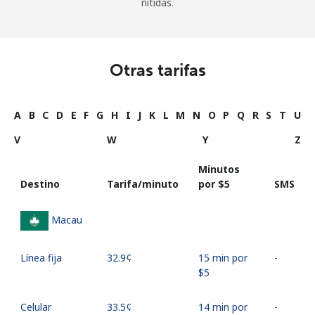
nítidas.
Otras tarifas
A
B
C
D
E
F
G
H
I
J
K
L
M
N
O
P
Q
R
S
T
U
V
W
Y
Z
Minutos
Destino
Tarifa/minuto
por ⁦$5⁩
SMS
Macau
Línea fija
⁦32.9¢⁩
15 min por
-
⁦$5⁩
Celular
⁦33.5¢⁩
14 min por
-