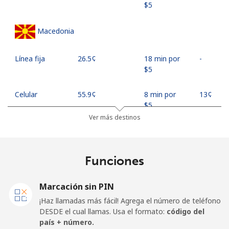
⁦$5⁩
Macedonia
Línea fija
⁦26.5¢⁩
18 min por
-
⁦$5⁩
Celular
⁦55.9¢⁩
8 min por
⁦13¢⁩
⁦$5⁩
Ver más destinos
Madagascar
Funciones
Línea fija
⁦81.9¢⁩
6 min por
-
⁦$5⁩
Marcación sin PIN
Celular
⁦88.5¢⁩
5 min por
-
¡Haz llamadas más fácil! Agrega el número de teléfono
⁦$5⁩
DESDE el cual llamas. Usa el formato:
código del
país + número.