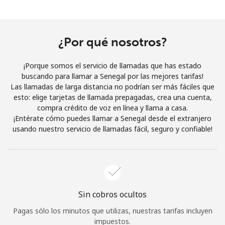
Al abrir una cuenta en este sitio web, estoy de acuerdo con
estos
Términos y condiciones.
¿Por qué nosotros?
Únete
¡Porque somos el servicio de llamadas que has estado
buscando para llamar a Senegal por las mejores tarifas!
Las llamadas de larga distancia no podrían ser más fáciles que
esto: elige tarjetas de llamada prepagadas, crea una cuenta,
¡Hola!
compra crédito de voz en línea y llama a casa.
¡Entérate cómo puedes llamar a Senegal desde el extranjero
usando nuestro servicio de llamadas fácil, seguro y confiable!
Inicia sesión o
REGÍSTRATE →
Sin cobros ocultos
¿Olvidaste tu contraseña? →
Pagas sólo los minutos que utilizas, nuestras tarifas incluyen
impuestos.