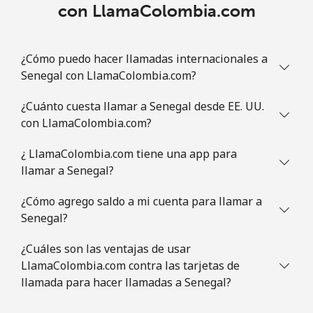
con LlamaColombia.com
Línea fija
⁦1.5¢⁩
333 min por ⁦$5⁩
-
Celular
⁦4.9¢⁩
102 min por ⁦$5⁩
⁦13¢⁩
¿Cómo puedo hacer llamadas internacionales a
Senegal con LlamaColombia.com?
Slovenia
¿Cuánto cuesta llamar a Senegal desde EE. UU.
con LlamaColombia.com?
Línea fija
⁦49.5¢⁩
10 min por ⁦$5⁩
-
¿ LlamaColombia.com tiene una app para
Celular
⁦75.9¢⁩
6 min por ⁦$5⁩
-
llamar a Senegal?
Solomon Islands
¿Cómo agrego saldo a mi cuenta para llamar a
Senegal?
All
⁦238.9¢⁩
2 min por ⁦$5⁩
-
¿Cuáles son las ventajas de usar
country
LlamaColombia.com contra las tarjetas de
llamada para hacer llamadas a Senegal?
Somalia