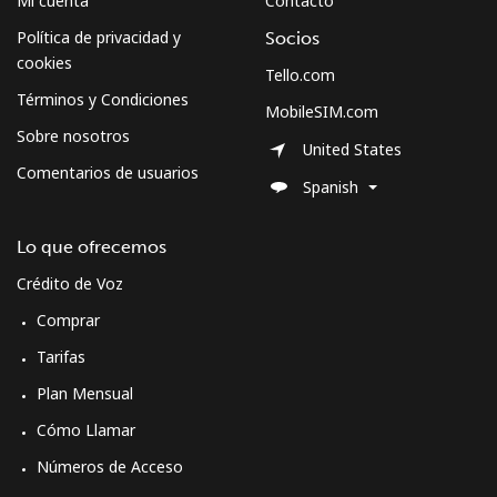
Mi cuenta
Contacto
Celular
⁦62.9¢⁩
7 min por ⁦$5⁩
-
Política de privacidad y
Socios
cookies
Tello.com
Sweden
Términos y Condiciones
MobileSIM.com
Sobre nosotros
United States
Línea fija
⁦2.4¢⁩
208 min por ⁦$5⁩
-
Comentarios de usuarios
Spanish
Celular
⁦8.5¢⁩
58 min por ⁦$5⁩
⁦12¢⁩
Lo que ofrecemos
Switzerland
Crédito de Voz
Comprar
Línea fija
⁦5.9¢⁩
84 min por ⁦$5⁩
-
Tarifas
Celular
⁦23.5¢⁩
21 min por ⁦$5⁩
⁦15¢⁩
Plan Mensual
Cómo Llamar
Syria
Números de Acceso
Línea fija
⁦33.9¢⁩
14 min por ⁦$5⁩
-