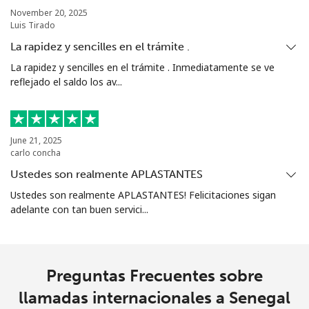
Sierra Leone
November 20, 2025
Luis Tirado
Celular
⁦90.5¢⁩
5 min por ⁦$5⁩
-
La rapidez y sencilles en el trámite .
La rapidez y sencilles en el trámite . Inmediatamente se ve
Singapore
reflejado el saldo los av...
Línea fija
⁦2.4¢⁩
208 min por ⁦$5⁩
-
June 21, 2025
Celular
⁦2.5¢⁩
200 min por ⁦$5⁩
-
carlo concha
Ustedes son realmente APLASTANTES
Sint Maarten
Ustedes son realmente APLASTANTES! Felicitaciones sigan
adelante con tan buen servici...
Línea fija
⁦33.9¢⁩
14 min por ⁦$5⁩
-
Celular
⁦33.9¢⁩
14 min por ⁦$5⁩
-
Preguntas Frecuentes sobre
Slovakia
llamadas internacionales a Senegal