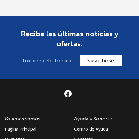
country
St Pierre And Miquelon
Recibe las últimas noticias y
Línea fija
⁦72.9¢⁩
6 min por ⁦$5⁩
-
ofertas:
Celular
⁦78.9¢⁩
6 min por ⁦$5⁩
-
Suscribirse
Sudan
Línea fija
⁦65.5¢⁩
7 min por ⁦$5⁩
-
Celular
⁦60.5¢⁩
8 min por ⁦$5⁩
⁦50¢⁩
Suriname
Quiénes somos
Ayuda y Soporte
Página Principal
Centro de Ayuda
Línea fija
⁦60.5¢⁩
8 min por ⁦$5⁩
-