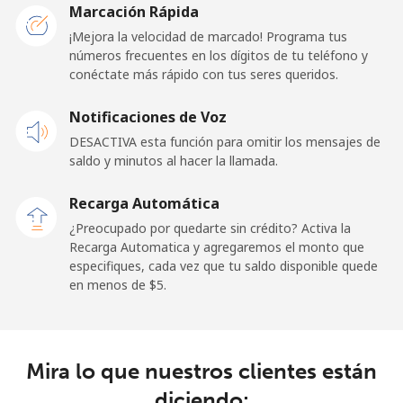
San Marino
Marcación Rápida
¡Mejora la velocidad de marcado! Programa tus
números frecuentes en los dígitos de tu teléfono y
Línea fija
⁦32.9¢⁩
15 min por ⁦$5⁩
-
conéctate más rápido con tus seres queridos.
Celular
⁦31.9¢⁩
15 min por ⁦$5⁩
-
Notificaciones de Voz
DESACTIVA esta función para omitir los mensajes de
Sao Tome And Principe
saldo y minutos al hacer la llamada.
All
⁦313.5¢⁩
1 min por ⁦$5⁩
-
Recarga Automática
country
¿Preocupado por quedarte sin crédito? Activa la
Recarga Automatica y agregaremos el monto que
Saudi Arabia
especifiques, cada vez que tu saldo disponible quede
en menos de ⁦$5⁩.
Línea fija
⁦20.5¢⁩
24 min por ⁦$5⁩
-
Celular
⁦31.5¢⁩
15 min por ⁦$5⁩
-
Mira lo que nuestros clientes están
diciendo:
Senegal