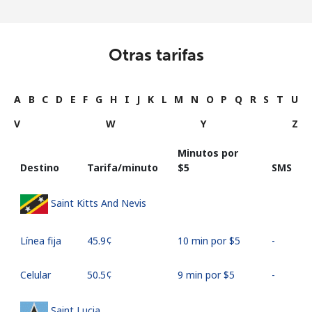
Otras tarifas
A
B
C
D
E
F
G
H
I
J
K
L
M
N
O
P
Q
R
S
T
U
V
W
Y
Z
Minutos por
Destino
Tarifa/minuto
⁦$5⁩
SMS
Saint Kitts And Nevis
Línea fija
⁦45.9¢⁩
10 min por ⁦$5⁩
-
Celular
⁦50.5¢⁩
9 min por ⁦$5⁩
-
Saint Lucia