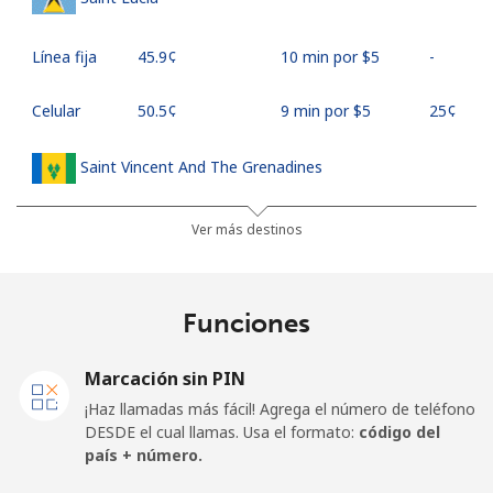
Línea fija
⁦45.9¢⁩
10 min por ⁦$5⁩
-
Celular
⁦50.5¢⁩
9 min por ⁦$5⁩
⁦25¢⁩
Saint Vincent And The Grenadines
Línea fija
⁦41.5¢⁩
12 min por ⁦$5⁩
-
Ver más destinos
Celular
⁦45.9¢⁩
10 min por ⁦$5⁩
-
Funciones
Samoa
Marcación sin PIN
Línea fija
⁦185.9¢⁩
2 min por ⁦$5⁩
-
¡Haz llamadas más fácil! Agrega el número de teléfono
DESDE el cual llamas. Usa el formato:
código del
Celular
⁦195.5¢⁩
2 min por ⁦$5⁩
⁦36¢⁩
país + número.