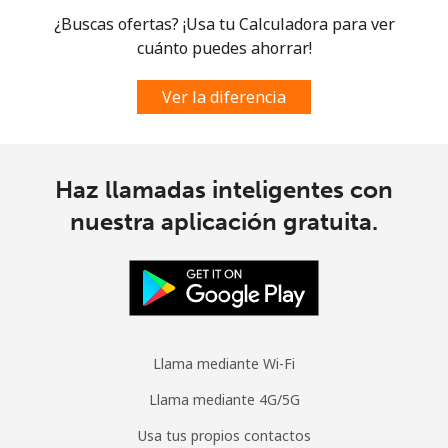
¿Buscas ofertas? ¡Usa tu Calculadora para ver
Celular
⁦102.5¢⁩
4 min por ⁦$5⁩
-
cuánto puedes ahorrar!
Spain
Ver la diferencia
Línea fija
⁦1.5¢⁩
333 min por ⁦$5⁩
-
Celular
⁦1.7¢⁩
294 min por ⁦$5⁩
⁦10¢⁩
Haz llamadas inteligentes con
nuestra aplicación gratuita.
Sri Lanka
Línea fija
⁦38.9¢⁩
12 min por ⁦$5⁩
-
Celular
⁦33.5¢⁩
14 min por ⁦$5⁩
-
Llama mediante Wi-Fi
St Helena
Llama mediante 4G/5G
Usa tus propios contactos
All
⁦412.9¢⁩
1 min por ⁦$5⁩
-