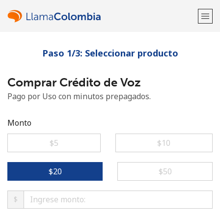
Paso 1/3: Seleccionar producto
¡Bienvenido!
Comprar Crédito de Voz
¿Ya tienes una cuenta?
Inicia sesión →
Pago por Uso con minutos prepagados.
Regístrate con
Monto
⁦$5⁩
⁦$10⁩
o
⁦$20⁩
⁦$50⁩
$