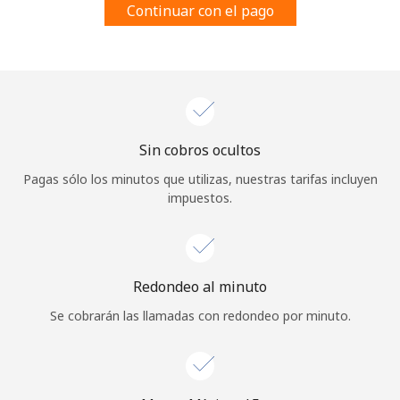
Continuar con el pago
Al abrir una cuenta en este sitio web, estoy de acuerdo con
estos
Términos y condiciones.
Únete
Sin cobros ocultos
¡Hola!
Pagas sólo los minutos que utilizas, nuestras tarifas incluyen
impuestos.
Inicia sesión o
REGÍSTRATE →
Redondeo al minuto
Se cobrarán las llamadas con redondeo por minuto.
¿Olvidaste tu contraseña? →