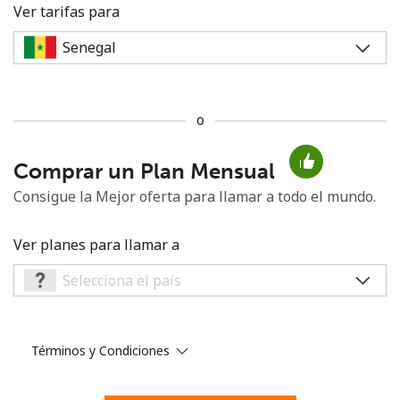
Ver tarifas para
o
No se ha creado una contraseña
Comprar un Plan Mensual
Mínimo 8 caracteres
Una letra mayúscula y una minúscula
Consigue la Mejor oferta para llamar a todo el mundo.
Un número
Un caracter especial
Ver planes para llamar a
Términos y Condiciones
Mantente en contacto para recibir nuestras mejores
ofertas.