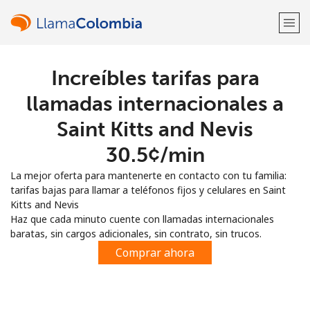
Increíbles tarifas para
¡Bienvenido!
llamadas internacionales a
¿Ya tienes una cuenta?
Inicia sesión →
Saint Kitts and Nevis
⁦30.5¢⁩/min
Regístrate con
La mejor oferta para mantenerte en contacto con tu familia:
tarifas bajas para llamar a teléfonos fijos y celulares en Saint
Kitts and Nevis
Haz que cada minuto cuente con llamadas internacionales
baratas, sin cargos adicionales, sin contrato, sin trucos.
o
Comprar ahora