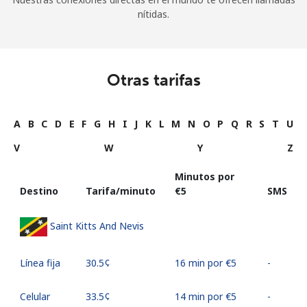
nítidas.
Otras tarifas
A
B
C
D
E
F
G
H
I
J
K
L
M
N
O
P
Q
R
S
T
U
V
W
Y
Z
Minutos por
Destino
Tarifa/minuto
⁦€5⁩
SMS
Saint Kitts And Nevis
Línea fija
⁦30.5¢⁩
16 min por ⁦€5⁩
-
Celular
⁦33.5¢⁩
14 min por ⁦€5⁩
-