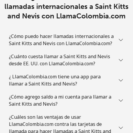
Slovakia
llamadas internacionales a Saint Kitts
and Nevis con LlamaColombia.com
Línea fija
⁦1.5¢⁩
333 min por ⁦€5⁩
-
Celular
⁦3.5¢⁩
142 min por ⁦€5⁩
⁦8¢⁩
¿Cómo puedo hacer llamadas internacionales a
Saint Kitts and Nevis con LlamaColombia.com?
Slovenia
¿Cuánto cuesta llamar a Saint Kitts and Nevis
desde EE. UU. con LlamaColombia.com?
Línea fija
⁦32.9¢⁩
15 min por ⁦€5⁩
-
¿ LlamaColombia.com tiene una app para
Celular
⁦50.5¢⁩
9 min por ⁦€5⁩
-
llamar a Saint Kitts and Nevis?
Solomon Islands
¿Cómo agrego saldo a mi cuenta para llamar a
Saint Kitts and Nevis?
All
⁦148.5¢⁩
3 min por ⁦€5⁩
-
¿Cuáles son las ventajas de usar
country
LlamaColombia.com contra las tarjetas de
llamada para hacer llamadas a Saint Kitts and