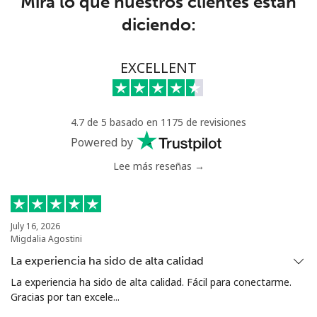
Mira lo que nuestros clientes están
diciendo:
Senegal
Línea fija
⁦42.5¢⁩
11 min por ⁦€5⁩
-
EXCELLENT
Celular
⁦36.9¢⁩
13 min por ⁦€5⁩
⁦24¢⁩
4.7 de 5 basado en 1175 de revisiones
Serbia
Powered by
Lee más reseñas →
Línea fija
⁦21.9¢⁩
22 min por ⁦€5⁩
-
Celular
⁦53.5¢⁩
9 min por ⁦€5⁩
-
July 16, 2026
Migdalia Agostini
Seychelles
La experiencia ha sido de alta calidad
Línea fija
⁦80.9¢⁩
6 min por ⁦€5⁩
-
La experiencia ha sido de alta calidad. Fácil para conectarme.
Gracias por tan excele...
Celular
⁦78.9¢⁩
6 min por ⁦€5⁩
-