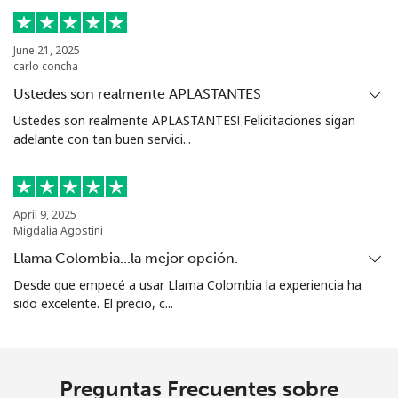
Sierra Leone
June 21, 2025
carlo concha
Celular
⁦55.9¢⁩
8 min por ⁦€5⁩
-
Ustedes son realmente APLASTANTES
Ustedes son realmente APLASTANTES! Felicitaciones sigan
Singapore
adelante con tan buen servici...
Línea fija
⁦1.8¢⁩
277 min por ⁦€5⁩
-
April 9, 2025
Celular
⁦1.8¢⁩
277 min por ⁦€5⁩
-
Migdalia Agostini
Llama Colombia...la mejor opción.
Sint Maarten
Desde que empecé a usar Llama Colombia la experiencia ha
sido excelente. El precio, c...
Línea fija
⁦22.5¢⁩
22 min por ⁦€5⁩
-
Celular
⁦22.5¢⁩
22 min por ⁦€5⁩
-
Preguntas Frecuentes sobre