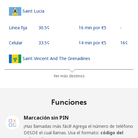
Saint Lucia
Línea fija
⁦30.5¢⁩
16 min por ⁦€5⁩
-
Celular
⁦33.5¢⁩
14 min por ⁦€5⁩
⁦16¢⁩
Saint Vincent And The Grenadines
Línea fija
⁦27.5¢⁩
18 min por ⁦€5⁩
-
Ver más destinos
Celular
⁦30.5¢⁩
16 min por ⁦€5⁩
-
Funciones
Samoa
Marcación sin PIN
Línea fija
⁦115.5¢⁩
4 min por ⁦€5⁩
-
¡Haz llamadas más fácil! Agrega el número de teléfono
DESDE el cual llamas. Usa el formato:
código del
Celular
⁦121.5¢⁩
4 min por ⁦€5⁩
⁦23¢⁩