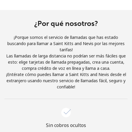
Al abrir una cuenta en este sitio web, estoy de acuerdo con
estos
Términos y condiciones.
¿Por qué nosotros?
Únete
¡Porque somos el servicio de llamadas que has estado
buscando para llamar a Saint Kitts and Nevis por las mejores
tarifas!
Las llamadas de larga distancia no podrían ser más fáciles que
¡Hola!
esto: elige tarjetas de llamada prepagadas, crea una cuenta,
compra crédito de voz en línea y llama a casa.
¡Entérate cómo puedes llamar a Saint Kitts and Nevis desde el
Inicia sesión o
REGÍSTRATE →
extranjero usando nuestro servicio de llamadas fácil, seguro y
confiable!
¿Olvidaste tu contraseña? →
Sin cobros ocultos