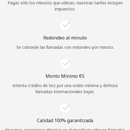
Pagas sólo los minutos que utilizas, nuestras tarifas incluyen
Iniciar Sesión
impuestos.
o
Redondeo al minuto
Continuar con
Se cobrarán las llamadas con redondeo por minuto.
Monto Mínimo ⁦€5⁩
Intenta Crédito de Voz por una orden mínima y disfruta
llamadas internacionales bajas.
Calidad 100% garantizada
Nuestras conexiones directas en el mundo te ofrecen llamadas