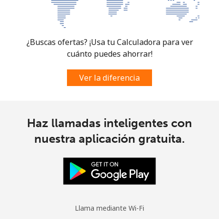
South Sudan
Celular
⁦63.9¢⁩
7 min por ⁦€5⁩
-
¿Buscas ofertas? ¡Usa tu Calculadora para ver
cuánto puedes ahorrar!
Spain
Ver la diferencia
Línea fija
⁦1.5¢⁩
333 min por ⁦€5⁩
-
Celular
⁦1.5¢⁩
333 min por ⁦€5⁩
⁦7¢⁩
Haz llamadas inteligentes con
Sri Lanka
nuestra aplicación gratuita.
Línea fija
⁦27.5¢⁩
18 min por ⁦€5⁩
-
Celular
⁦22.5¢⁩
22 min por ⁦€5⁩
-
Llama mediante Wi-Fi
St Helena