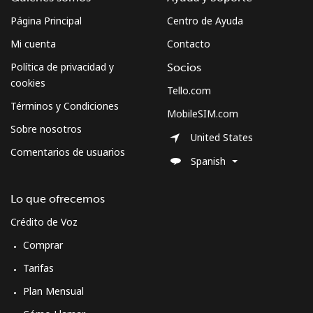
Línea fija
⁦39.9¢⁩
12 min por ⁦€5⁩
-
Página Principal
Centro de Ayuda
Mi cuenta
Contacto
Celular
⁦41.9¢⁩
11 min por ⁦€5⁩
-
Política de privacidad y
Socios
cookies
Sweden
Tello.com
Términos y Condiciones
MobileSIM.com
Línea fija
⁦1.8¢⁩
277 min por ⁦€5⁩
-
Sobre nosotros
United States
Comentarios de usuarios
Celular
⁦5.5¢⁩
90 min por ⁦€5⁩
⁦7¢⁩
Spanish
Switzerland
Lo que ofrecemos
Crédito de Voz
Línea fija
⁦4.5¢⁩
111 min por ⁦€5⁩
-
Comprar
Celular
⁦15.5¢⁩
32 min por ⁦€5⁩
⁦10¢⁩
Tarifas
Plan Mensual
Syria