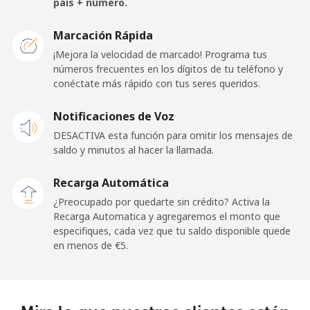
país + número.
San Marino
Marcación Rápida
¡Mejora la velocidad de marcado! Programa tus
números frecuentes en los dígitos de tu teléfono y
Línea fija
⁦21.9¢⁩
22 min por ⁦€5⁩
-
conéctate más rápido con tus seres queridos.
Celular
⁦20.9¢⁩
23 min por ⁦€5⁩
-
Notificaciones de Voz
DESACTIVA esta función para omitir los mensajes de
Sao Tome And Principe
saldo y minutos al hacer la llamada.
All
⁦194.5¢⁩
2 min por ⁦€5⁩
-
Recarga Automática
country
¿Preocupado por quedarte sin crédito? Activa la
Recarga Automatica y agregaremos el monto que
Saudi Arabia
especifiques, cada vez que tu saldo disponible quede
en menos de ⁦€5⁩.
Línea fija
⁦13.9¢⁩
35 min por ⁦€5⁩
-
Celular
⁦20.9¢⁩
23 min por ⁦€5⁩
-