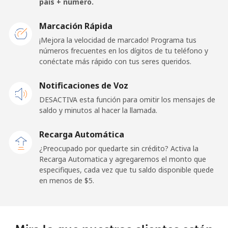
país + número.
San Marino
Marcación Rápida
¡Mejora la velocidad de marcado! Programa tus
números frecuentes en los dígitos de tu teléfono y
Línea fija
⁦33.9c⁩
14 min por ⁦$5⁩
-
conéctate más rápido con tus seres queridos.
Celular
⁦32.5c⁩
15 min por ⁦$5⁩
-
Notificaciones de Voz
DESACTIVA esta función para omitir los mensajes de
Sao Tome And Principe
saldo y minutos al hacer la llamada.
All
⁦319.5c⁩
1 min por ⁦$5⁩
-
Recarga Automática
country
¿Preocupado por quedarte sin crédito? Activa la
Recarga Automatica y agregaremos el monto que
Saudi Arabia
especifiques, cada vez que tu saldo disponible quede
en menos de ⁦$5⁩.
Línea fija
⁦20.9c⁩
23 min por ⁦$5⁩
-
Celular
⁦31.9c⁩
15 min por ⁦$5⁩
-