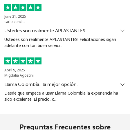
Sierra Leone
June 21, 2025
carlo concha
Celular
⁦91.9c⁩
5 min por ⁦$5⁩
-
Ustedes son realmente APLASTANTES
Ustedes son realmente APLASTANTES! Felicitaciones sigan
Singapore
adelante con tan buen servici...
Línea fija
⁦2.4c⁩
208 min por ⁦$5⁩
-
April 9, 2025
Celular
⁦2.5c⁩
200 min por ⁦$5⁩
-
Migdalia Agostini
Llama Colombia...la mejor opción.
Sint Maarten
Desde que empecé a usar Llama Colombia la experiencia ha
sido excelente. El precio, c...
Línea fija
⁦34.5c⁩
14 min por ⁦$5⁩
-
Celular
⁦32.9c⁩
15 min por ⁦$5⁩
-
Preguntas Frecuentes sobre