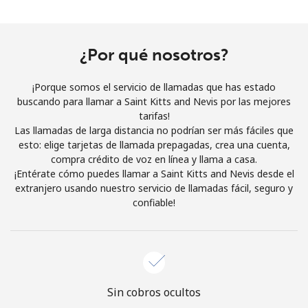
Al abrir una cuenta en este sitio web, estoy de acuerdo con
estos
Términos y condiciones.
¿Por qué nosotros?
Únete
¡Porque somos el servicio de llamadas que has estado
buscando para llamar a Saint Kitts and Nevis por las mejores
tarifas!
Las llamadas de larga distancia no podrían ser más fáciles que
¡Hola!
esto: elige tarjetas de llamada prepagadas, crea una cuenta,
compra crédito de voz en línea y llama a casa.
¡Entérate cómo puedes llamar a Saint Kitts and Nevis desde el
Inicia sesión o
REGÍSTRATE →
extranjero usando nuestro servicio de llamadas fácil, seguro y
confiable!
¿Olvidaste tu contraseña? →
Sin cobros ocultos