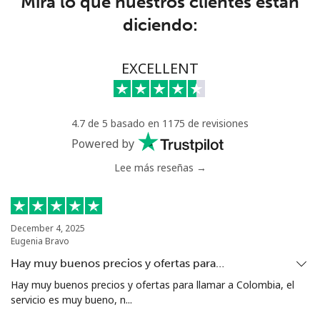
Mira lo que nuestros clientes están
diciendo:
Senegal
Línea fija
⁦65.5c⁩
7 min por ⁦$5⁩
-
EXCELLENT
Celular
⁦56.5c⁩
8 min por ⁦$5⁩
⁦42c⁩
4.7 de 5 basado en 1175 de revisiones
Serbia
Powered by
Lee más reseñas →
Línea fija
⁦33.9c⁩
14 min por ⁦$5⁩
-
Celular
⁦82.5c⁩
6 min por ⁦$5⁩
-
December 4, 2025
Eugenia Bravo
Seychelles
Hay muy buenos precios y ofertas para…
Línea fija
⁦132.9c⁩
3 min por ⁦$5⁩
-
Hay muy buenos precios y ofertas para llamar a Colombia, el
servicio es muy bueno, n...
Celular
⁦129.5c⁩
3 min por ⁦$5⁩
-