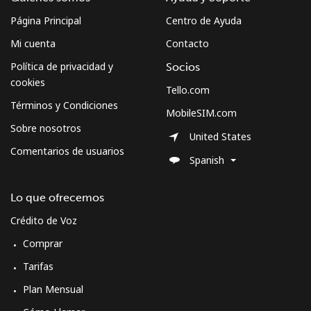
Línea fija
⁦61.5c⁩
8 min por ⁦$5⁩
-
Página Principal
Centro de Ayuda
Mi cuenta
Contacto
Celular
⁦63.9c⁩
7 min por ⁦$5⁩
-
Política de privacidad y
Socios
cookies
Sweden
Tello.com
Términos y Condiciones
MobileSIM.com
Línea fija
⁦2.5c⁩
200 min por ⁦$5⁩
-
Sobre nosotros
United States
Comentarios de usuarios
Celular
⁦8.5c⁩
58 min por ⁦$5⁩
⁦13c⁩
Spanish
Switzerland
Lo que ofrecemos
Crédito de Voz
Línea fija
⁦5.9c⁩
84 min por ⁦$5⁩
-
Comprar
Celular
⁦23.5c⁩
21 min por ⁦$5⁩
⁦17c⁩
Tarifas
Plan Mensual
Syria