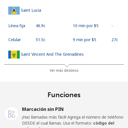
Saint Lucia
Línea fija
⁦46.9c⁩
10 min por ⁦$5⁩
-
Celular
⁦51.5c⁩
9 min por ⁦$5⁩
⁦27c⁩
Saint Vincent And The Grenadines
Línea fija
⁦42.5c⁩
11 min por ⁦$5⁩
-
Ver más destinos
Celular
⁦46.9c⁩
10 min por ⁦$5⁩
-
Funciones
Samoa
Marcación sin PIN
Línea fija
⁦189.5c⁩
2 min por ⁦$5⁩
-
¡Haz llamadas más fácil! Agrega el número de teléfono
DESDE el cual llamas. Usa el formato:
código del
Celular
⁦199.5c⁩
2 min por ⁦$5⁩
⁦39c⁩