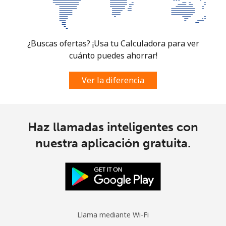
South Sudan
Celular
⁦104.5c⁩
4 min por ⁦$5⁩
-
¿Buscas ofertas? ¡Usa tu Calculadora para ver
cuánto puedes ahorrar!
Spain
Ver la diferencia
Línea fija
⁦1.5c⁩
333 min por ⁦$5⁩
-
Celular
⁦1.7c⁩
294 min por ⁦$5⁩
⁦11c⁩
Haz llamadas inteligentes con
Sri Lanka
nuestra aplicación gratuita.
Línea fija
⁦39.9c⁩
12 min por ⁦$5⁩
-
Celular
⁦33.9c⁩
14 min por ⁦$5⁩
-
Llama mediante Wi-Fi
St Helena