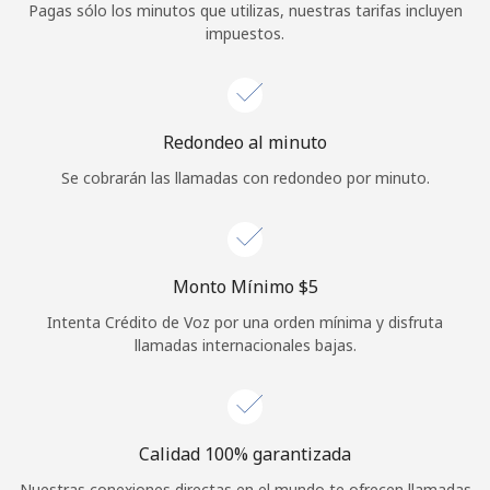
Pagas sólo los minutos que utilizas, nuestras tarifas incluyen
Iniciar Sesión
impuestos.
o
Redondeo al minuto
Continuar con
Se cobrarán las llamadas con redondeo por minuto.
Monto Mínimo ⁦$5⁩
Intenta Crédito de Voz por una orden mínima y disfruta
llamadas internacionales bajas.
Calidad 100% garantizada
Nuestras conexiones directas en el mundo te ofrecen llamadas