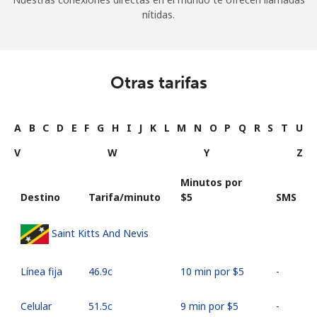
nítidas.
Otras tarifas
A
B
C
D
E
F
G
H
I
J
K
L
M
N
O
P
Q
R
S
T
U
V
W
Y
Z
Minutos por
Destino
Tarifa/minuto
⁦$5⁩
SMS
Saint Kitts And Nevis
Línea fija
⁦46.9c⁩
10 min por ⁦$5⁩
-
Celular
⁦51.5c⁩
9 min por ⁦$5⁩
-