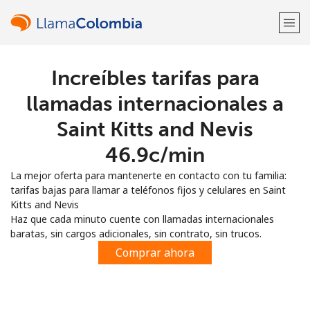
Increíbles tarifas para
¡Bienvenido!
llamadas internacionales a
¿Ya tienes una cuenta?
Inicia sesión →
Saint Kitts and Nevis
⁦46.9c⁩/min
Regístrate con
La mejor oferta para mantenerte en contacto con tu familia:
tarifas bajas para llamar a teléfonos fijos y celulares en Saint
Kitts and Nevis
Haz que cada minuto cuente con llamadas internacionales
baratas, sin cargos adicionales, sin contrato, sin trucos.
o
Comprar ahora