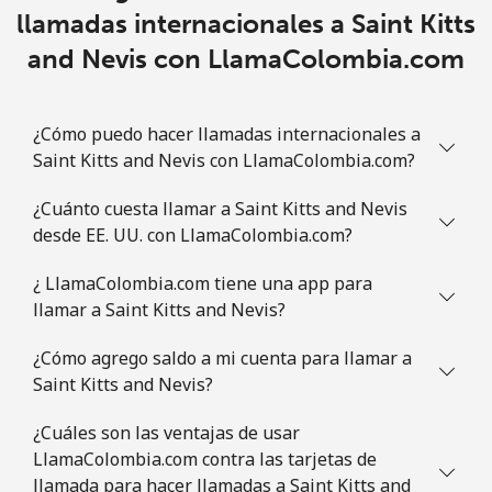
Slovakia
llamadas internacionales a Saint Kitts
and Nevis con LlamaColombia.com
Línea fija
⁦1.5c⁩
333 min por ⁦$5⁩
-
Celular
⁦4.9c⁩
102 min por ⁦$5⁩
⁦14c⁩
¿Cómo puedo hacer llamadas internacionales a
Saint Kitts and Nevis con LlamaColombia.com?
Slovenia
¿Cuánto cuesta llamar a Saint Kitts and Nevis
desde EE. UU. con LlamaColombia.com?
Línea fija
⁦50.5c⁩
9 min por ⁦$5⁩
-
¿ LlamaColombia.com tiene una app para
Celular
⁦77.5c⁩
6 min por ⁦$5⁩
-
llamar a Saint Kitts and Nevis?
Solomon Islands
¿Cómo agrego saldo a mi cuenta para llamar a
Saint Kitts and Nevis?
All
⁦243.5c⁩
2 min por ⁦$5⁩
-
¿Cuáles son las ventajas de usar
country
LlamaColombia.com contra las tarjetas de
llamada para hacer llamadas a Saint Kitts and