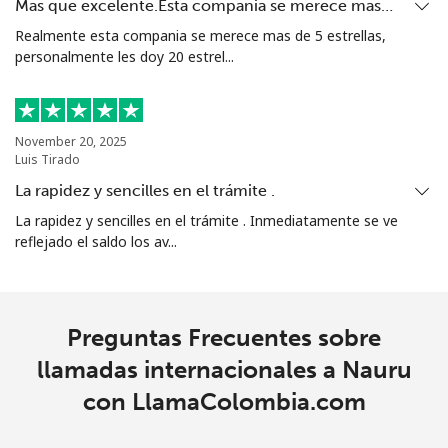
Mas que excelente.Esta compania se merece mas…
Realmente esta compania se merece mas de 5 estrellas,
North Korea
personalmente les doy 20 estrel...
All
⁦73.9¢⁩
6 min por ⁦$5⁩
-
country
November 20, 2025
Luis Tirado
Norway
La rapidez y sencilles en el trámite .
La rapidez y sencilles en el trámite . Inmediatamente se ve
Línea fija
⁦1.5¢⁩
333 min por ⁦$5⁩
-
reflejado el saldo los av...
Celular
⁦1.6¢⁩
312 min por ⁦$5⁩
⁦8¢⁩
Preguntas Frecuentes sobre
llamadas internacionales a Nauru
con LlamaColombia.com