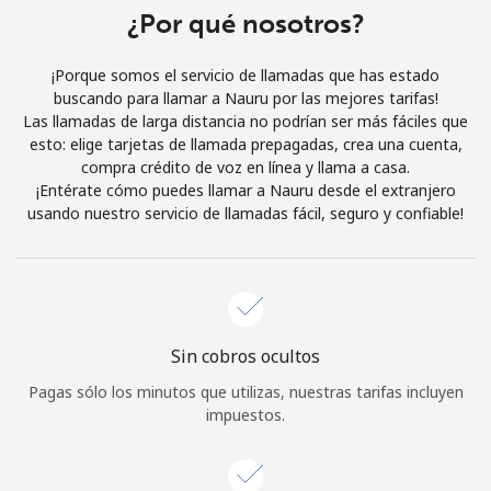
Al abrir una cuenta en este sitio web, estoy de acuerdo con
¿Por qué nosotros?
estos
Términos y condiciones.
¡Porque somos el servicio de llamadas que has estado
buscando para llamar a Nauru por las mejores tarifas!
Únete
Las llamadas de larga distancia no podrían ser más fáciles que
esto: elige tarjetas de llamada prepagadas, crea una cuenta,
compra crédito de voz en línea y llama a casa.
¡Entérate cómo puedes llamar a Nauru desde el extranjero
usando nuestro servicio de llamadas fácil, seguro y confiable!
¡Hola!
Inicia sesión o
REGÍSTRATE →
Sin cobros ocultos
Pagas sólo los minutos que utilizas, nuestras tarifas incluyen
impuestos.
¿Olvidaste tu contraseña? →