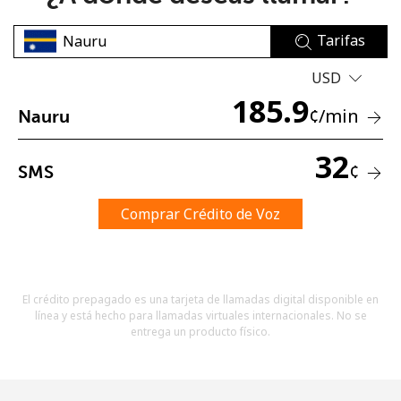
Tarifas
USD
185.9
¢
/min
Nauru
No se ha creado una contraseña
32
¢
SMS
Mínimo 8 caracteres
Una letra mayúscula y una minúscula
Un número
Comprar Crédito de Voz
Un caracter especial
El crédito prepagado es una tarjeta de llamadas digital disponible en
línea y está hecho para llamadas virtuales internacionales. No se
entrega un producto físico.
Mantente en contacto para recibir nuestras mejores
ofertas.