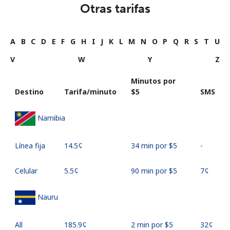
Otras tarifas
A
B
C
D
E
F
G
H
I
J
K
L
M
N
O
P
Q
R
S
T
U
V
W
Y
Z
Minutos por
Destino
Tarifa/minuto
⁦$5⁩
SMS
Namibia
Línea fija
⁦14.5¢⁩
34 min por ⁦$5⁩
-
Celular
⁦5.5¢⁩
90 min por ⁦$5⁩
⁦7¢⁩
Nauru
All
⁦185.9¢⁩
2 min por ⁦$5⁩
⁦32¢⁩