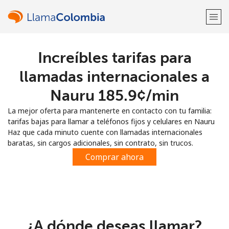
Increíbles tarifas para
¡Bienvenido!
llamadas internacionales a
¿Ya tienes una cuenta?
Inicia sesión →
Nauru ⁦185.9¢⁩/min
La mejor oferta para mantenerte en contacto con tu familia:
Regístrate con
tarifas bajas para llamar a teléfonos fijos y celulares en Nauru
Haz que cada minuto cuente con llamadas internacionales
baratas, sin cargos adicionales, sin contrato, sin trucos.
Comprar ahora
o
¿A dónde deseas llamar?