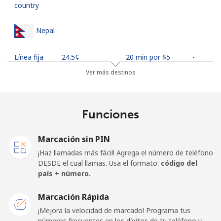
country
Nepal
Línea fija
⁦24.5¢⁩
20 min por ⁦$5⁩
-
Ver más destinos
Celular
⁦26.9¢⁩
18 min por ⁦$5⁩
-
Netherlands
Funciones
Línea fija
⁦1.5¢⁩
333 min por ⁦$5⁩
-
Marcación sin PIN
¡Haz llamadas más fácil! Agrega el número de teléfono
Celular
⁦22.5¢⁩
22 min por ⁦$5⁩
⁦13¢⁩
DESDE el cual llamas. Usa el formato:
código del
país + número.
New Caledonia
Marcación Rápida
Línea fija
⁦45.5¢⁩
10 min por ⁦$5⁩
-
¡Mejora la velocidad de marcado! Programa tus
números frecuentes en los dígitos de tu teléfono y