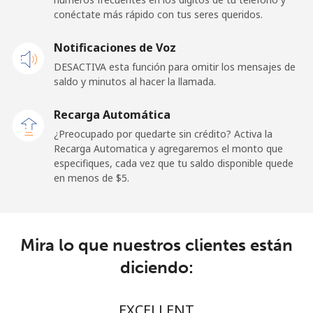
conéctate más rápido con tus seres queridos.
Celular
⁦48.9¢⁩
10 min por ⁦$5⁩
⁦11¢⁩
Notificaciones de Voz
New Zealand
DESACTIVA esta función para omitir los mensajes de
saldo y minutos al hacer la llamada.
Línea fija
⁦2.6¢⁩
192 min por ⁦$5⁩
-
Recarga Automática
Celular
⁦6.9¢⁩
72 min por ⁦$5⁩
⁦12¢⁩
¿Preocupado por quedarte sin crédito? Activa la
Recarga Automatica y agregaremos el monto que
Nicaragua
especifiques, cada vez que tu saldo disponible quede
en menos de ⁦$5⁩.
Línea fija
⁦19.5¢⁩
25 min por ⁦$5⁩
-
Celular
⁦33.9¢⁩
14 min por ⁦$5⁩
⁦27¢⁩
Mira lo que nuestros clientes están
diciendo:
Niger
Línea fija
⁦53.9¢⁩
9 min por ⁦$5⁩
-
EXCELLENT