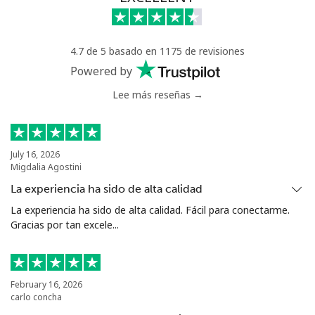
Celular
⁦47.9¢⁩
10 min por ⁦$5⁩
⁦32¢⁩
4.7 de 5 basado en 1175 de revisiones
Nigeria
Powered by
Lee más reseñas →
Línea fija
⁦21.5¢⁩
23 min por ⁦$5⁩
-
Celular
⁦16.5¢⁩
30 min por ⁦$5⁩
⁦35¢⁩
July 16, 2026
Migdalia Agostini
Niue
La experiencia ha sido de alta calidad
All
⁦205.9¢⁩
2 min por ⁦$5⁩
-
La experiencia ha sido de alta calidad. Fácil para conectarme.
country
Gracias por tan excele...
Norfolk Island
February 16, 2026
carlo concha
All
⁦200.9¢⁩
2 min por ⁦$5⁩
-
country