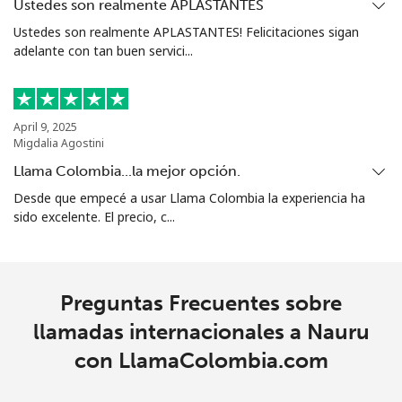
Ustedes son realmente APLASTANTES
Ustedes son realmente APLASTANTES! Felicitaciones sigan
North Korea
adelante con tan buen servici...
All
⁦107.5¢⁩
4 min por ⁦$5⁩
-
country
April 9, 2025
Migdalia Agostini
Norway
Llama Colombia...la mejor opción.
Desde que empecé a usar Llama Colombia la experiencia ha
Línea fija
⁦1.5¢⁩
333 min por ⁦$5⁩
-
sido excelente. El precio, c...
Celular
⁦2¢⁩
250 min por ⁦$5⁩
⁦12¢⁩
Preguntas Frecuentes sobre
llamadas internacionales a Nauru
con LlamaColombia.com