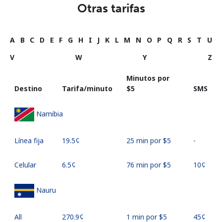
Otras tarifas
A
B
C
D
E
F
G
H
I
J
K
L
M
N
O
P
Q
R
S
T
U
V
W
Y
Z
Minutos por
Destino
Tarifa/minuto
⁦$5⁩
SMS
Namibia
Línea fija
⁦19.5¢⁩
25 min por ⁦$5⁩
-
Celular
⁦6.5¢⁩
76 min por ⁦$5⁩
⁦10¢⁩
Nauru
All
⁦270.9¢⁩
1 min por ⁦$5⁩
⁦45¢⁩