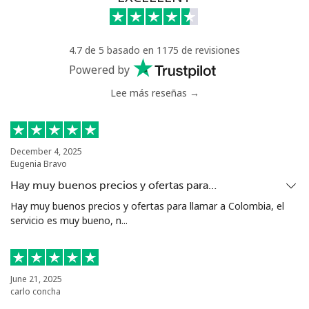
Celular
⁦65.5¢⁩
7 min por ⁦$5⁩
⁦45¢⁩
4.7 de 5 basado en 1175 de revisiones
Nigeria
Powered by
Lee más reseñas →
Línea fija
⁦29.5¢⁩
16 min por ⁦$5⁩
-
Celular
⁦22.5¢⁩
22 min por ⁦$5⁩
⁦50¢⁩
December 4, 2025
Eugenia Bravo
Niue
Hay muy buenos precios y ofertas para…
All
⁦299.9¢⁩
1 min por ⁦$5⁩
-
Hay muy buenos precios y ofertas para llamar a Colombia, el
country
servicio es muy bueno, n...
Norfolk Island
June 21, 2025
carlo concha
All
⁦292.9¢⁩
1 min por ⁦$5⁩
-
country