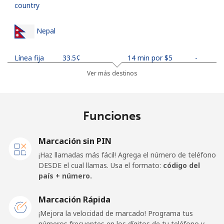
country
Nepal
Línea fija
⁦33.5¢⁩
14 min por ⁦$5⁩
-
Ver más destinos
Celular
⁦34.9¢⁩
14 min por ⁦$5⁩
-
Netherlands
Funciones
Línea fija
⁦1.9¢⁩
263 min por ⁦$5⁩
-
Marcación sin PIN
¡Haz llamadas más fácil! Agrega el número de teléfono
Celular
⁦30.5¢⁩
16 min por ⁦$5⁩
⁦19¢⁩
DESDE el cual llamas. Usa el formato:
código del
país + número.
New Caledonia
Marcación Rápida
Línea fija
⁦61.9¢⁩
8 min por ⁦$5⁩
-
¡Mejora la velocidad de marcado! Programa tus
números frecuentes en los dígitos de tu teléfono y