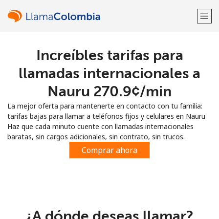
Increíbles tarifas para
¡Bienvenido!
llamadas internacionales a
¿Ya tienes una cuenta?
Inicia sesión →
Nauru ⁦270.9¢⁩/min
La mejor oferta para mantenerte en contacto con tu familia:
Regístrate con
tarifas bajas para llamar a teléfonos fijos y celulares en Nauru
Haz que cada minuto cuente con llamadas internacionales
baratas, sin cargos adicionales, sin contrato, sin trucos.
Comprar ahora
o
¿A dónde deseas llamar?