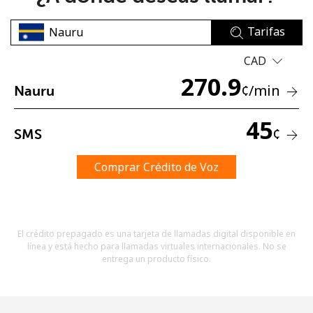
Tarifas
CAD
270.9
¢
/min
Nauru
No se ha creado una contraseña
45
¢
SMS
Mínimo 8 caracteres
Una letra mayúscula y una minúscula
Un número
Comprar Crédito de Voz
Un caracter especial
El crédito prepagado es una tarjeta de llamadas digital disponible en
línea y está hecho para llamadas virtuales internacionales. No se
entrega un producto físico.
Mantente en contacto para recibir nuestras mejores
ofertas.