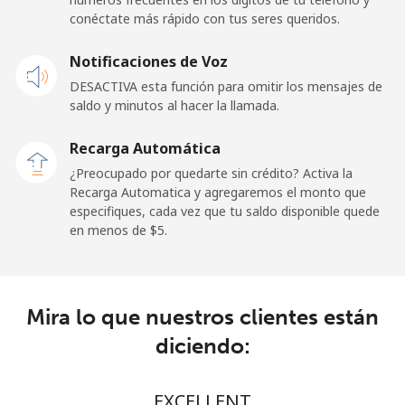
conéctate más rápido con tus seres queridos.
Celular
⁦66.9¢⁩
7 min por ⁦$5⁩
⁦15¢⁩
Notificaciones de Voz
New Zealand
DESACTIVA esta función para omitir los mensajes de
saldo y minutos al hacer la llamada.
Línea fija
⁦3.5¢⁩
142 min por ⁦$5⁩
-
Recarga Automática
Celular
⁦9.9¢⁩
50 min por ⁦$5⁩
⁦18¢⁩
¿Preocupado por quedarte sin crédito? Activa la
Recarga Automatica y agregaremos el monto que
Nicaragua
especifiques, cada vez que tu saldo disponible quede
en menos de ⁦$5⁩.
Línea fija
⁦26.5¢⁩
18 min por ⁦$5⁩
-
Celular
⁦48.9¢⁩
10 min por ⁦$5⁩
⁦39¢⁩
Mira lo que nuestros clientes están
diciendo:
Niger
Línea fija
⁦73.9¢⁩
6 min por ⁦$5⁩
-
EXCELLENT