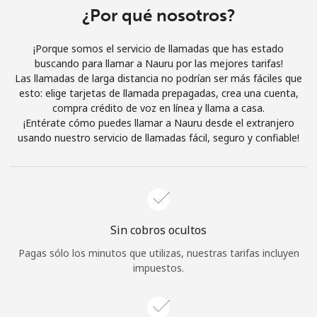
Al abrir una cuenta en este sitio web, estoy de acuerdo con
¿Por qué nosotros?
estos
Términos y condiciones.
¡Porque somos el servicio de llamadas que has estado
buscando para llamar a Nauru por las mejores tarifas!
Únete
Las llamadas de larga distancia no podrían ser más fáciles que
esto: elige tarjetas de llamada prepagadas, crea una cuenta,
compra crédito de voz en línea y llama a casa.
¡Entérate cómo puedes llamar a Nauru desde el extranjero
usando nuestro servicio de llamadas fácil, seguro y confiable!
¡Hola!
Inicia sesión o
REGÍSTRATE →
Sin cobros ocultos
Pagas sólo los minutos que utilizas, nuestras tarifas incluyen
impuestos.
¿Olvidaste tu contraseña? →