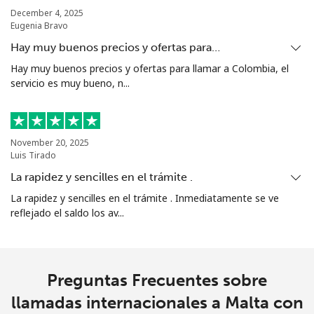
⁦$5⁩
December 4, 2025
Eugenia Bravo
Mariana Islands
Hay muy buenos precios y ofertas para…
Hay muy buenos precios y ofertas para llamar a Colombia, el
servicio es muy bueno, n...
All country
⁦14.9c⁩
33 min por
-
⁦$5⁩
Marshall Islands
November 20, 2025
Luis Tirado
Línea fija
⁦48.5c⁩
10 min por
-
La rapidez y sencilles en el trámite .
⁦$5⁩
La rapidez y sencilles en el trámite . Inmediatamente se ve
reflejado el saldo los av...
Celular
⁦48.5c⁩
10 min por
-
⁦$5⁩
Martinique
Preguntas Frecuentes sobre
llamadas internacionales a Malta con
Línea fija
⁦9.5c⁩
52 min por
-