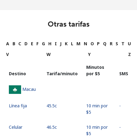
Otras tarifas
A
B
C
D
E
F
G
H
I
J
K
L
M
N
O
P
Q
R
S
T
U
V
W
Y
Z
Minutos
Destino
Tarifa/minuto
por ⁦$5⁩
SMS
Macau
Línea fija
⁦45.5c⁩
10 min por
-
⁦$5⁩
Celular
⁦46.5c⁩
10 min por
-
⁦$5⁩