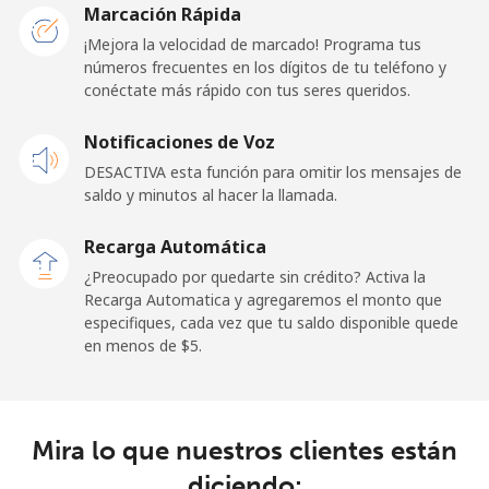
Marcación Rápida
Línea fija
⁦85.9c⁩
5 min por
-
¡Mejora la velocidad de marcado! Programa tus
⁦$5⁩
números frecuentes en los dígitos de tu teléfono y
conéctate más rápido con tus seres queridos.
Celular
⁦85.9c⁩
5 min por
-
Notificaciones de Voz
⁦$5⁩
DESACTIVA esta función para omitir los mensajes de
saldo y minutos al hacer la llamada.
Malaysia
Recarga Automática
Línea fija
⁦1.9c⁩
263 min por
-
¿Preocupado por quedarte sin crédito? Activa la
⁦$5⁩
Recarga Automatica y agregaremos el monto que
especifiques, cada vez que tu saldo disponible quede
Celular
⁦1.9c⁩
263 min por
-
en menos de ⁦$5⁩.
⁦$5⁩
Maldives
Mira lo que nuestros clientes están
Línea fija
⁦163.5c⁩
3 min por
-
diciendo: