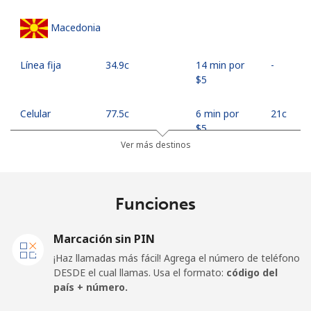
Macedonia
Línea fija
⁦34.9c⁩
14 min por
-
⁦$5⁩
Celular
⁦77.5c⁩
6 min por
⁦21c⁩
⁦$5⁩
Ver más destinos
Madagascar
Funciones
Línea fija
⁦121.5c⁩
4 min por
-
⁦$5⁩
Marcación sin PIN
Celular
⁦130.9c⁩
3 min por
-
¡Haz llamadas más fácil! Agrega el número de teléfono
⁦$5⁩
DESDE el cual llamas. Usa el formato:
código del
país + número.
Malawi