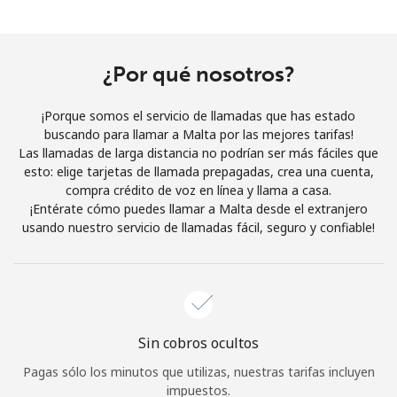
Al abrir una cuenta en este sitio web, estoy de acuerdo con
estos
Términos y condiciones.
¿Por qué nosotros?
Únete
¡Porque somos el servicio de llamadas que has estado
buscando para llamar a Malta por las mejores tarifas!
Las llamadas de larga distancia no podrían ser más fáciles que
esto: elige tarjetas de llamada prepagadas, crea una cuenta,
¡Hola!
compra crédito de voz en línea y llama a casa.
¡Entérate cómo puedes llamar a Malta desde el extranjero
usando nuestro servicio de llamadas fácil, seguro y confiable!
Inicia sesión o
REGÍSTRATE →
Sin cobros ocultos
¿Olvidaste tu contraseña? →
Pagas sólo los minutos que utilizas, nuestras tarifas incluyen
impuestos.