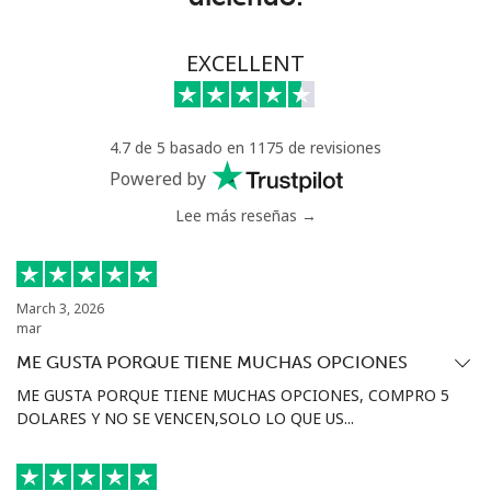
⁦$5⁩
Celular
⁦161.9c⁩
3 min por
-
EXCELLENT
⁦$5⁩
Mali
4.7 de 5 basado en 1175 de revisiones
Powered by
Línea fija
⁦74.9c⁩
6 min por
-
Lee más reseñas →
⁦$5⁩
Celular
⁦80.5c⁩
6 min por
⁦27c⁩
⁦$5⁩
March 3, 2026
mar
Malta
ME GUSTA PORQUE TIENE MUCHAS OPCIONES
ME GUSTA PORQUE TIENE MUCHAS OPCIONES, COMPRO 5
Línea fija
⁦54.5c⁩
9 min por
-
DOLARES Y NO SE VENCEN,SOLO LO QUE US...
⁦$5⁩
Celular
⁦86.9c⁩
5 min por
⁦13c⁩