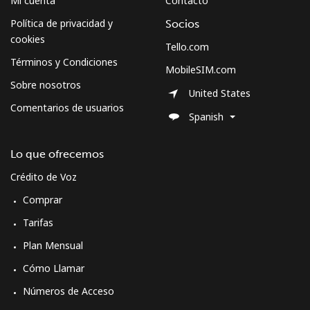
Mi cuenta
Contacto
Política de privacidad y
Socios
Montserrat
cookies
Tello.com
Términos y Condiciones
All country
⁦54.5c⁩
9 min por
-
MobileSIM.com
⁦$5⁩
Sobre nosotros
United States
Comentarios de usuarios
Morocco
Spanish
Línea fija
⁦25.5c⁩
19 min por
-
Lo que ofrecemos
⁦$5⁩
Crédito de Voz
Comprar
Celular
⁦116.5c⁩
4 min por
-
⁦$5⁩
Tarifas
Plan Mensual
Mozambique
Cómo Llamar
Línea fija
⁦51.9c⁩
9 min por
-
Números de Acceso
⁦$5⁩