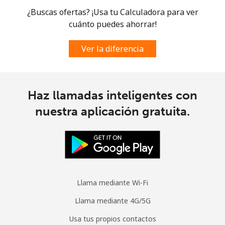
¿Buscas ofertas? ¡Usa tu Calculadora para ver
Micronesia
cuánto puedes ahorrar!
All country
⁦105.5c⁩
4 min por
-
Ver la diferencia
⁦$5⁩
Moldova
Haz llamadas inteligentes con
Línea fija
⁦53.9c⁩
9 min por
-
nuestra aplicación gratuita.
⁦$5⁩
Celular
⁦54.9c⁩
9 min por
⁦49c⁩
⁦$5⁩
Monaco
Llama mediante Wi-Fi
Llama mediante 4G/5G
Línea fija
⁦58.9c⁩
8 min por
-
⁦$5⁩
Usa tus propios contactos