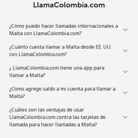
LlamaColombia.com
⁦$5⁩
Celular
⁦43.5c⁩
11 min por
-
¿Cómo puedo hacer llamadas internacionales a
⁦$5⁩
Malta con LlamaColombia.com?
Mauritania
¿Cuánto cuesta llamar a Malta desde EE. UU.
con LlamaColombia.com?
Línea fija
⁦128.9c⁩
3 min por
-
⁦$5⁩
¿ LlamaColombia.com tiene una app para
llamar a Malta?
Celular
⁦132.9c⁩
3 min por
-
⁦$5⁩
¿Cómo agrego saldo a mi cuenta para llamar a
Malta?
Mauritius
¿Cuáles son las ventajas de usar
LlamaColombia.com contra las tarjetas de
Línea fija
⁦11.5c⁩
43 min por
-
llamada para hacer llamadas a Malta?
⁦$5⁩