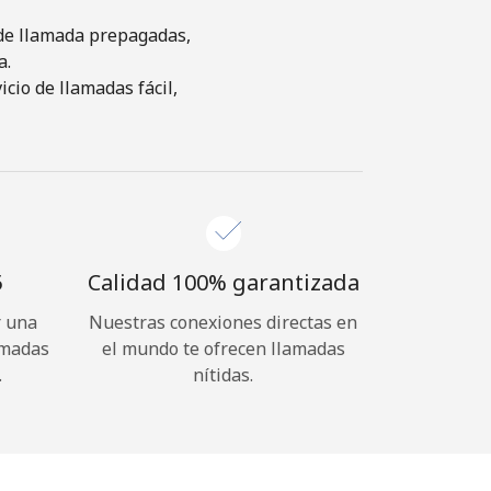
s de llamada prepagadas,
a.
cio de llamadas fácil,
⁩
Calidad 100% garantizada
r una
Nuestras conexiones directas en
amadas
el mundo te ofrecen llamadas
.
nítidas.