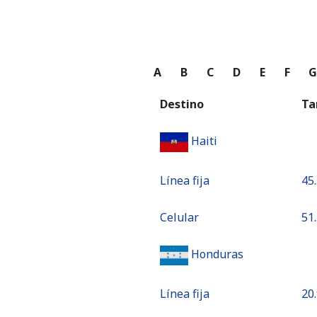
A
B
C
D
E
F
Destino
Ta
Haiti
Línea fija
⁦45
Celular
⁦51
Honduras
Línea fija
⁦20