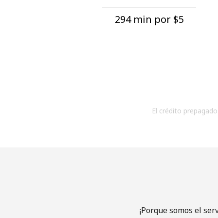
294 min por ⁦$5⁩
El crédito prepagado 
¡Porque somos el ser