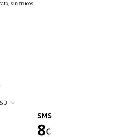
ato, sin trucos.
?
SD
SMS
8
¢