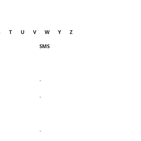
S
T
U
V
W
Y
Z
SMS
-
-
-