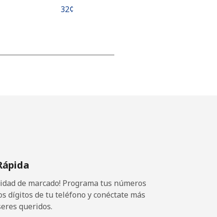
⁦32¢⁩
-
⁦8¢⁩
-
Rápida
⁦8¢⁩
ocidad de marcado! Programa tus números
os dígitos de tu teléfono y conéctate más
seres queridos.