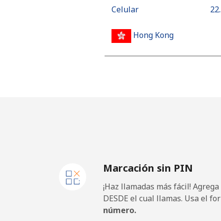
Celular
⁦22
Hong Kong
Línea fija
⁦3.9
Celular
⁦5.9
Hungary
Línea fija
⁦1.7
Marcación sin PIN
Celular
⁦2¢⁩
¡Haz llamadas más fácil! Agrega
DESDE el cual llamas. Usa el fo
número.