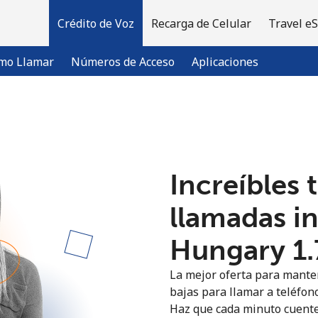
Crédito de Voz
Recarga de Celular
Travel e
mo Llamar
Números de Acceso
Aplicaciones
¡Bienvenido!
Increíbles 
¿Ya tienes una cuenta?
Inicia sesión →
llamadas i
Regístrate con
Hungary ⁦1.
La mejor oferta para manten
bajas para llamar a teléfon
Haz que cada minuto cuente