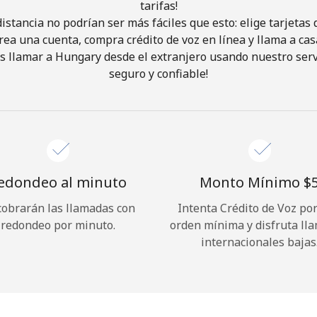
tarifas!
istancia no podrían ser más fáciles que esto: elige tarjeta
¡Hola!
rea una cuenta, compra crédito de voz en línea y llama a cas
 llamar a Hungary desde el extranjero usando nuestro servi
seguro y confiable!
Inicia sesión o
REGÍSTRATE →
edondeo al minuto
Monto Mínimo ⁦$5
cobrarán las llamadas con
Intenta Crédito de Voz po
¿Olvidaste tu contraseña? →
redondeo por minuto.
orden mínima y disfruta ll
internacionales bajas
Iniciar Sesión