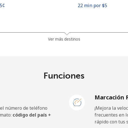
.5¢⁩
22 min por ⁦$5⁩
¢⁩
128 min por ⁦$5⁩
Ver más destinos
¢⁩
84 min por ⁦$5⁩
Funciones
¢⁩
294 min por ⁦$5⁩
Marcación 
250 min por ⁦$5⁩
 el número de teléfono
¡Mejora la vel
rmato:
código del país +
frecuentes en l
rápido con tus 