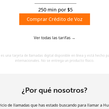
Un número
Un caracter especial
250 min por ⁦$5⁩
Comprar Crédito de Voz
Ver todas las tarifas →
Mantente en contacto para recibir nuestras mejores
es una tarjeta de llamadas digital disponible en línea y está hecho p
ofertas.
internacionales. No se entrega un producto físico.
Al abrir una cuenta en este sitio web, estoy de
acuerdo con estos
Términos y condiciones.
Únete
¿Por qué nosotros?
vicio de llamadas que has estado buscando para llamar a Hu