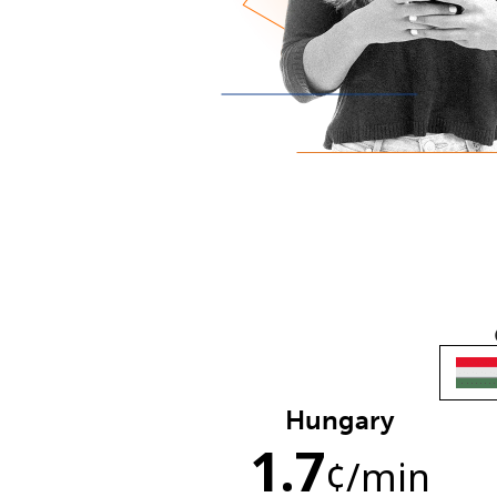
Hungary
1.7
¢
/min