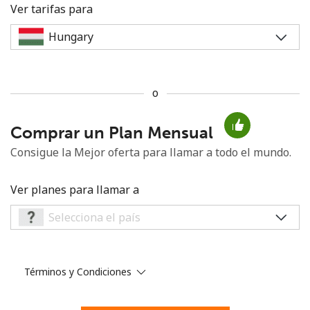
Ver tarifas para
o
No se ha creado una contraseña
Comprar un Plan Mensual
Mínimo 8 caracteres
Una letra mayúscula y una minúscula
Consigue la Mejor oferta para llamar a todo el mundo.
Un número
Un caracter especial
Ver planes para llamar a
Términos y Condiciones
Mantente en contacto para recibir nuestras mejores
ofertas.