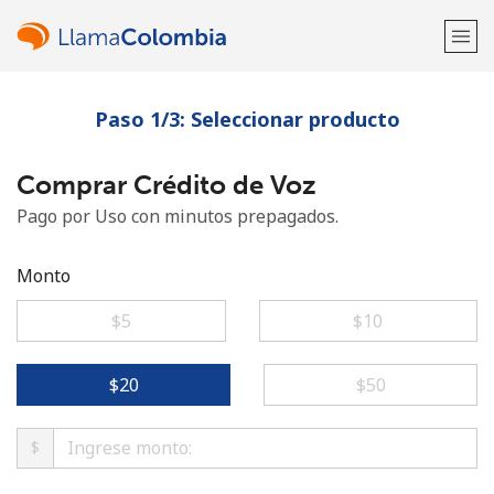
Paso 1/3: Seleccionar producto
¡Bienvenido!
Comprar Crédito de Voz
¿Ya tienes una cuenta?
Inicia sesión →
Pago por Uso con minutos prepagados.
Regístrate con
Monto
⁦$5⁩
⁦$10⁩
o
⁦$20⁩
⁦$50⁩
$