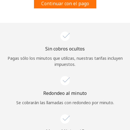
Continuar con el pago
Al abrir una cuenta en este sitio web, estoy de acuerdo con
estos
Términos y condiciones.
Únete
Sin cobros ocultos
¡Hola!
Pagas sólo los minutos que utilizas, nuestras tarifas incluyen
impuestos.
Inicia sesión o
REGÍSTRATE →
Redondeo al minuto
Se cobrarán las llamadas con redondeo por minuto.
¿Olvidaste tu contraseña? →