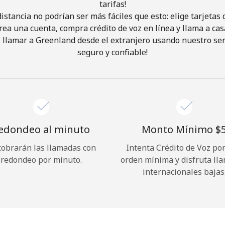
tarifas!
istancia no podrían ser más fáciles que esto: elige tarjeta
¡Hola!
rea una cuenta, compra crédito de voz en línea y llama a cas
llamar a Greenland desde el extranjero usando nuestro serv
seguro y confiable!
Inicia sesión o
REGÍSTRATE →
edondeo al minuto
Monto Mínimo ⁦$5
cobrarán las llamadas con
Intenta Crédito de Voz po
¿Olvidaste tu contraseña? →
redondeo por minuto.
orden mínima y disfruta ll
internacionales bajas
Iniciar Sesión