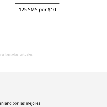
125 SMS por ⁦$10⁩
ara llamadas virtuales
enland por las mejores