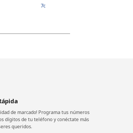
⁦7c⁩
-
⁦25c⁩
-
Rápida
⁦17c⁩
ocidad de marcado! Programa tus números
os dígitos de tu teléfono y conéctate más
seres queridos.
-