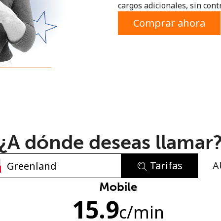
cargos adicionales, sin contr
o
Comprar ahora
¿A dónde deseas llamar
Tarifas
A
No se ha creado una contraseña
Mobile
15.9
Mínimo 8 caracteres
c
/min
Una letra mayúscula y una minúscula