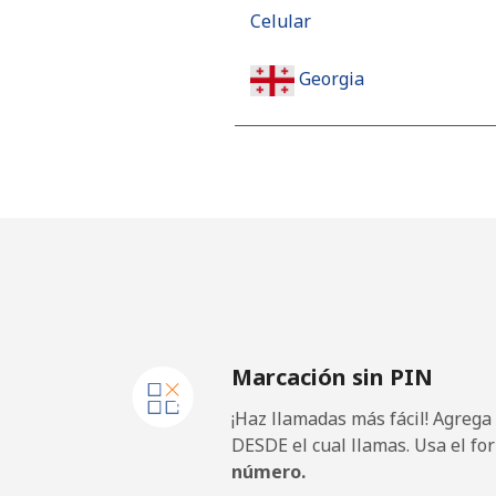
Celular
Georgia
Línea fija
Celular
Germany
Línea fija
Marcación sin PIN
Celular
¡Haz llamadas más fácil! Agrega
Ghana
DESDE el cual llamas. Usa el fo
número.
Línea fija