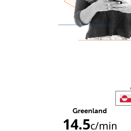
Greenland
14.5
c
/min