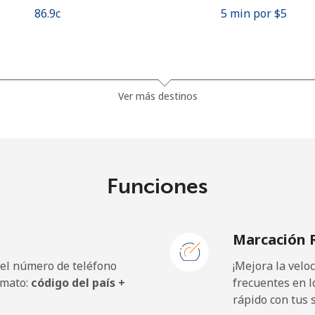
⁦86.9c⁩
5 min por ⁦$5⁩
⁦45.5c⁩
10 min por ⁦$5⁩
Ver más destinos
⁦56.5c⁩
8 min por ⁦$5⁩
Funciones
⁦1.5c⁩
333 min por ⁦$5⁩
Marcación 
⁦1.8c⁩
277 min por ⁦$5⁩
 el número de teléfono
¡Mejora la vel
rmato:
código del país +
frecuentes en l
rápido con tus 
⁦49.9c⁩
10 min por ⁦$5⁩