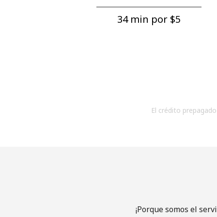
34 min por ⁦$5⁩
El crédito prepagado 
¡Porque somos el serv