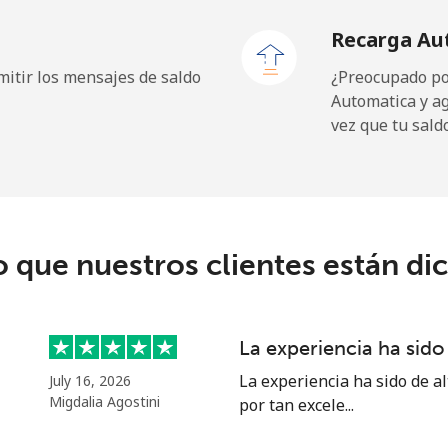
Recarga Au
⁦37.9c⁩
13 min por ⁦$5⁩
itir los mensajes de saldo
¿Preocupado por
Automatica y a
vez que tu sald
⁦13.9c⁩
35 min por ⁦$5⁩
⁦29.9c⁩
16 min por ⁦$5⁩
o que nuestros clientes están di
⁦1.5c⁩
333 min por ⁦$5⁩
La experiencia ha sido 
⁦2c⁩
250 min por ⁦$5⁩
La experiencia ha sido de al
July 16, 2026
Migdalia Agostini
por tan excele...