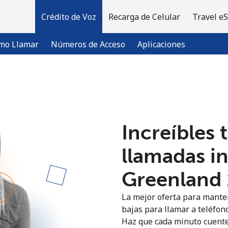
Crédito de Voz
Recarga de Celular
Travel e
mo Llamar
Números de Acceso
Aplicaciones
¡Bienvenido!
Increíbles 
¿Ya tienes una cuenta?
Inicia sesión →
llamadas i
Regístrate con
Greenland ⁦
La mejor oferta para manten
bajas para llamar a teléfon
Haz que cada minuto cuente