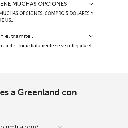
IENE MUCHAS OPCIONES
-
MUCHAS OPCIONES, COMPRO 5 DOLARES Y
 US...
⁦8c⁩
n el trámite .
 trámite . Inmediatamente se ve reflejado el
-
⁦14c⁩
les a Greenland con
-
-
Colombia.com?