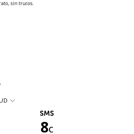
ato, sin trucos.
?
UD
SMS
8
c