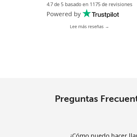
4.7 de 5 basado en 1175 de revisiones
Línea fija
Powered by
Celular
Lee más reseñas →
Grenada
Línea fija
Celular
Guadeloupe
Preguntas Frecuent
Línea fija
Celular
¿Cómo puedo hacer lla