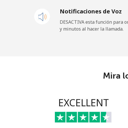
Notificaciones de Voz
Celular
DESACTIVA esta función para om
y minutos al hacer la llamada.
Gibraltar
Línea fija
Celular
Mira l
Greece
Línea fija
EXCELLENT
Celular
Greenland