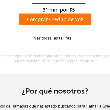
Un número
Un caracter especial
31 min por ⁦$5⁩
Comprar Crédito de Voz
Ver todas las tarifas →
Mantente en contacto para recibir nuestras mejores
es una tarjeta de llamadas digital disponible en línea y está hecho p
ofertas.
internacionales. No se entrega un producto físico.
Al abrir una cuenta en este sitio web, estoy de
acuerdo con estos
Términos y condiciones.
Únete
¿Por qué nosotros?
icio de llamadas que has estado buscando para llamar a Gre