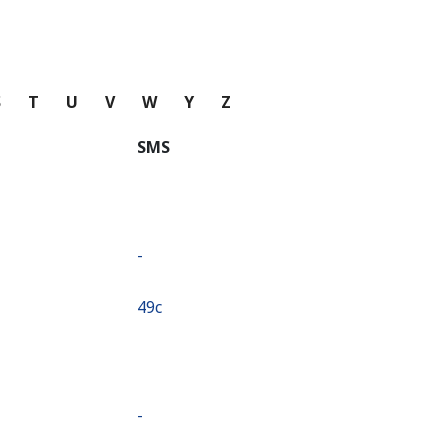
S
T
U
V
W
Y
Z
SMS
-
⁦49c⁩
-