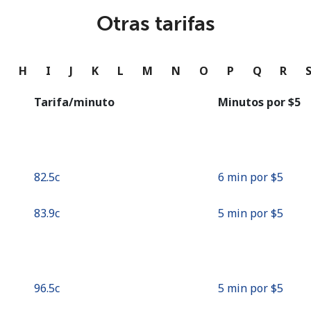
o
Otras tarifas
Continuar con
G
H
I
J
K
L
M
N
O
P
Q
R
Tarifa/minuto
Minutos por ⁦$5⁩
⁦82.5c⁩
6 min por ⁦$5⁩
⁦83.9c⁩
5 min por ⁦$5⁩
⁦96.5c⁩
5 min por ⁦$5⁩