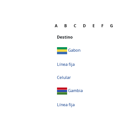
A
B
C
D
E
F
Destino
Gabon
Línea fija
Celular
Gambia
Línea fija