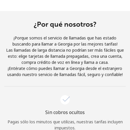
Al abrir una cuenta en este sitio web, estoy de acuerdo con
estos
Términos y condiciones.
¿Por qué nosotros?
Únete
¡Porque somos el servicio de llamadas que has estado
buscando para llamar a Georgia por las mejores tarifas!
Las llamadas de larga distancia no podrían ser más fáciles que
esto: elige tarjetas de llamada prepagadas, crea una cuenta,
¡Hola!
compra crédito de voz en línea y llama a casa.
¡Entérate cómo puedes llamar a Georgia desde el extranjero
usando nuestro servicio de llamadas fácil, seguro y confiable!
Inicia sesión o
REGÍSTRATE →
Sin cobros ocultos
¿Olvidaste tu contraseña? →
Pagas sólo los minutos que utilizas, nuestras tarifas incluyen
impuestos.