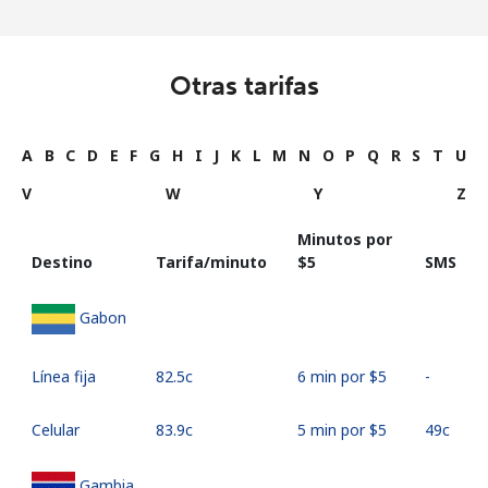
Otras tarifas
A
B
C
D
E
F
G
H
I
J
K
L
M
N
O
P
Q
R
S
T
U
V
W
Y
Z
Minutos por
Destino
Tarifa/minuto
⁦$5⁩
SMS
Gabon
Línea fija
⁦82.5c⁩
6 min por ⁦$5⁩
-
Celular
⁦83.9c⁩
5 min por ⁦$5⁩
⁦49c⁩
Gambia