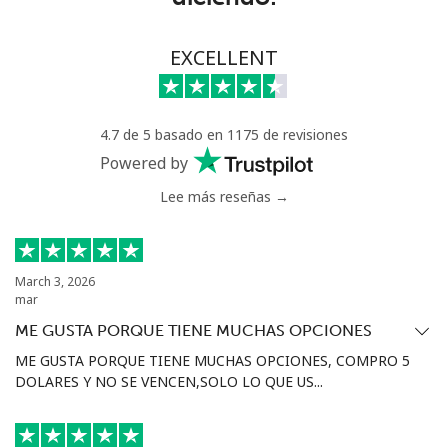
Greece
EXCELLENT
Línea fija
⁦1.5c⁩
333 min por
-
⁦$5⁩
4.7 de 5 basado en 1175 de revisiones
Celular
⁦2c⁩
250 min por
⁦13c⁩
Powered by
⁦$5⁩
Lee más reseñas →
Greenland
Línea fija
⁦14.5c⁩
34 min por
-
March 3, 2026
⁦$5⁩
mar
ME GUSTA PORQUE TIENE MUCHAS OPCIONES
Celular
⁦15.9c⁩
31 min por
⁦8c⁩
⁦$5⁩
ME GUSTA PORQUE TIENE MUCHAS OPCIONES, COMPRO 5
DOLARES Y NO SE VENCEN,SOLO LO QUE US...
Grenada