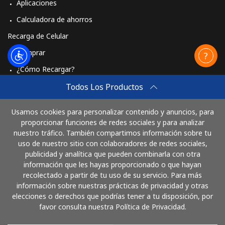
Aplicaciones
Calculadora de ahorros
Recarga de Celular
Comprar
¿Cómo Recargar?
Travel eSIM
Todos Los Productos
Comprar
Usamos cookies para personalizar contenido y anuncios, para
Cómo funciona
proporcionar funciones de redes sociales y para analizar
nuestro tráfico. También compartimos información sobre tu
uso de nuestro sitio con colaboradores de redes sociales,
publicidad y analítica que pueden combinarla con otra
Paga con
información que les hayas proporcionado o que hayan
recolectado a partir de tu uso de su servicio. Para más
información sobre nuestras prácticas de privacidad y otras
elecciones o derechos que podrías tener a tu disposición, por
favor consulta nuestra Política de Privacidad.