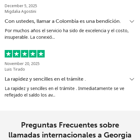
Línea fija
⁦23.5c⁩
21 min por
-
December 5, 2025
Migdalia Agostini
⁦$5⁩
Con ustedes, llamar a Colombia es una bendición.
Celular
⁦43.9c⁩
11 min por
⁦14c⁩
Por muchos años el servicio ha sido de excelencia y el costo,
⁦$5⁩
insuperable. La conexió...
Guadeloupe
November 20, 2025
Línea fija
⁦25.5c⁩
19 min por
-
Luis Tirado
⁦$5⁩
La rapidez y sencilles en el trámite .
La rapidez y sencilles en el trámite . Inmediatamente se ve
Celular
⁦40.9c⁩
12 min por
-
reflejado el saldo los av...
⁦$5⁩
Guam
Preguntas Frecuentes sobre
All country
⁦5.5c⁩
90 min por
⁦13c⁩
llamadas internacionales a Georgia
⁦$5⁩