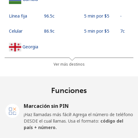
Línea fija
⁦96.5c⁩
5 min por ⁦$5⁩
-
Celular
⁦86.9c⁩
5 min por ⁦$5⁩
⁦7c⁩
Georgia
Línea fija
⁦45.5c⁩
10 min por
-
Ver más destinos
⁦$5⁩
Celular
⁦56.5c⁩
8 min por ⁦$5⁩
⁦25c⁩
Funciones
Germany
Marcación sin PIN
¡Haz llamadas más fácil! Agrega el número de teléfono
Línea fija
⁦1.5c⁩
333 min por
-
DESDE el cual llamas. Usa el formato:
código del
⁦$5⁩
país + número.