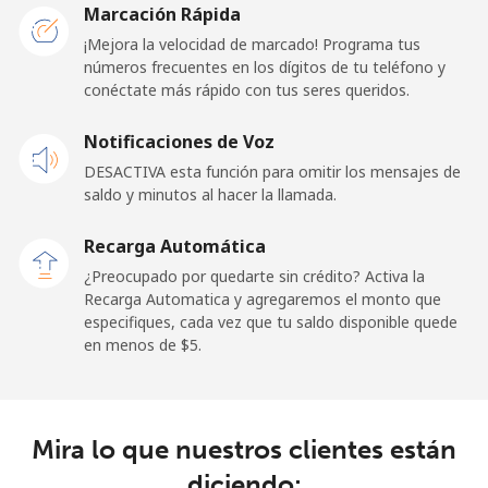
Celular
⁦1.8c⁩
277 min por
⁦17c⁩
Marcación Rápida
⁦$5⁩
¡Mejora la velocidad de marcado! Programa tus
números frecuentes en los dígitos de tu teléfono y
Ghana
conéctate más rápido con tus seres queridos.
Línea fija
Notificaciones de Voz
⁦49.9c⁩
10 min por
-
⁦$5⁩
DESACTIVA esta función para omitir los mensajes de
saldo y minutos al hacer la llamada.
Celular
⁦37.9c⁩
13 min por
-
⁦$5⁩
Recarga Automática
¿Preocupado por quedarte sin crédito? Activa la
Gibraltar
Recarga Automatica y agregaremos el monto que
especifiques, cada vez que tu saldo disponible quede
en menos de ⁦$5⁩.
Línea fija
⁦13.9c⁩
35 min por
-
⁦$5⁩
Celular
⁦29.9c⁩
16 min por
-
Mira lo que nuestros clientes están
⁦$5⁩
diciendo: