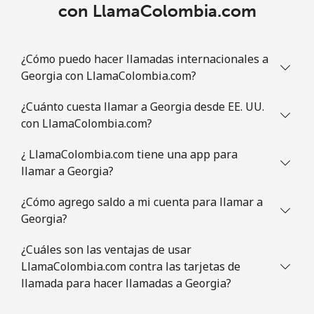
con LlamaColombia.com
Guatemala
¿Cómo puedo hacer llamadas internacionales a
Línea fija
⁦27.9c⁩
17 min por
-
Georgia con LlamaColombia.com?
⁦$5⁩
¿Cuánto cuesta llamar a Georgia desde EE. UU.
Celular
⁦28.9c⁩
17 min por
⁦17c⁩
con LlamaColombia.com?
⁦$5⁩
¿ LlamaColombia.com tiene una app para
Guinea
llamar a Georgia?
Línea fija
⁦96.5c⁩
5 min por ⁦$5⁩
-
¿Cómo agrego saldo a mi cuenta para llamar a
Georgia?
Celular
⁦78.9c⁩
6 min por ⁦$5⁩
⁦49c⁩
¿Cuáles son las ventajas de usar
LlamaColombia.com contra las tarjetas de
Guinea Bissau
llamada para hacer llamadas a Georgia?
Línea fija
⁦113.9c⁩
4 min por ⁦$5⁩
-