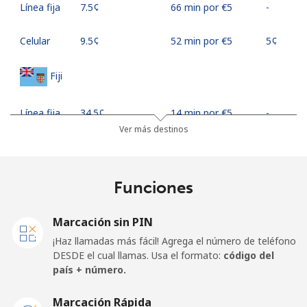
Línea fija
⁦7.5¢⁩
66 min por ⁦€5⁩
-
Celular
⁦9.5¢⁩
52 min por ⁦€5⁩
⁦5¢⁩
Fiji
Línea fija
⁦34.5¢⁩
14 min por ⁦€5⁩
-
Ver más destinos
Celular
⁦33.9¢⁩
14 min por ⁦€5⁩
⁦16¢⁩
Finland
Funciones
Línea fija
⁦34.5¢⁩
14 min por ⁦€5⁩
-
Marcación sin PIN
¡Haz llamadas más fácil! Agrega el número de teléfono
Celular
⁦33.5¢⁩
14 min por ⁦€5⁩
⁦10¢⁩
DESDE el cual llamas. Usa el formato:
código del
país + número.
France
Marcación Rápida