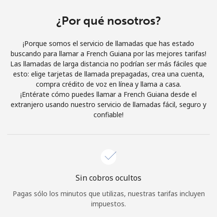
Al abrir una cuenta en este sitio web, estoy de acuerdo con
estos
Términos y condiciones.
¿Por qué nosotros?
¡Porque somos el servicio de llamadas que has estado
Únete
buscando para llamar a French Guiana por las mejores tarifas!
Las llamadas de larga distancia no podrían ser más fáciles que
esto: elige tarjetas de llamada prepagadas, crea una cuenta,
compra crédito de voz en línea y llama a casa.
¡Entérate cómo puedes llamar a French Guiana desde el
¡Hola!
extranjero usando nuestro servicio de llamadas fácil, seguro y
confiable!
Inicia sesión o
REGÍSTRATE →
Sin cobros ocultos
Pagas sólo los minutos que utilizas, nuestras tarifas incluyen
¿Olvidaste tu contraseña? →
impuestos.