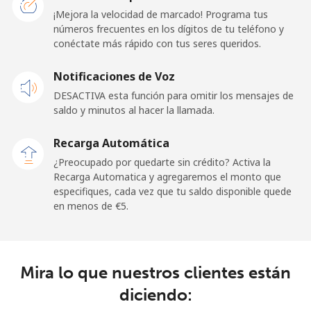
¡Mejora la velocidad de marcado! Programa tus
Línea fija
⁦1.5¢⁩
333 min por ⁦€5⁩
-
números frecuentes en los dígitos de tu teléfono y
conéctate más rápido con tus seres queridos.
Celular
⁦2.3¢⁩
217 min por ⁦€5⁩
-
Notificaciones de Voz
French Guiana
DESACTIVA esta función para omitir los mensajes de
saldo y minutos al hacer la llamada.
Línea fija
⁦4.9¢⁩
102 min por ⁦€5⁩
-
Recarga Automática
Celular
⁦27.9¢⁩
17 min por ⁦€5⁩
-
¿Preocupado por quedarte sin crédito? Activa la
Recarga Automatica y agregaremos el monto que
especifiques, cada vez que tu saldo disponible quede
French Polynesia
en menos de ⁦€5⁩.
Línea fija
⁦30.9¢⁩
16 min por ⁦€5⁩
-
Celular
⁦32.9¢⁩
15 min por ⁦€5⁩
⁦10¢⁩
Mira lo que nuestros clientes están
diciendo: