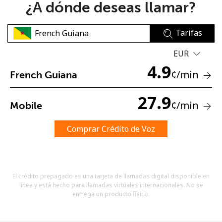
¿A dónde deseas llamar?
Tarifas
EUR
4.9
¢
/min
French Guiana
No se ha creado una contraseña
Mínimo 8 caracteres
27.9
¢
/min
Mobile
Una letra mayúscula y una minúscula
Un número
Un caracter especial
Comprar Crédito de Voz
El crédito prepagado es una tarjeta de llamadas digital disponible en
línea y está hecho para llamadas virtuales internacionales. No se
entrega un producto físico.
Mantente en contacto para recibir nuestras mejores
ofertas.