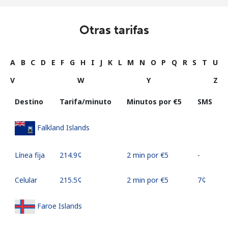
Otras tarifas
A
B
C
D
E
F
G
H
I
J
K
L
M
N
O
P
Q
R
S
T
U
V
W
Y
Z
Destino
Tarifa/minuto
Minutos por ⁦€5⁩
SMS
Falkland Islands
Línea fija
⁦214.9¢⁩
2 min por ⁦€5⁩
-
Celular
⁦215.5¢⁩
2 min por ⁦€5⁩
⁦7¢⁩
Faroe Islands