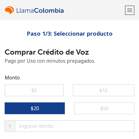
Paso 1/3: Seleccionar producto
¡Bienvenido!
Comprar Crédito de Voz
¿Ya tienes una cuenta?
Inicia sesión →
Pago por Uso con minutos prepagados.
Regístrate con
Monto
⁦$5⁩
⁦$10⁩
o
⁦$20⁩
⁦$50⁩
$