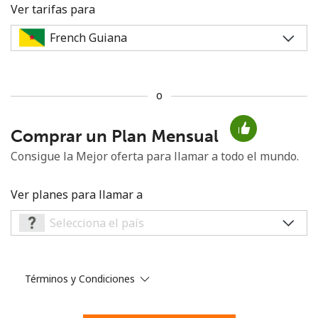
Ver tarifas para
o
No se ha creado una contraseña
Comprar un Plan Mensual
Mínimo 8 caracteres
Una letra mayúscula y una minúscula
Consigue la Mejor oferta para llamar a todo el mundo.
Un número
Un caracter especial
Ver planes para llamar a
Términos y Condiciones
Mantente en contacto para recibir nuestras mejores
ofertas.