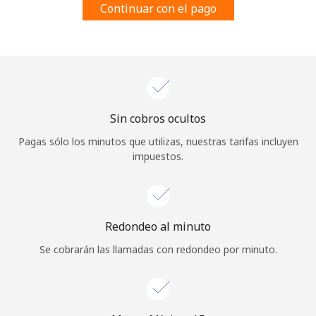
Continuar con el pago
Al abrir una cuenta en este sitio web, estoy de acuerdo con
estos
Términos y condiciones.
Únete
Sin cobros ocultos
¡Hola!
Pagas sólo los minutos que utilizas, nuestras tarifas incluyen
impuestos.
Inicia sesión o
REGÍSTRATE →
Redondeo al minuto
Se cobrarán las llamadas con redondeo por minuto.
¿Olvidaste tu contraseña? →