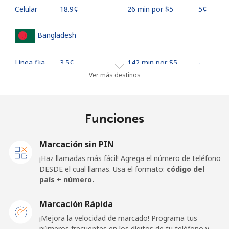
Celular
⁦18.9¢⁩
26 min por ⁦$5⁩
⁦5¢⁩
Bangladesh
Línea fija
⁦3.5¢⁩
142 min por ⁦$5⁩
-
Ver más destinos
Celular
⁦2.8¢⁩
178 min por ⁦$5⁩
-
Barbados
Funciones
Línea fija
⁦28.5¢⁩
17 min por ⁦$5⁩
-
Marcación sin PIN
¡Haz llamadas más fácil! Agrega el número de teléfono
Celular
⁦32.5¢⁩
15 min por ⁦$5⁩
-
DESDE el cual llamas. Usa el formato:
código del
país + número.
Belarus
Marcación Rápida
¡Mejora la velocidad de marcado! Programa tus
Línea fija
⁦55.5¢⁩
9 min por ⁦$5⁩
-
números frecuentes en los dígitos de tu teléfono y