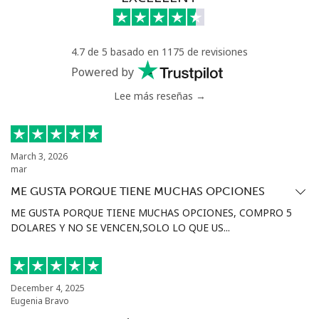
Celular
⁦55.9¢⁩
8 min por ⁦$5⁩
-
4.7 de 5 basado en 1175 de revisiones
Bermuda
Powered by
Lee más reseñas →
Línea fija
⁦3.5¢⁩
142 min por ⁦$5⁩
-
Celular
⁦3.5¢⁩
142 min por ⁦$5⁩
⁦16¢⁩
March 3, 2026
mar
Bhutan
ME GUSTA PORQUE TIENE MUCHAS OPCIONES
ME GUSTA PORQUE TIENE MUCHAS OPCIONES, COMPRO 5
Línea fija
⁦9.9¢⁩
50 min por ⁦$5⁩
-
DOLARES Y NO SE VENCEN,SOLO LO QUE US...
Celular
⁦9.5¢⁩
52 min por ⁦$5⁩
-
Bolivia
December 4, 2025
Eugenia Bravo