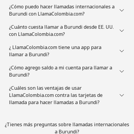
¿Cómo puedo hacer llamadas internacionales a
Línea fija
⁦1.5¢⁩
333 min por ⁦$5⁩
-
Burundi con LlamaColombia.com?
Celular
⁦2¢⁩
250 min por ⁦$5⁩
⁦5¢⁩
¿Cuánto cuesta llamar a Burundi desde EE. UU.
con LlamaColombia.com?
British Virgin Islands
¿ LlamaColombia.com tiene una app para
Línea fija
⁦32.5¢⁩
15 min por ⁦$5⁩
-
llamar a Burundi?
¿Cómo agrego saldo a mi cuenta para llamar a
Celular
⁦33.9¢⁩
14 min por ⁦$5⁩
⁦16¢⁩
Burundi?
Brunei
¿Cuáles son las ventajas de usar
LlamaColombia.com contra las tarjetas de
Línea fija
⁦34.5¢⁩
14 min por ⁦$5⁩
-
llamada para hacer llamadas a Burundi?
Celular
⁦34.5¢⁩
14 min por ⁦$5⁩
⁦8¢⁩
¿Tienes más preguntas sobre llamadas internacionales
Bulgaria
a Burundi?