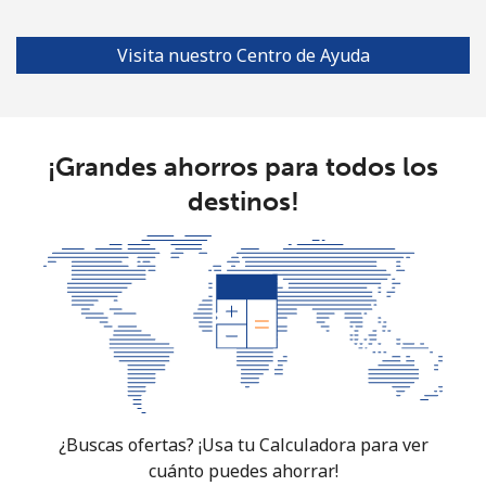
Línea fija
⁦1.5¢⁩
333 min por ⁦$5⁩
-
Visita nuestro Centro de Ayuda
Celular
⁦4.5¢⁩
111 min por ⁦$5⁩
⁦35¢⁩
Burkina Faso
¡Grandes ahorros para todos los
destinos!
Línea fija
⁦54.5¢⁩
9 min por ⁦$5⁩
-
Celular
⁦47.9¢⁩
10 min por ⁦$5⁩
⁦26¢⁩
Burundi
Línea fija
⁦69.5¢⁩
7 min por ⁦$5⁩
-
Celular
⁦63.5¢⁩
7 min por ⁦$5⁩
-
¿Buscas ofertas? ¡Usa tu Calculadora para ver
cuánto puedes ahorrar!