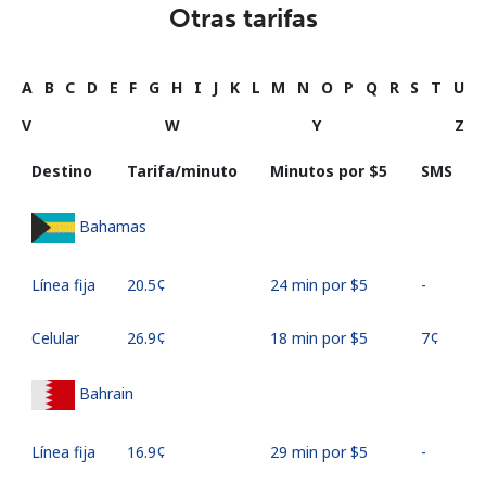
Otras tarifas
A
B
C
D
E
F
G
H
I
J
K
L
M
N
O
P
Q
R
S
T
U
V
W
Y
Z
Destino
Tarifa/minuto
Minutos por ⁦$5⁩
SMS
Bahamas
Línea fija
⁦20.5¢⁩
24 min por ⁦$5⁩
-
Celular
⁦26.9¢⁩
18 min por ⁦$5⁩
⁦7¢⁩
Bahrain
Línea fija
⁦16.9¢⁩
29 min por ⁦$5⁩
-