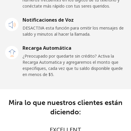
conéctate más rápido con tus seres queridos.
Celular
⁦50.9¢⁩
9 min por ⁦$5⁩
-
Notificaciones de Voz
Belgium
DESACTIVA esta función para omitir los mensajes de
saldo y minutos al hacer la llamada.
Línea fija
⁦2.9¢⁩
172 min por ⁦$5⁩
-
Recarga Automática
Celular
⁦34.5¢⁩
14 min por ⁦$5⁩
⁦11¢⁩
¿Preocupado por quedarte sin crédito? Activa la
Recarga Automatica y agregaremos el monto que
especifiques, cada vez que tu saldo disponible quede
Belize
en menos de ⁦$5⁩.
Línea fija
⁦30.9¢⁩
16 min por ⁦$5⁩
-
Celular
⁦31.5¢⁩
15 min por ⁦$5⁩
⁦14¢⁩
Mira lo que nuestros clientes están
diciendo:
Benin
EXCELLENT
Línea fija
⁦54.9¢⁩
9 min por ⁦$5⁩
-