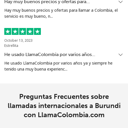
Hay muy buenos precios y ofertas para…
Línea fija
⁦24.5¢⁩
20 min por ⁦$5⁩
-
Hay muy buenos precios y ofertas para llamar a Colombia, el
servicio es muy bueno, n...
Celular
⁦26.9¢⁩
18 min por ⁦$5⁩
-
Bosnia And Herzegovina
October 13, 2023
Estrellita
Línea fija
⁦24.9¢⁩
20 min por ⁦$5⁩
-
He usado LlamaColombia por varios años…
Celular
⁦51.9¢⁩
9 min por ⁦$5⁩
⁦11¢⁩
He usado LlamaColombia por varios años ya y siempre he
tenido una muy buena experienc...
Botswana
Línea fija
⁦31.5¢⁩
15 min por ⁦$5⁩
-
Preguntas Frecuentes sobre
llamadas internacionales a Burundi
Celular
⁦34.5¢⁩
14 min por ⁦$5⁩
⁦7¢⁩
con LlamaColombia.com
Brazil