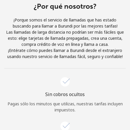
Al abrir una cuenta en este sitio web, estoy de acuerdo con
¿Por qué nosotros?
estos
Términos y condiciones.
¡Porque somos el servicio de llamadas que has estado
buscando para llamar a Burundi por las mejores tarifas!
Únete
Las llamadas de larga distancia no podrían ser más fáciles que
esto: elige tarjetas de llamada prepagadas, crea una cuenta,
compra crédito de voz en línea y llama a casa.
¡Entérate cómo puedes llamar a Burundi desde el extranjero
usando nuestro servicio de llamadas fácil, seguro y confiable!
¡Hola!
Inicia sesión o
REGÍSTRATE →
Sin cobros ocultos
Pagas sólo los minutos que utilizas, nuestras tarifas incluyen
impuestos.
¿Olvidaste tu contraseña? →