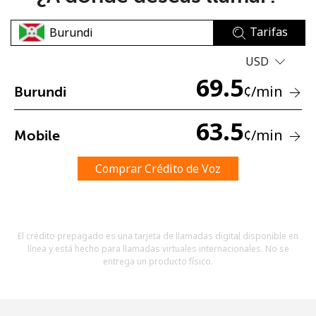
Tarifas
USD
69.5
¢
/min
Burundi
No se ha creado una contraseña
63.5
¢
/min
Mobile
Mínimo 8 caracteres
Una letra mayúscula y una minúscula
Un número
Comprar Crédito de Voz
Un caracter especial
El crédito prepagado es una tarjeta de llamadas digital disponible en
línea y está hecho para llamadas virtuales internacionales. No se
entrega un producto físico.
Mantente en contacto para recibir nuestras mejores
ofertas.