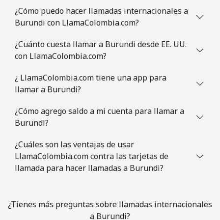
¿Cómo puedo hacer llamadas internacionales a
Línea fija
⁦1.5p⁩
333 min por ⁦£5⁩
-
Burundi con LlamaColombia.com?
Celular
⁦1.7p⁩
294 min por ⁦£5⁩
⁦4p⁩
¿Cuánto cuesta llamar a Burundi desde EE. UU.
con LlamaColombia.com?
British Virgin Islands
¿ LlamaColombia.com tiene una app para
Línea fija
⁦26.5p⁩
18 min por ⁦£5⁩
-
llamar a Burundi?
¿Cómo agrego saldo a mi cuenta para llamar a
Celular
⁦27.9p⁩
17 min por ⁦£5⁩
⁦13p⁩
Burundi?
Brunei
¿Cuáles son las ventajas de usar
LlamaColombia.com contra las tarjetas de
Línea fija
⁦26.9p⁩
18 min por ⁦£5⁩
-
llamada para hacer llamadas a Burundi?
Celular
⁦26.9p⁩
18 min por ⁦£5⁩
⁦7p⁩
¿Tienes más preguntas sobre llamadas internacionales
Bulgaria
a Burundi?