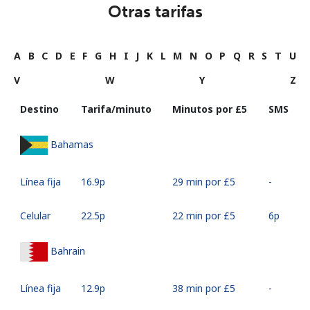
Otras tarifas
A
B
C
D
E
F
G
H
I
J
K
L
M
N
O
P
Q
R
S
T
U
V
W
Y
Z
Destino
Tarifa/minuto
Minutos por ⁦£5⁩
SMS
Bahamas
Línea fija
⁦16.9p⁩
29 min por ⁦£5⁩
-
Celular
⁦22.5p⁩
22 min por ⁦£5⁩
⁦6p⁩
Bahrain
Línea fija
⁦12.9p⁩
38 min por ⁦£5⁩
-