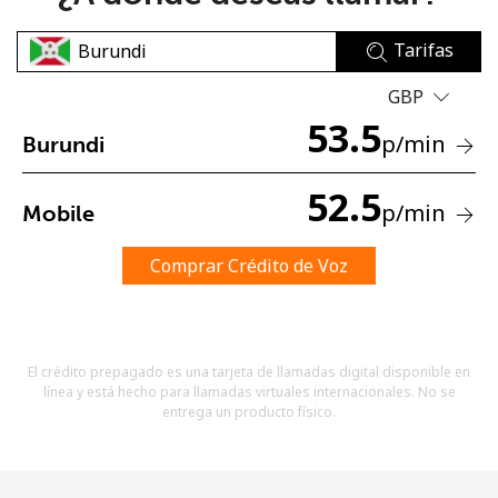
Tarifas
GBP
53.5
p
/min
Burundi
No se ha creado una contraseña
52.5
p
/min
Mobile
Mínimo 8 caracteres
Una letra mayúscula y una minúscula
Un número
Comprar Crédito de Voz
Un caracter especial
El crédito prepagado es una tarjeta de llamadas digital disponible en
línea y está hecho para llamadas virtuales internacionales. No se
entrega un producto físico.
Mantente en contacto para recibir nuestras mejores
ofertas.