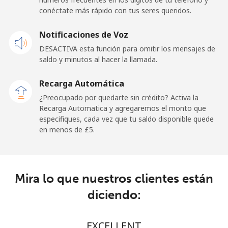
conéctate más rápido con tus seres queridos.
Celular
⁦39.5p⁩
12 min por ⁦£5⁩
-
Notificaciones de Voz
Belgium
DESACTIVA esta función para omitir los mensajes de
saldo y minutos al hacer la llamada.
Línea fija
⁦2.4p⁩
208 min por ⁦£5⁩
-
Recarga Automática
Celular
⁦28.5p⁩
17 min por ⁦£5⁩
⁦9p⁩
¿Preocupado por quedarte sin crédito? Activa la
Recarga Automatica y agregaremos el monto que
especifiques, cada vez que tu saldo disponible quede
Belize
en menos de ⁦£5⁩.
Línea fija
⁦25.5p⁩
19 min por ⁦£5⁩
-
Celular
⁦25.9p⁩
19 min por ⁦£5⁩
⁦11p⁩
Mira lo que nuestros clientes están
diciendo:
Benin
EXCELLENT
Línea fija
⁦42.5p⁩
11 min por ⁦£5⁩
-