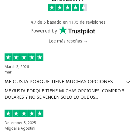
Celular
⁦42.9p⁩
11 min por ⁦£5⁩
-
4.7 de 5 basado en 1175 de revisiones
Bermuda
Powered by
Lee más reseñas →
Línea fija
⁦2.7p⁩
185 min por ⁦£5⁩
-
Celular
⁦2.7p⁩
185 min por ⁦£5⁩
⁦13p⁩
March 3, 2026
mar
Bhutan
ME GUSTA PORQUE TIENE MUCHAS OPCIONES
ME GUSTA PORQUE TIENE MUCHAS OPCIONES, COMPRO 5
Línea fija
⁦7.9p⁩
63 min por ⁦£5⁩
-
DOLARES Y NO SE VENCEN,SOLO LO QUE US...
Celular
⁦7.5p⁩
66 min por ⁦£5⁩
-
Bolivia
December 5, 2025
Migdalia Agostini