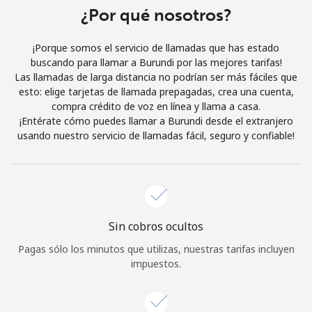
Al abrir una cuenta en este sitio web, estoy de acuerdo con
¿Por qué nosotros?
estos
Términos y condiciones.
¡Porque somos el servicio de llamadas que has estado
buscando para llamar a Burundi por las mejores tarifas!
Únete
Las llamadas de larga distancia no podrían ser más fáciles que
esto: elige tarjetas de llamada prepagadas, crea una cuenta,
compra crédito de voz en línea y llama a casa.
¡Entérate cómo puedes llamar a Burundi desde el extranjero
usando nuestro servicio de llamadas fácil, seguro y confiable!
¡Hola!
Inicia sesión o
REGÍSTRATE →
Sin cobros ocultos
Pagas sólo los minutos que utilizas, nuestras tarifas incluyen
impuestos.
¿Olvidaste tu contraseña? →