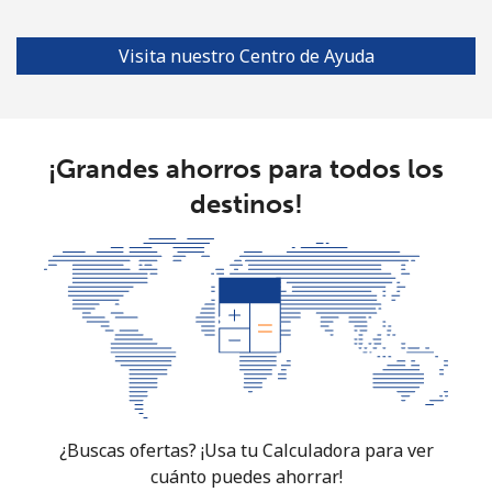
Línea fija
⁦1.5p⁩
333 min por ⁦£5⁩
-
Visita nuestro Centro de Ayuda
Celular
⁦3.5p⁩
142 min por ⁦£5⁩
⁦28p⁩
Burkina Faso
¡Grandes ahorros para todos los
destinos!
Línea fija
⁦44.9p⁩
11 min por ⁦£5⁩
-
Celular
⁦36.9p⁩
13 min por ⁦£5⁩
⁦21p⁩
Burundi
Línea fija
⁦53.5p⁩
9 min por ⁦£5⁩
-
Celular
⁦52.5p⁩
9 min por ⁦£5⁩
-
¿Buscas ofertas? ¡Usa tu Calculadora para ver
cuánto puedes ahorrar!