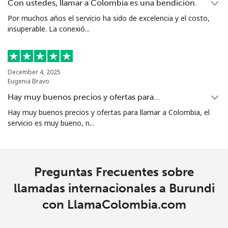
Con ustedes, llamar a Colombia es una bendición.
Línea fija
⁦18.9p⁩
26 min por ⁦£5⁩
-
Por muchos años el servicio ha sido de excelencia y el costo,
insuperable. La conexió...
Celular
⁦21.9p⁩
22 min por ⁦£5⁩
-
Bosnia And Herzegovina
December 4, 2025
Eugenia Bravo
Línea fija
⁦19.5p⁩
25 min por ⁦£5⁩
-
Hay muy buenos precios y ofertas para…
Celular
⁦40.5p⁩
12 min por ⁦£5⁩
⁦9p⁩
Hay muy buenos precios y ofertas para llamar a Colombia, el
servicio es muy bueno, n...
Botswana
Línea fija
⁦25.9p⁩
19 min por ⁦£5⁩
-
Preguntas Frecuentes sobre
llamadas internacionales a Burundi
Celular
⁦26.9p⁩
18 min por ⁦£5⁩
⁦6p⁩
con LlamaColombia.com
Brazil