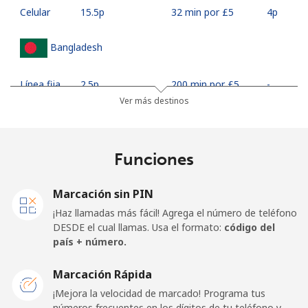
Celular
⁦15.5p⁩
32 min por ⁦£5⁩
⁦4p⁩
Bangladesh
Línea fija
⁦2.5p⁩
200 min por ⁦£5⁩
-
Ver más destinos
Celular
⁦2.3p⁩
217 min por ⁦£5⁩
-
Barbados
Funciones
Línea fija
⁦23.5p⁩
21 min por ⁦£5⁩
-
Marcación sin PIN
¡Haz llamadas más fácil! Agrega el número de teléfono
Celular
⁦26.5p⁩
18 min por ⁦£5⁩
-
DESDE el cual llamas. Usa el formato:
código del
país + número.
Belarus
Marcación Rápida
¡Mejora la velocidad de marcado! Programa tus
Línea fija
⁦42.9p⁩
11 min por ⁦£5⁩
-
números frecuentes en los dígitos de tu teléfono y