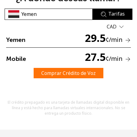
Tarifas
CAD
29.5
¢
/min
Yemen
No se ha creado una contraseña
27.5
¢
/min
Mobile
Mínimo 8 caracteres
Una letra mayúscula y una minúscula
Un número
Comprar Crédito de Voz
Un caracter especial
El crédito prepagado es una tarjeta de llamadas digital disponible en
línea y está hecho para llamadas virtuales internacionales. No se
entrega un producto físico.
Mantente en contacto para recibir nuestras mejores
ofertas.