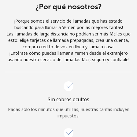
Al abrir una cuenta en este sitio web, estoy de acuerdo con
¿Por qué nosotros?
estos
Términos y condiciones.
¡Porque somos el servicio de llamadas que has estado
buscando para llamar a Yemen por las mejores tarifas!
Únete
Las llamadas de larga distancia no podrían ser más fáciles que
esto: elige tarjetas de llamada prepagadas, crea una cuenta,
compra crédito de voz en línea y llama a casa.
¡Entérate cómo puedes llamar a Yemen desde el extranjero
usando nuestro servicio de llamadas fácil, seguro y confiable!
¡Hola!
Inicia sesión o
REGÍSTRATE →
Sin cobros ocultos
Pagas sólo los minutos que utilizas, nuestras tarifas incluyen
impuestos.
¿Olvidaste tu contraseña? →