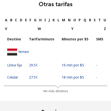
Otras tarifas
A
B
C
D
E
F
G
H
I
J
K
L
M
N
O
P
Q
R
S
T
U
V
W
Y
Z
Destino
Tarifa/minuto
Minutos por ⁦$5⁩
SMS
Yemen
Línea fija
⁦29.5¢⁩
16 min por ⁦$5⁩
-
Celular
⁦27.5¢⁩
18 min por ⁦$5⁩
-
Ver más destinos