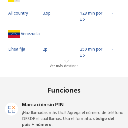
All country
⁦3.9p⁩
128 min por
-
⁦£5⁩
Venezuela
Línea fija
⁦2p⁩
250 min por
-
⁦£5⁩
Ver más destinos
Celular
⁦8.9p⁩
56 min por
⁦14p⁩
⁦£5⁩
Funciones
Mobile -
⁦3.9p⁩
128 min por
⁦14p⁩
Movilnet
⁦£5⁩
Marcación sin PIN
Vietnam
¡Haz llamadas más fácil! Agrega el número de teléfono
DESDE el cual llamas. Usa el formato:
código del
país + número.
Línea fija
⁦8.5p⁩
58 min por
-