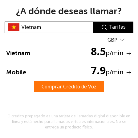
¿A dónde deseas llamar?
Tarifas
GBP
8.5
No se ha creado una contraseña
p
/min
Vietnam
Mínimo 8 caracteres
Una letra mayúscula y una minúscula
7.9
p
/min
Mobile
Un número
Un caracter especial
Comprar Crédito de Voz
El crédito prepagado es una tarjeta de llamadas digital disponible en
línea y está hecho para llamadas virtuales internacionales. No se
Mantente en contacto para recibir nuestras mejores
entrega un producto físico.
ofertas.