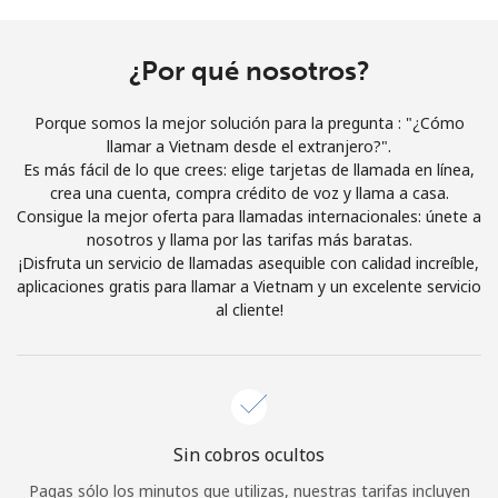
Al abrir una cuenta en este sitio web, estoy de acuerdo con
estos
Términos y condiciones.
¿Por qué nosotros?
Únete
Porque somos la mejor solución para la pregunta : "¿Cómo
llamar a Vietnam desde el extranjero?".
Es más fácil de lo que crees: elige tarjetas de llamada en línea,
crea una cuenta, compra crédito de voz y llama a casa.
Consigue la mejor oferta para llamadas internacionales: únete a
¡Hola!
nosotros y llama por las tarifas más baratas.
¡Disfruta un servicio de llamadas asequible con calidad increíble,
aplicaciones gratis para llamar a Vietnam y un excelente servicio
Inicia sesión o
REGÍSTRATE →
al cliente!
Sin cobros ocultos
¿Olvidaste tu contraseña? →
Pagas sólo los minutos que utilizas, nuestras tarifas incluyen