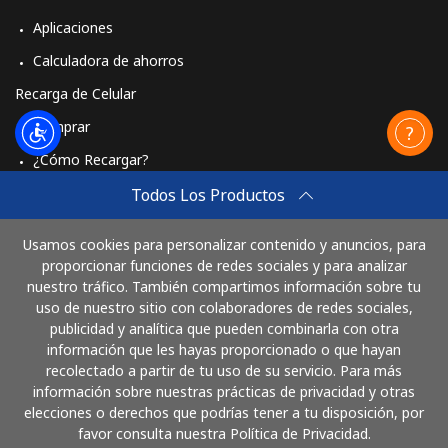
Aplicaciones
Calculadora de ahorros
Recarga de Celular
Comprar
¿Cómo Recargar?
Travel eSIM
Todos Los Productos
Comprar
Usamos cookies para personalizar contenido y anuncios, para
Cómo funciona
proporcionar funciones de redes sociales y para analizar
nuestro tráfico. También compartimos información sobre tu
uso de nuestro sitio con colaboradores de redes sociales,
publicidad y analítica que pueden combinarla con otra
Paga con
información que les hayas proporcionado o que hayan
recolectado a partir de tu uso de su servicio. Para más
información sobre nuestras prácticas de privacidad y otras
elecciones o derechos que podrías tener a tu disposición, por
favor consulta nuestra Política de Privacidad.