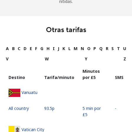
nítidas.
Otras tarifas
A
B
C
D
E
F
G
H
I
J
K
L
M
N
O
P
Q
R
S
T
U
V
W
Y
Z
Minutos
Destino
Tarifa/minuto
por ⁦£5⁩
SMS
Vanuatu
All country
⁦93.5p⁩
5 min por
-
⁦£5⁩
Vatican City