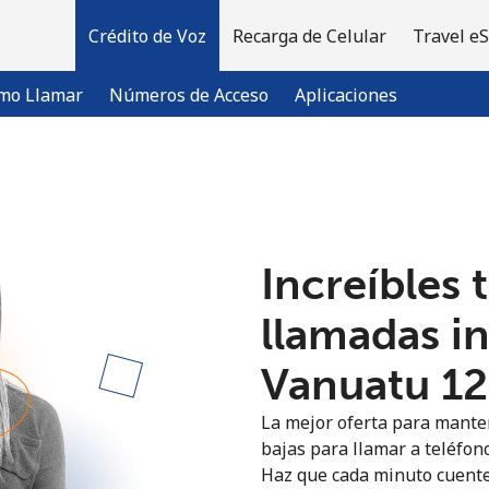
Crédito de Voz
Recarga de Celular
Travel e
mo Llamar
Números de Acceso
Aplicaciones
¡Bienvenido!
Increíbles 
¿Ya tienes una cuenta?
Inicia sesión →
llamadas i
Regístrate con
Vanuatu ⁦12
La mejor oferta para manten
bajas para llamar a teléfon
Haz que cada minuto cuente