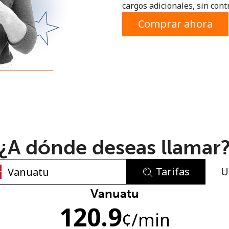
cargos adicionales, sin contr
o
Comprar ahora
¿A dónde deseas llamar
Tarifas
U
No se ha creado una contraseña
Vanuatu
120.9
Mínimo 8 caracteres
¢
/min
Una letra mayúscula y una minúscula