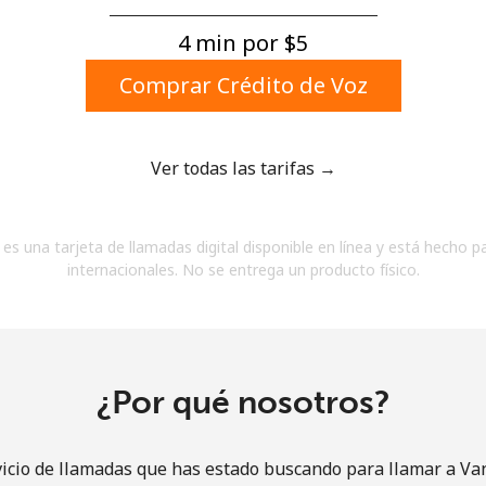
Un número
Un caracter especial
4 min por ⁦$5⁩
Comprar Crédito de Voz
Ver todas las tarifas →
Mantente en contacto para recibir nuestras mejores
es una tarjeta de llamadas digital disponible en línea y está hecho p
ofertas.
internacionales. No se entrega un producto físico.
Al abrir una cuenta en este sitio web, estoy de
acuerdo con estos
Términos y condiciones.
Únete
¿Por qué nosotros?
vicio de llamadas que has estado buscando para llamar a Va