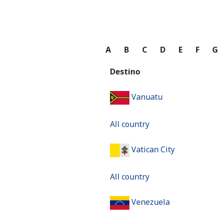
A
B
C
D
E
F
Destino
Vanuatu
All country
Vatican City
All country
Venezuela