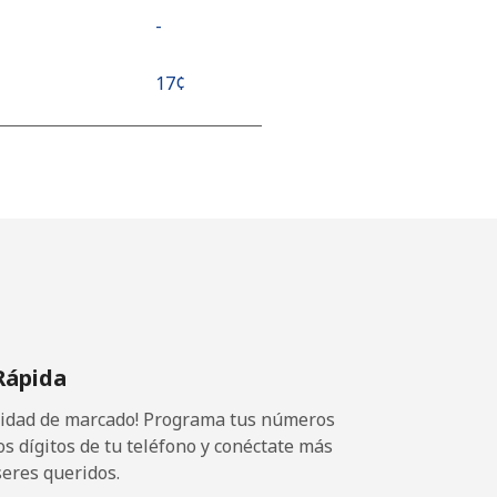
-
⁦17¢⁩
⁦17¢⁩
-
-
Rápida
ocidad de marcado! Programa tus números
os dígitos de tu teléfono y conéctate más
seres queridos.