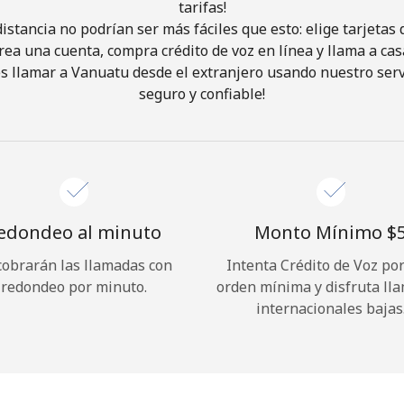
tarifas!
istancia no podrían ser más fáciles que esto: elige tarjeta
¡Hola!
rea una cuenta, compra crédito de voz en línea y llama a cas
 llamar a Vanuatu desde el extranjero usando nuestro servi
seguro y confiable!
Inicia sesión o
REGÍSTRATE →
edondeo al minuto
Monto Mínimo ⁦$5
cobrarán las llamadas con
Intenta Crédito de Voz po
¿Olvidaste tu contraseña? →
redondeo por minuto.
orden mínima y disfruta ll
internacionales bajas
Iniciar Sesión