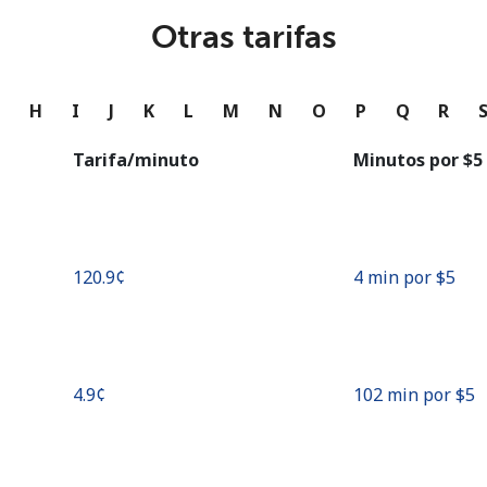
o
Otras tarifas
Continuar con
G
H
I
J
K
L
M
N
O
P
Q
R
Tarifa/minuto
Minutos por ⁦$5⁩
⁦120.9¢⁩
4 min por ⁦$5⁩
⁦4.9¢⁩
102 min por ⁦$5⁩