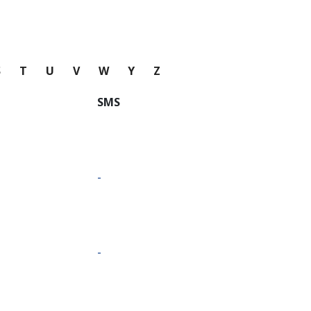
S
T
U
V
W
Y
Z
SMS
-
-