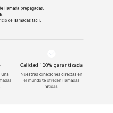
s de llamada prepagadas,
a.
cio de llamadas fácil,
⁩
Calidad 100% garantizada
r una
Nuestras conexiones directas en
amadas
el mundo te ofrecen llamadas
.
nítidas.