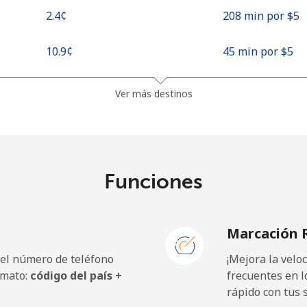
⁦2.4¢⁩
208 min por ⁦$5⁩
⁦10.9¢⁩
45 min por ⁦$5⁩
⁦4.9¢⁩
102 min por ⁦$5⁩
Ver más destinos
⁦10.5¢⁩
47 min por ⁦$5⁩
Funciones
⁦10.5¢⁩
47 min por ⁦$5⁩
Marcación 
 el número de teléfono
¡Mejora la vel
rmato:
código del país +
frecuentes en l
rápido con tus 