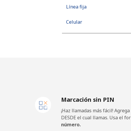
Línea fija
Celular
Mobile - Movilnet
Vietnam
Línea fija
Celular
Marcación sin PIN
¡Haz llamadas más fácil! Agrega
DESDE el cual llamas. Usa el fo
número.