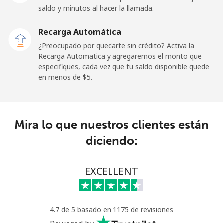
⁦$5⁩
saldo y minutos al hacer la llamada.
Recarga Automática
Uruguay
¿Preocupado por quedarte sin crédito? Activa la
Recarga Automatica y agregaremos el monto que
Línea fija
⁦9.5¢⁩
52 min por ⁦$5⁩
-
especifiques, cada vez que tu saldo disponible quede
en menos de ⁦$5⁩.
Celular
⁦24.9¢⁩
20 min por ⁦$5⁩
⁦5¢⁩
Montevideo
⁦6.5¢⁩
76 min por ⁦$5⁩
-
Mira lo que nuestros clientes están
Us Virgin Islands
diciendo:
All country
⁦17.5¢⁩
28 min por ⁦$5⁩
-
EXCELLENT
Uzbekistan
4.7 de 5 basado en 1175 de revisiones
Línea fija
⁦16.9¢⁩
29 min por ⁦$5⁩
-