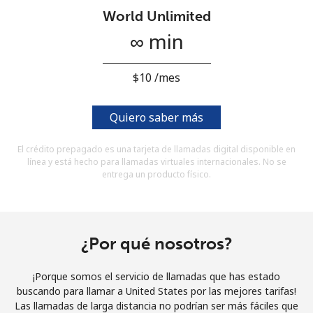
Al abrir una cuenta en este sitio web, estoy de acuerdo con
World Unlimited
estos
Términos y condiciones.
∞ min
Únete
⁦$10⁩ /mes
Quiero saber más
¡Hola!
El crédito prepagado es una tarjeta de llamadas digital disponible en
línea y está hecho para llamadas virtuales internacionales. No se
entrega un producto físico.
Inicia sesión o
REGÍSTRATE →
¿Por qué nosotros?
¡Porque somos el servicio de llamadas que has estado
¿Olvidaste tu contraseña? →
buscando para llamar a United States por las mejores tarifas!
Las llamadas de larga distancia no podrían ser más fáciles que