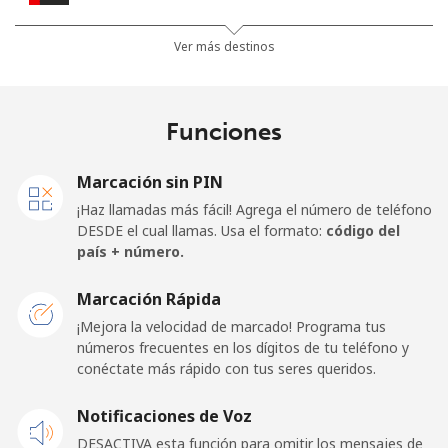
Línea fija
⁦23.5¢⁩
21 min por ⁦$5⁩
-
Ver más destinos
Celular
⁦21.5¢⁩
23 min por ⁦$5⁩
⁦13¢⁩
Funciones
United Kingdom
Marcación sin PIN
Línea fija
⁦1.5¢⁩
333 min por
-
¡Haz llamadas más fácil! Agrega el número de teléfono
⁦$5⁩
DESDE el cual llamas. Usa el formato:
código del
país + número.
Celular
⁦2.4¢⁩
208 min por
⁦8¢⁩
⁦$5⁩
Marcación Rápida
¡Mejora la velocidad de marcado! Programa tus
Premium
⁦42.5¢⁩
11 min por ⁦$5⁩
-
números frecuentes en los dígitos de tu teléfono y
conéctate más rápido con tus seres queridos.
United States
Notificaciones de Voz
All country
⁦1.5¢⁩
333 min por
-
DESACTIVA esta función para omitir los mensajes de