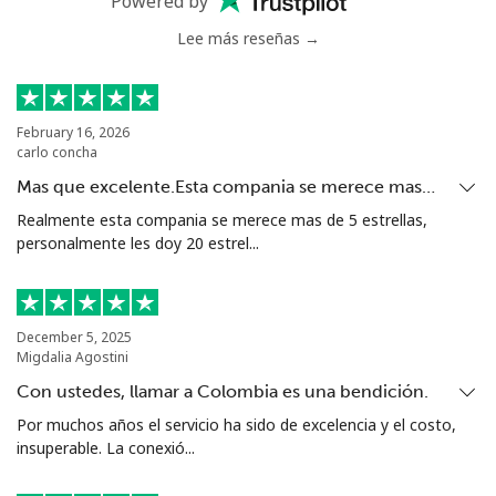
Powered by
Celular
⁦16.9¢⁩
29 min por ⁦$5⁩
⁦38¢⁩
Lee más reseñas →
Tashkent
⁦16.5¢⁩
30 min por ⁦$5⁩
-
February 16, 2026
carlo concha
Mas que excelente.Esta compania se merece mas…
Realmente esta compania se merece mas de 5 estrellas,
personalmente les doy 20 estrel...
December 5, 2025
Migdalia Agostini
Con ustedes, llamar a Colombia es una bendición.
Por muchos años el servicio ha sido de excelencia y el costo,
insuperable. La conexió...