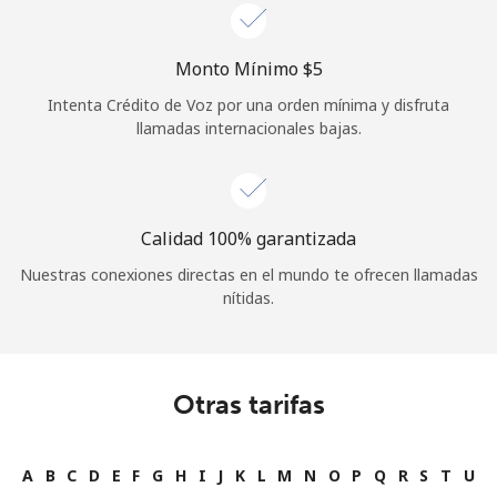
Monto Mínimo ⁦$5⁩
Intenta Crédito de Voz por una orden mínima y disfruta
llamadas internacionales bajas.
Calidad 100% garantizada
Nuestras conexiones directas en el mundo te ofrecen llamadas
nítidas.
Otras tarifas
A
B
C
D
E
F
G
H
I
J
K
L
M
N
O
P
Q
R
S
T
U