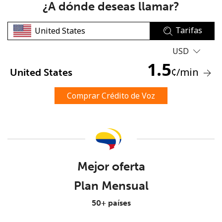
¿A dónde deseas llamar?
Tarifas
USD
1.5
¢
/min
United States
No se ha creado una contraseña
Mínimo 8 caracteres
Comprar Crédito de Voz
Una letra mayúscula y una minúscula
Un número
Un caracter especial
Mejor oferta
Plan Mensual
50+ países
Mantente en contacto para recibir nuestras mejores
ofertas.