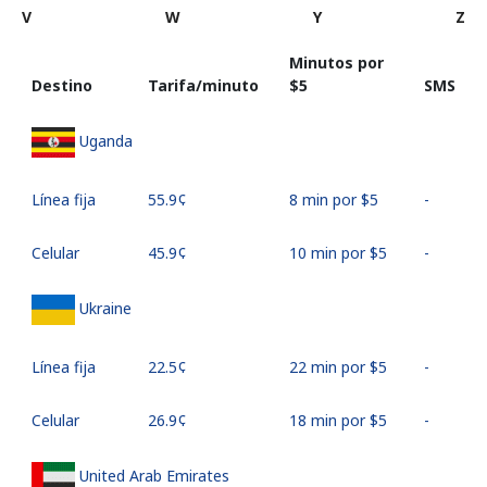
V
W
Y
Z
Minutos por
Destino
Tarifa/minuto
⁦$5⁩
SMS
Uganda
Línea fija
⁦55.9¢⁩
8 min por ⁦$5⁩
-
Celular
⁦45.9¢⁩
10 min por ⁦$5⁩
-
Ukraine
Línea fija
⁦22.5¢⁩
22 min por ⁦$5⁩
-
Celular
⁦26.9¢⁩
18 min por ⁦$5⁩
-
United Arab Emirates