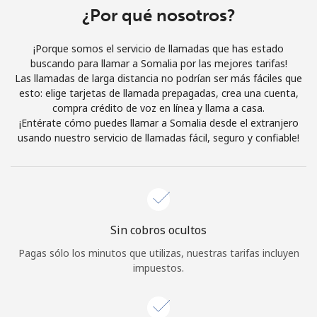
Al abrir una cuenta en este sitio web, estoy de acuerdo con
¿Por qué nosotros?
estos
Términos y condiciones.
¡Porque somos el servicio de llamadas que has estado
buscando para llamar a Somalia por las mejores tarifas!
Únete
Las llamadas de larga distancia no podrían ser más fáciles que
esto: elige tarjetas de llamada prepagadas, crea una cuenta,
compra crédito de voz en línea y llama a casa.
¡Entérate cómo puedes llamar a Somalia desde el extranjero
usando nuestro servicio de llamadas fácil, seguro y confiable!
¡Hola!
Inicia sesión o
REGÍSTRATE →
Sin cobros ocultos
Pagas sólo los minutos que utilizas, nuestras tarifas incluyen
impuestos.
¿Olvidaste tu contraseña? →