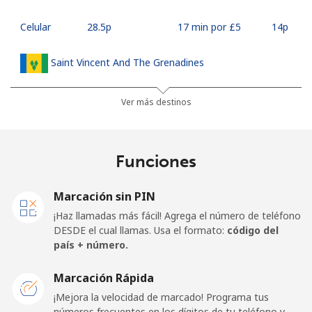
Celular
⁦28.5p⁩
17 min por ⁦£5⁩
⁦14p⁩
Saint Vincent And The Grenadines
Línea fija
⁦24.9p⁩
20 min por ⁦£5⁩
-
Ver más destinos
Celular
⁦26.5p⁩
18 min por ⁦£5⁩
-
Funciones
Samoa
Marcación sin PIN
Línea fija
⁦98.5p⁩
5 min por ⁦£5⁩
-
¡Haz llamadas más fácil! Agrega el número de teléfono
DESDE el cual llamas. Usa el formato:
código del
Celular
⁦103.5p⁩
4 min por ⁦£5⁩
⁦20p⁩
país + número.
San Marino
Marcación Rápida
¡Mejora la velocidad de marcado! Programa tus
números frecuentes en los dígitos de tu teléfono y