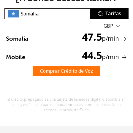
Tarifas
GBP
47.5
p
/min
Somalia
No se ha creado una contraseña
44.5
p
/min
Mobile
Mínimo 8 caracteres
Una letra mayúscula y una minúscula
Un número
Comprar Crédito de Voz
Un caracter especial
El crédito prepagado es una tarjeta de llamadas digital disponible en
línea y está hecho para llamadas virtuales internacionales. No se
entrega un producto físico.
Mantente en contacto para recibir nuestras mejores
ofertas.