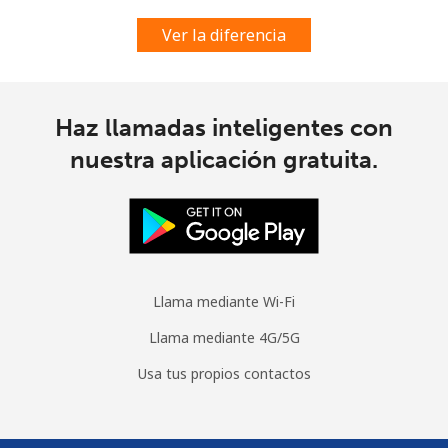
Spain
Ver la diferencia
Línea fija
⁦1.5p⁩
333 min por ⁦£5⁩
-
Celular
⁦1.5p⁩
333 min por ⁦£5⁩
⁦6p⁩
Haz llamadas inteligentes con
nuestra aplicación gratuita.
Sri Lanka
Línea fija
⁦23.5p⁩
21 min por ⁦£5⁩
-
Celular
⁦18.9p⁩
26 min por ⁦£5⁩
-
Llama mediante Wi-Fi
St Helena
Llama mediante 4G/5G
Usa tus propios contactos
All
⁦218.5p⁩
2 min por ⁦£5⁩
-
country