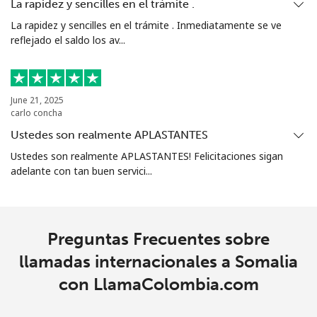
Celular
⁦50.9p⁩
9 min por ⁦£5⁩
-
La rapidez y sencilles en el trámite .
La rapidez y sencilles en el trámite . Inmediatamente se ve
Singapore
reflejado el saldo los av...
Línea fija
⁦1.6p⁩
312 min por ⁦£5⁩
-
June 21, 2025
Celular
⁦1.7p⁩
294 min por ⁦£5⁩
-
carlo concha
Ustedes son realmente APLASTANTES
Sint Maarten
Ustedes son realmente APLASTANTES! Felicitaciones sigan
adelante con tan buen servici...
Línea fija
⁦19.5p⁩
25 min por ⁦£5⁩
-
Celular
⁦19.5p⁩
25 min por ⁦£5⁩
-
Preguntas Frecuentes sobre
Slovakia
llamadas internacionales a Somalia
con LlamaColombia.com
Línea fija
⁦1.5p⁩
333 min por ⁦£5⁩
-