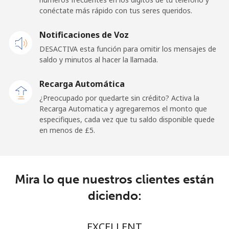
Línea fija
⁦18.9p⁩
26 min por ⁦£5⁩
-
conéctate más rápido con tus seres queridos.
Celular
⁦18.9p⁩
26 min por ⁦£5⁩
-
Notificaciones de Voz
DESACTIVA esta función para omitir los mensajes de
Sao Tome And Principe
saldo y minutos al hacer la llamada.
All
⁦165.9p⁩
3 min por ⁦£5⁩
-
Recarga Automática
country
¿Preocupado por quedarte sin crédito? Activa la
Recarga Automatica y agregaremos el monto que
Saudi Arabia
especifiques, cada vez que tu saldo disponible quede
en menos de ⁦£5⁩.
Línea fija
⁦11.9p⁩
42 min por ⁦£5⁩
-
Celular
⁦18.9p⁩
26 min por ⁦£5⁩
-
Mira lo que nuestros clientes están
diciendo:
Senegal
Línea fija
⁦36.5p⁩
13 min por ⁦£5⁩
-
EXCELLENT