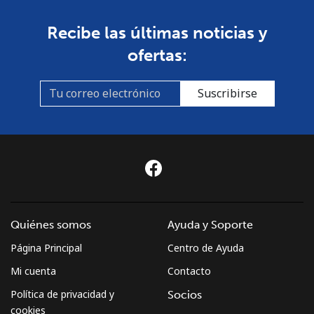
St Pierre And Miquelon
Recibe las últimas noticias y
Línea fija
⁦41.5p⁩
12 min por ⁦£5⁩
-
ofertas:
Celular
⁦44.9p⁩
11 min por ⁦£5⁩
-
Suscribirse
Sudan
Línea fija
⁦36.9p⁩
13 min por ⁦£5⁩
-
Celular
⁦34.5p⁩
14 min por ⁦£5⁩
⁦28p⁩
Suriname
Quiénes somos
Ayuda y Soporte
Página Principal
Centro de Ayuda
Línea fija
⁦34.5p⁩
14 min por ⁦£5⁩
-
Mi cuenta
Contacto
Celular
⁦35.9p⁩
13 min por ⁦£5⁩
-
Política de privacidad y
Socios
cookies