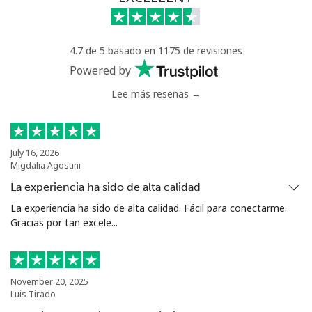
Celular
⁦33.5p⁩
14 min por ⁦£5⁩
⁦21p⁩
4.7 de 5 basado en 1175 de revisiones
Serbia
Powered by
Lee más reseñas →
Línea fija
⁦18.9p⁩
26 min por ⁦£5⁩
-
Celular
⁦45.9p⁩
10 min por ⁦£5⁩
-
July 16, 2026
Migdalia Agostini
Seychelles
La experiencia ha sido de alta calidad
Línea fija
⁦69.5p⁩
7 min por ⁦£5⁩
-
La experiencia ha sido de alta calidad. Fácil para conectarme.
Gracias por tan excele...
Celular
⁦67.5p⁩
7 min por ⁦£5⁩
-
Sierra Leone
November 20, 2025
Luis Tirado