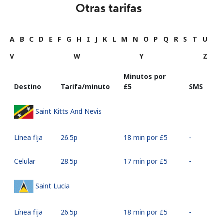
Otras tarifas
A
B
C
D
E
F
G
H
I
J
K
L
M
N
O
P
Q
R
S
T
U
V
W
Y
Z
Minutos por
Destino
Tarifa/minuto
⁦£5⁩
SMS
Saint Kitts And Nevis
Línea fija
⁦26.5p⁩
18 min por ⁦£5⁩
-
Celular
⁦28.5p⁩
17 min por ⁦£5⁩
-
Saint Lucia
Línea fija
⁦26.5p⁩
18 min por ⁦£5⁩
-