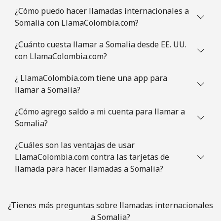
Celular
⁦2.8p⁩
178 min por ⁦£5⁩
⁦7p⁩
¿Cómo puedo hacer llamadas internacionales a
Somalia con LlamaColombia.com?
Slovenia
¿Cuánto cuesta llamar a Somalia desde EE. UU.
con LlamaColombia.com?
Línea fija
⁦27.9p⁩
17 min por ⁦£5⁩
-
¿ LlamaColombia.com tiene una app para
Celular
⁦42.9p⁩
11 min por ⁦£5⁩
-
llamar a Somalia?
Solomon Islands
¿Cómo agrego saldo a mi cuenta para llamar a
Somalia?
All
⁦126.5p⁩
3 min por ⁦£5⁩
-
¿Cuáles son las ventajas de usar
country
LlamaColombia.com contra las tarjetas de
llamada para hacer llamadas a Somalia?
Somalia
Línea fija
⁦47.5p⁩
10 min por ⁦£5⁩
-
¿Tienes más preguntas sobre llamadas internacionales
a Somalia?