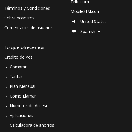
Tello.com
Sweden
Términos y Condiciones
MobileSIM.com
Sobre nosotros
United States
Línea fija
⁦1.6p⁩
312 min por ⁦£5⁩
-
Comentarios de usuarios
Spanish
Celular
⁦4.9p⁩
102 min por ⁦£5⁩
⁦7p⁩
Lo que ofrecemos
Switzerland
Crédito de Voz
Comprar
Línea fija
⁦3.9p⁩
128 min por ⁦£5⁩
-
Tarifas
Celular
⁦13.5p⁩
37 min por ⁦£5⁩
⁦9p⁩
Plan Mensual
Cómo Llamar
Syria
Números de Acceso
Línea fija
⁦19.5p⁩
25 min por ⁦£5⁩
-
Aplicaciones
Calculadora de ahorros
Celular
⁦20.5p⁩
24 min por ⁦£5⁩
⁦28p⁩