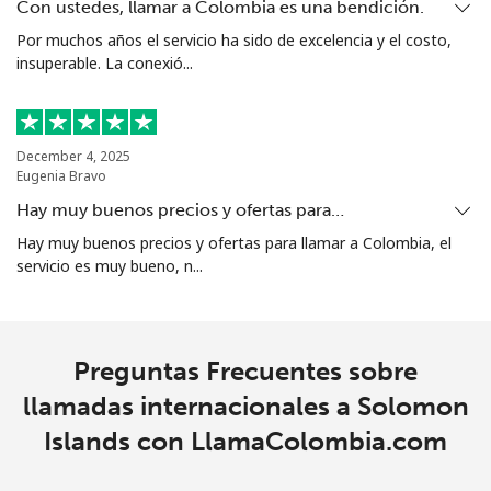
Celular
⁦61.9¢⁩
8 min por ⁦$5⁩
-
Con ustedes, llamar a Colombia es una bendición.
Por muchos años el servicio ha sido de excelencia y el costo,
Singapore
insuperable. La conexió...
Línea fija
⁦1.9¢⁩
263 min por ⁦$5⁩
-
December 4, 2025
Celular
⁦1.9¢⁩
263 min por ⁦$5⁩
-
Eugenia Bravo
Hay muy buenos precios y ofertas para…
Sint Maarten
Hay muy buenos precios y ofertas para llamar a Colombia, el
servicio es muy bueno, n...
Línea fija
⁦24.9¢⁩
20 min por ⁦$5⁩
-
Celular
⁦24.9¢⁩
20 min por ⁦$5⁩
-
Preguntas Frecuentes sobre
Slovakia
llamadas internacionales a Solomon
Islands con LlamaColombia.com
Línea fija
⁦1.5¢⁩
333 min por ⁦$5⁩
-