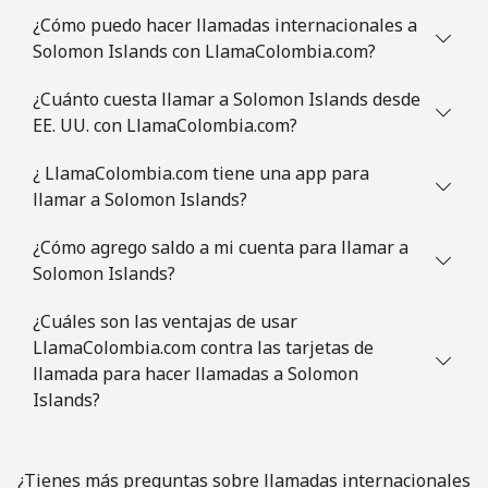
Celular
⁦3.5¢⁩
142 min por ⁦$5⁩
⁦9¢⁩
¿Cómo puedo hacer llamadas internacionales a
Solomon Islands con LlamaColombia.com?
Slovenia
¿Cuánto cuesta llamar a Solomon Islands desde
EE. UU. con LlamaColombia.com?
Línea fija
⁦34.5¢⁩
14 min por ⁦$5⁩
-
¿ LlamaColombia.com tiene una app para
Celular
⁦55.5¢⁩
9 min por ⁦$5⁩
-
llamar a Solomon Islands?
Solomon Islands
¿Cómo agrego saldo a mi cuenta para llamar a
Solomon Islands?
All
⁦163.9¢⁩
3 min por ⁦$5⁩
-
¿Cuáles son las ventajas de usar
country
LlamaColombia.com contra las tarjetas de
llamada para hacer llamadas a Solomon
Somalia
Islands?
Línea fija
⁦57.5¢⁩
8 min por ⁦$5⁩
-
¿Tienes más preguntas sobre llamadas internacionales