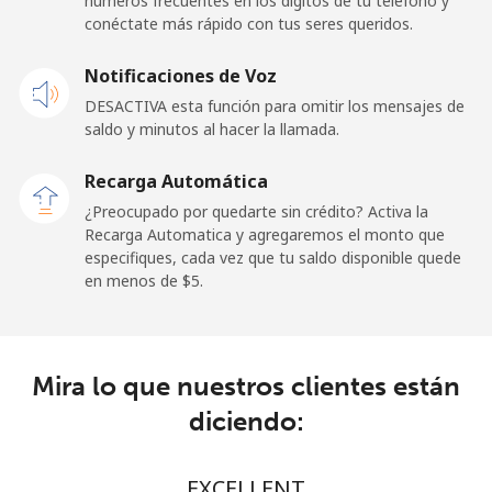
números frecuentes en los dígitos de tu teléfono y
Línea fija
⁦24.5¢⁩
20 min por ⁦$5⁩
-
conéctate más rápido con tus seres queridos.
Celular
⁦23.5¢⁩
21 min por ⁦$5⁩
-
Notificaciones de Voz
DESACTIVA esta función para omitir los mensajes de
Sao Tome And Principe
saldo y minutos al hacer la llamada.
All
⁦214.9¢⁩
2 min por ⁦$5⁩
-
Recarga Automática
country
¿Preocupado por quedarte sin crédito? Activa la
Recarga Automatica y agregaremos el monto que
Saudi Arabia
especifiques, cada vez que tu saldo disponible quede
en menos de ⁦$5⁩.
Línea fija
⁦14.9¢⁩
33 min por ⁦$5⁩
-
Celular
⁦22.9¢⁩
21 min por ⁦$5⁩
-
Mira lo que nuestros clientes están
diciendo:
Senegal
Línea fija
⁦46.9¢⁩
10 min por ⁦$5⁩
-
EXCELLENT