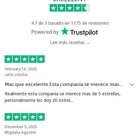
Celular
⁦40.9¢⁩
12 min por ⁦$5⁩
⁦27¢⁩
4.7 de 5 basado en 1175 de revisiones
Serbia
Powered by
Lee más reseñas →
Línea fija
⁦24.5¢⁩
20 min por ⁦$5⁩
-
Celular
⁦55.5¢⁩
9 min por ⁦$5⁩
-
February 16, 2026
carlo concha
Seychelles
Mas que excelente.Esta compania se merece mas…
Línea fija
⁦89.5¢⁩
5 min por ⁦$5⁩
-
Realmente esta compania se merece mas de 5 estrellas,
personalmente les doy 20 estrel...
Celular
⁦87.5¢⁩
5 min por ⁦$5⁩
-
Sierra Leone
December 5, 2025
Migdalia Agostini