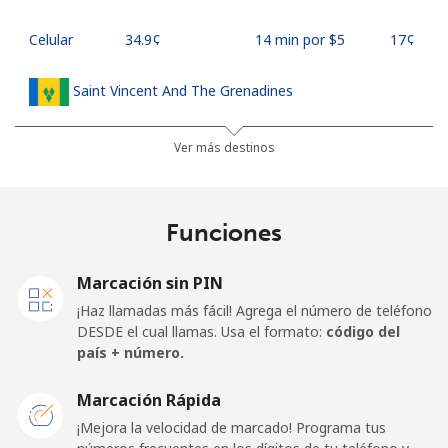
Celular
⁦34.9¢⁩
14 min por ⁦$5⁩
⁦17¢⁩
Saint Vincent And The Grenadines
Línea fija
⁦30.5¢⁩
16 min por ⁦$5⁩
-
Ver más destinos
Celular
⁦33.9¢⁩
14 min por ⁦$5⁩
-
Funciones
Samoa
Marcación sin PIN
Línea fija
⁦127.5¢⁩
3 min por ⁦$5⁩
-
¡Haz llamadas más fácil! Agrega el número de teléfono
DESDE el cual llamas. Usa el formato:
código del
Celular
⁦133.9¢⁩
3 min por ⁦$5⁩
⁦25¢⁩
país + número.
San Marino
Marcación Rápida
¡Mejora la velocidad de marcado! Programa tus