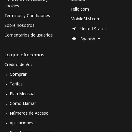
cookies
Sweden
Tello.com
Términos y Condiciones
MobileSIM.com
Línea fija
⁦1.9¢⁩
263 min por ⁦$5⁩
-
Sobre nosotros
United States
Comentarios de usuarios
Celular
⁦5.9¢⁩
84 min por ⁦$5⁩
⁦8¢⁩
Spanish
Switzerland
Lo que ofrecemos
Crédito de Voz
Línea fija
⁦4.5¢⁩
111 min por ⁦$5⁩
-
Comprar
Celular
⁦16.9¢⁩
29 min por ⁦$5⁩
⁦11¢⁩
Tarifas
Plan Mensual
Syria
Cómo Llamar
Línea fija
⁦24.9¢⁩
20 min por ⁦$5⁩
-
Números de Acceso
Aplicaciones
Celular
⁦26.5¢⁩
18 min por ⁦$5⁩
⁦35¢⁩