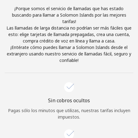
Al abrir una cuenta en este sitio web, estoy de acuerdo con
¡Porque somos el servicio de llamadas que has estado
estos
Términos y condiciones.
buscando para llamar a Solomon Islands por las mejores
tarifas!
Las llamadas de larga distancia no podrían ser más fáciles que
Únete
esto: elige tarjetas de llamada prepagadas, crea una cuenta,
compra crédito de voz en línea y llama a casa.
¡Entérate cómo puedes llamar a Solomon Islands desde el
extranjero usando nuestro servicio de llamadas fácil, seguro y
confiable!
¡Hola!
Inicia sesión o
REGÍSTRATE →
Sin cobros ocultos
Pagas sólo los minutos que utilizas, nuestras tarifas incluyen
impuestos.
¿Olvidaste tu contraseña? →