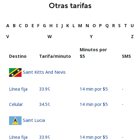
Otras tarifas
A
B
C
D
E
F
G
H
I
J
K
L
M
N
O
P
Q
R
S
T
U
V
W
Y
Z
Minutos por
Destino
Tarifa/minuto
⁦$5⁩
SMS
Saint Kitts And Nevis
Línea fija
⁦33.9¢⁩
14 min por ⁦$5⁩
-
Celular
⁦34.5¢⁩
14 min por ⁦$5⁩
-
Saint Lucia
Línea fija
⁦33.9¢⁩
14 min por ⁦$5⁩
-