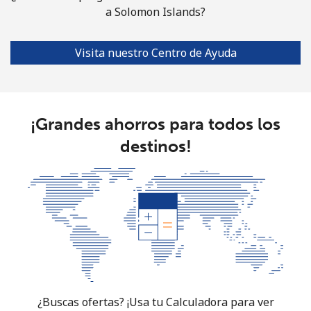
Celular
⁦53.9¢⁩
9 min por ⁦$5⁩
-
a Solomon Islands?
South Africa
Visita nuestro Centro de Ayuda
Línea fija
⁦12.5¢⁩
40 min por ⁦$5⁩
-
Celular
⁦10.5¢⁩
47 min por ⁦$5⁩
⁦7¢⁩
¡Grandes ahorros para todos los
destinos!
South Korea
Línea fija
⁦4.9¢⁩
102 min por ⁦$5⁩
-
Celular
⁦3.5¢⁩
142 min por ⁦$5⁩
⁦7¢⁩
South Sudan
Celular
⁦70.5¢⁩
7 min por ⁦$5⁩
-
¿Buscas ofertas? ¡Usa tu Calculadora para ver