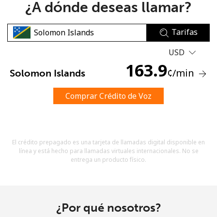
¿A dónde deseas llamar?
Tarifas
USD
163.9
¢
/min
Solomon Islands
No se ha creado una contraseña
Mínimo 8 caracteres
Comprar Crédito de Voz
Una letra mayúscula y una minúscula
Un número
Un caracter especial
El crédito prepagado es una tarjeta de llamadas digital disponible en
línea y está hecho para llamadas virtuales internacionales. No se
entrega un producto físico.
Mantente en contacto para recibir nuestras mejores
¿Por qué nosotros?
ofertas.