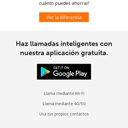
cuánto puedes ahorrar!
Spain
Ver la diferencia
Línea fija
⁦1.5¢⁩
333 min por ⁦$5⁩
-
Celular
⁦1.5¢⁩
333 min por ⁦$5⁩
⁦7¢⁩
Haz llamadas inteligentes con
Sri Lanka
nuestra aplicación gratuita.
Línea fija
⁦28.5¢⁩
17 min por ⁦$5⁩
-
Celular
⁦24.5¢⁩
20 min por ⁦$5⁩
-
Llama mediante Wi-Fi
St Helena
Llama mediante 4G/5G
All
⁦283.5¢⁩
1 min por ⁦$5⁩
-
Usa tus propios contactos
country