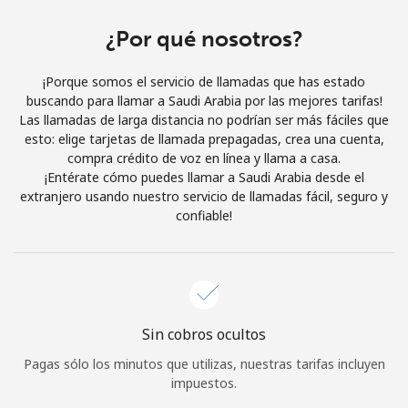
Al abrir una cuenta en este sitio web, estoy de acuerdo con
estos
Términos y condiciones.
¿Por qué nosotros?
¡Porque somos el servicio de llamadas que has estado
Únete
buscando para llamar a Saudi Arabia por las mejores tarifas!
Las llamadas de larga distancia no podrían ser más fáciles que
esto: elige tarjetas de llamada prepagadas, crea una cuenta,
compra crédito de voz en línea y llama a casa.
¡Entérate cómo puedes llamar a Saudi Arabia desde el
¡Hola!
extranjero usando nuestro servicio de llamadas fácil, seguro y
confiable!
Inicia sesión o
REGÍSTRATE →
Sin cobros ocultos
Pagas sólo los minutos que utilizas, nuestras tarifas incluyen
¿Olvidaste tu contraseña? →
impuestos.