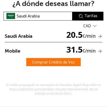
¿A dónde deseas llamar?
Tarifas
CAD
20.5
¢
/min
Saudi Arabia
No se ha creado una contraseña
Mínimo 8 caracteres
31.5
¢
/min
Mobile
Una letra mayúscula y una minúscula
Un número
Un caracter especial
Comprar Crédito de Voz
El crédito prepagado es una tarjeta de llamadas digital disponible en
línea y está hecho para llamadas virtuales internacionales. No se
entrega un producto físico.
Mantente en contacto para recibir nuestras mejores
ofertas.