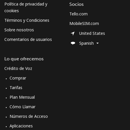
Celular
⁦62.9¢⁩
7 min por ⁦$5⁩
-
Política de privacidad y
Socios
cookies
Tello.com
Sweden
Términos y Condiciones
MobileSIM.com
Sobre nosotros
United States
Línea fija
⁦2.4¢⁩
208 min por ⁦$5⁩
-
Comentarios de usuarios
Spanish
Celular
⁦8.5¢⁩
58 min por ⁦$5⁩
⁦12¢⁩
Lo que ofrecemos
Switzerland
Crédito de Voz
Comprar
Línea fija
⁦5.9¢⁩
84 min por ⁦$5⁩
-
Tarifas
Celular
⁦23.5¢⁩
21 min por ⁦$5⁩
⁦15¢⁩
Plan Mensual
Cómo Llamar
Syria
Números de Acceso
Línea fija
⁦33.9¢⁩
14 min por ⁦$5⁩
-
Aplicaciones