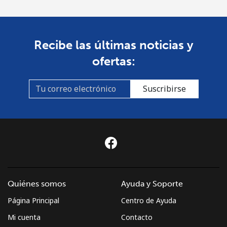
St Pierre And Miquelon
Recibe las últimas noticias y
Línea fija
⁦72.9¢⁩
6 min por ⁦$5⁩
-
ofertas:
Celular
⁦78.9¢⁩
6 min por ⁦$5⁩
-
Suscribirse
Sudan
Línea fija
⁦65.5¢⁩
7 min por ⁦$5⁩
-
Celular
⁦60.5¢⁩
8 min por ⁦$5⁩
⁦50¢⁩
Suriname
Quiénes somos
Ayuda y Soporte
Página Principal
Centro de Ayuda
Línea fija
⁦60.5¢⁩
8 min por ⁦$5⁩
-
Mi cuenta
Contacto