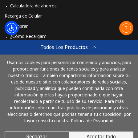
Calculadora de ahorros
Celular
⁦33.9¢⁩
14 min por ⁦$5⁩
⁦50¢⁩
Recarga de Celular
Comprar
¿Cómo Recargar?
Travel eSIM
Todos Los Productos
Comprar
Usamos cookies para personalizar contenido y anuncios, para
Cómo funciona
proporcionar funciones de redes sociales y para analizar
nuestro tráfico. También compartimos información sobre tu
uso de nuestro sitio con colaboradores de redes sociales,
publicidad y analítica que pueden combinarla con otra
Paga con
información que les hayas proporcionado o que hayan
recolectado a partir de tu uso de su servicio. Para más
información sobre nuestras prácticas de privacidad y otras
elecciones o derechos que podrías tener a tu disposición, por
favor consulta nuestra Política de Privacidad.
Rechazar
Aceptar todo
© 2026 LlamaColombia