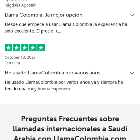
Migdalia Agostini
Celular
⁦90.5¢⁩
5 min por ⁦$5⁩
-
Llama Colombia...la mejor opción.
Desde que empecé a usar Llama Colombia la experiencia ha
Singapore
sido excelente. El precio, c...
Línea fija
⁦2.4¢⁩
208 min por ⁦$5⁩
-
October 13, 2023
Celular
⁦2.5¢⁩
200 min por ⁦$5⁩
-
Estrellita
He usado LlamaColombia por varios años…
Sint Maarten
He usado LlamaColombia por varios años ya y siempre he
tenido una muy buena experienc...
Línea fija
⁦33.9¢⁩
14 min por ⁦$5⁩
-
Celular
⁦33.9¢⁩
14 min por ⁦$5⁩
-
Preguntas Frecuentes sobre
Slovakia
llamadas internacionales a Saudi
Arabia con LlamaColombia.com