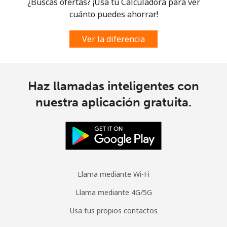
¿Buscas ofertas? ¡Usa tu Calculadora para ver
Celular
⁦102.5¢⁩
4 min por ⁦$5⁩
-
cuánto puedes ahorrar!
Spain
Ver la diferencia
Línea fija
⁦1.5¢⁩
333 min por ⁦$5⁩
-
Celular
⁦1.7¢⁩
294 min por ⁦$5⁩
⁦10¢⁩
Haz llamadas inteligentes con
nuestra aplicación gratuita.
Sri Lanka
Línea fija
⁦38.9¢⁩
12 min por ⁦$5⁩
-
Celular
⁦33.5¢⁩
14 min por ⁦$5⁩
-
Llama mediante Wi-Fi
St Helena
Llama mediante 4G/5G
Usa tus propios contactos
All
⁦412.9¢⁩
1 min por ⁦$5⁩
-
country