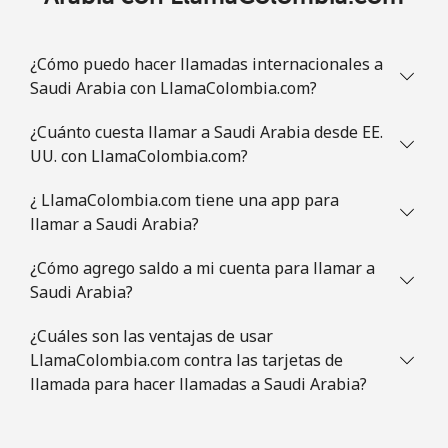
Línea fija
⁦1.5¢⁩
333 min por ⁦$5⁩
-
Celular
⁦4.9¢⁩
102 min por ⁦$5⁩
⁦13¢⁩
¿Cómo puedo hacer llamadas internacionales a
Saudi Arabia con LlamaColombia.com?
Slovenia
¿Cuánto cuesta llamar a Saudi Arabia desde EE.
UU. con LlamaColombia.com?
Línea fija
⁦49.5¢⁩
10 min por ⁦$5⁩
-
¿ LlamaColombia.com tiene una app para
Celular
⁦75.9¢⁩
6 min por ⁦$5⁩
-
llamar a Saudi Arabia?
Solomon Islands
¿Cómo agrego saldo a mi cuenta para llamar a
Saudi Arabia?
All
⁦238.9¢⁩
2 min por ⁦$5⁩
-
¿Cuáles son las ventajas de usar
country
LlamaColombia.com contra las tarjetas de
llamada para hacer llamadas a Saudi Arabia?
Somalia
Línea fija
⁦83.5¢⁩
5 min por ⁦$5⁩
-