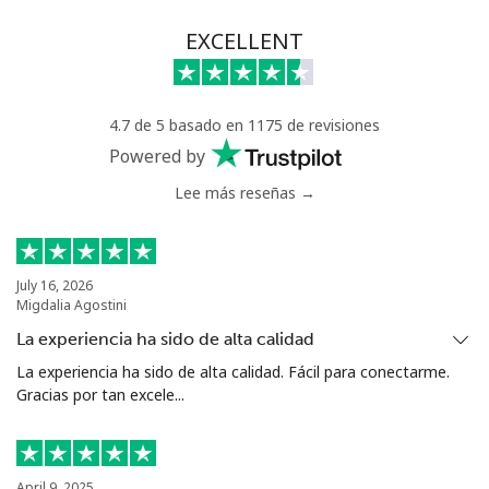
Línea fija
⁦63.9¢⁩
7 min por ⁦$5⁩
-
EXCELLENT
Celular
⁦55.5¢⁩
9 min por ⁦$5⁩
⁦39¢⁩
4.7 de 5 basado en 1175 de revisiones
Serbia
Powered by
Lee más reseñas →
Línea fija
⁦33.5¢⁩
14 min por ⁦$5⁩
-
Celular
⁦80.5¢⁩
6 min por ⁦$5⁩
-
July 16, 2026
Migdalia Agostini
Seychelles
La experiencia ha sido de alta calidad
Línea fija
⁦130.5¢⁩
3 min por ⁦$5⁩
-
La experiencia ha sido de alta calidad. Fácil para conectarme.
Gracias por tan excele...
Celular
⁦126.9¢⁩
3 min por ⁦$5⁩
-
Sierra Leone
April 9, 2025