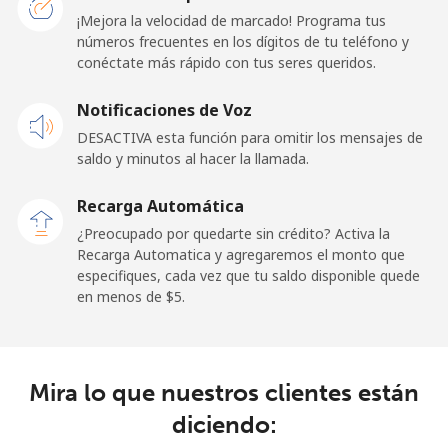
¡Mejora la velocidad de marcado! Programa tus
números frecuentes en los dígitos de tu teléfono y
Línea fija
⁦32.9¢⁩
15 min por ⁦$5⁩
-
conéctate más rápido con tus seres queridos.
Celular
⁦31.9¢⁩
15 min por ⁦$5⁩
-
Notificaciones de Voz
DESACTIVA esta función para omitir los mensajes de
Sao Tome And Principe
saldo y minutos al hacer la llamada.
All
⁦313.5¢⁩
1 min por ⁦$5⁩
-
Recarga Automática
country
¿Preocupado por quedarte sin crédito? Activa la
Recarga Automatica y agregaremos el monto que
Saudi Arabia
especifiques, cada vez que tu saldo disponible quede
en menos de ⁦$5⁩.
Línea fija
⁦20.5¢⁩
24 min por ⁦$5⁩
-
Celular
⁦31.5¢⁩
15 min por ⁦$5⁩
-
Mira lo que nuestros clientes están
diciendo:
Senegal