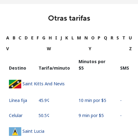
Otras tarifas
A
B
C
D
E
F
G
H
I
J
K
L
M
N
O
P
Q
R
S
T
U
V
W
Y
Z
Minutos por
Destino
Tarifa/minuto
⁦$5⁩
SMS
Saint Kitts And Nevis
Línea fija
⁦45.9¢⁩
10 min por ⁦$5⁩
-
Celular
⁦50.5¢⁩
9 min por ⁦$5⁩
-
Saint Lucia