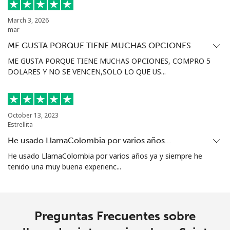
Sierra Leone
March 3, 2026
mar
Celular
⁦50.9p⁩
9 min por ⁦£5⁩
-
ME GUSTA PORQUE TIENE MUCHAS OPCIONES
ME GUSTA PORQUE TIENE MUCHAS OPCIONES, COMPRO 5
Singapore
DOLARES Y NO SE VENCEN,SOLO LO QUE US...
Línea fija
⁦1.6p⁩
312 min por ⁦£5⁩
-
October 13, 2023
Celular
⁦1.7p⁩
294 min por ⁦£5⁩
-
Estrellita
He usado LlamaColombia por varios años…
Sint Maarten
He usado LlamaColombia por varios años ya y siempre he
tenido una muy buena experienc...
Línea fija
⁦19.5p⁩
25 min por ⁦£5⁩
-
Celular
⁦19.5p⁩
25 min por ⁦£5⁩
-
Preguntas Frecuentes sobre
Slovakia