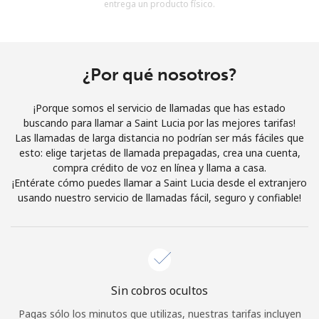
entrega un producto físico.
Al abrir una cuenta en este sitio web, estoy de acuerdo con
estos
Términos y condiciones.
Únete
¿Por qué nosotros?
¡Porque somos el servicio de llamadas que has estado
buscando para llamar a Saint Lucia por las mejores tarifas!
Las llamadas de larga distancia no podrían ser más fáciles que
¡Hola!
esto: elige tarjetas de llamada prepagadas, crea una cuenta,
compra crédito de voz en línea y llama a casa.
¡Entérate cómo puedes llamar a Saint Lucia desde el extranjero
Inicia sesión o
REGÍSTRATE →
usando nuestro servicio de llamadas fácil, seguro y confiable!
Sin cobros ocultos
¿Olvidaste tu contraseña? →
Pagas sólo los minutos que utilizas, nuestras tarifas incluyen