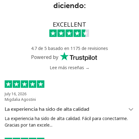
diciendo:
Senegal
Línea fija
⁦36.5p⁩
13 min por ⁦£5⁩
-
EXCELLENT
Celular
⁦33.5p⁩
14 min por ⁦£5⁩
⁦21p⁩
4.7 de 5 basado en 1175 de revisiones
Serbia
Powered by
Lee más reseñas →
Línea fija
⁦18.9p⁩
26 min por ⁦£5⁩
-
Celular
⁦45.9p⁩
10 min por ⁦£5⁩
-
July 16, 2026
Migdalia Agostini
Seychelles
La experiencia ha sido de alta calidad
Línea fija
⁦69.5p⁩
7 min por ⁦£5⁩
-
La experiencia ha sido de alta calidad. Fácil para conectarme.
Gracias por tan excele...
Celular
⁦67.5p⁩
7 min por ⁦£5⁩
-