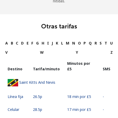
nítidas.
Otras tarifas
A
B
C
D
E
F
G
H
I
J
K
L
M
N
O
P
Q
R
S
T
U
V
W
Y
Z
Minutos por
Destino
Tarifa/minuto
⁦£5⁩
SMS
Saint Kitts And Nevis
Línea fija
⁦26.5p⁩
18 min por ⁦£5⁩
-
Celular
⁦28.5p⁩
17 min por ⁦£5⁩
-