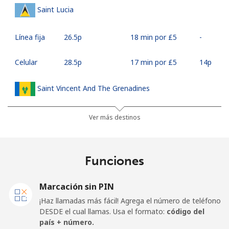
Saint Lucia
Línea fija
⁦26.5p⁩
18 min por ⁦£5⁩
-
Celular
⁦28.5p⁩
17 min por ⁦£5⁩
⁦14p⁩
Saint Vincent And The Grenadines
Línea fija
⁦24.9p⁩
20 min por ⁦£5⁩
-
Ver más destinos
Celular
⁦26.5p⁩
18 min por ⁦£5⁩
-
Funciones
Samoa
Marcación sin PIN
Línea fija
⁦98.5p⁩
5 min por ⁦£5⁩
-
¡Haz llamadas más fácil! Agrega el número de teléfono
DESDE el cual llamas. Usa el formato:
código del
Celular
⁦103.5p⁩
4 min por ⁦£5⁩
⁦20p⁩
país + número.