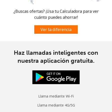
¿Buscas ofertas? ¡Usa tu Calculadora para ver
Celular
⁦54.5p⁩
9 min por ⁦£5⁩
-
cuánto puedes ahorrar!
Spain
Ver la diferencia
Línea fija
⁦1.5p⁩
333 min por ⁦£5⁩
-
Celular
⁦1.5p⁩
333 min por ⁦£5⁩
⁦6p⁩
Haz llamadas inteligentes con
nuestra aplicación gratuita.
Sri Lanka
Línea fija
⁦23.5p⁩
21 min por ⁦£5⁩
-
Celular
⁦18.9p⁩
26 min por ⁦£5⁩
-
Llama mediante Wi-Fi
St Helena
Llama mediante 4G/5G