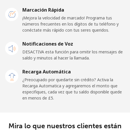
San Marino
Marcación Rápida
¡Mejora la velocidad de marcado! Programa tus
números frecuentes en los dígitos de tu teléfono y
Línea fija
⁦18.9p⁩
26 min por ⁦£5⁩
-
conéctate más rápido con tus seres queridos.
Celular
⁦18.9p⁩
26 min por ⁦£5⁩
-
Notificaciones de Voz
DESACTIVA esta función para omitir los mensajes de
Sao Tome And Principe
saldo y minutos al hacer la llamada.
All
⁦165.9p⁩
3 min por ⁦£5⁩
-
Recarga Automática
country
¿Preocupado por quedarte sin crédito? Activa la
Recarga Automatica y agregaremos el monto que
Saudi Arabia
especifiques, cada vez que tu saldo disponible quede
en menos de ⁦£5⁩.
Línea fija
⁦11.9p⁩
42 min por ⁦£5⁩
-
Celular
⁦18.9p⁩
26 min por ⁦£5⁩
-
Mira lo que nuestros clientes están