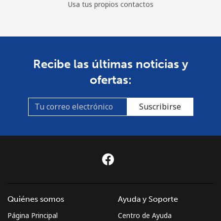
Usa tus propios contactos
All
⁦218.5p⁩
2 min por ⁦£5⁩
-
country
St Pierre And Miquelon
Recibe las últimas noticias y
Línea fija
⁦41.5p⁩
12 min por ⁦£5⁩
-
ofertas:
Celular
⁦44.9p⁩
11 min por ⁦£5⁩
-
Suscribirse
Sudan
Línea fija
⁦36.9p⁩
13 min por ⁦£5⁩
-
Celular
⁦34.5p⁩
14 min por ⁦£5⁩
⁦28p⁩
Suriname
Quiénes somos
Ayuda y Soporte
Página Principal
Centro de Ayuda