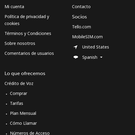
Línea fija
⁦34.5p⁩
14 min por ⁦£5⁩
-
Mi cuenta
Contacto
Celular
⁦35.9p⁩
13 min por ⁦£5⁩
-
Política de privacidad y
Socios
cookies
Tello.com
Sweden
Términos y Condiciones
MobileSIM.com
Sobre nosotros
United States
Línea fija
⁦1.6p⁩
312 min por ⁦£5⁩
-
Comentarios de usuarios
Spanish
Celular
⁦4.9p⁩
102 min por ⁦£5⁩
⁦7p⁩
Lo que ofrecemos
Switzerland
Crédito de Voz
Comprar
Línea fija
⁦3.9p⁩
128 min por ⁦£5⁩
-
Tarifas
Celular
⁦13.5p⁩
37 min por ⁦£5⁩
⁦9p⁩
Plan Mensual
Cómo Llamar
Syria
Números de Acceso