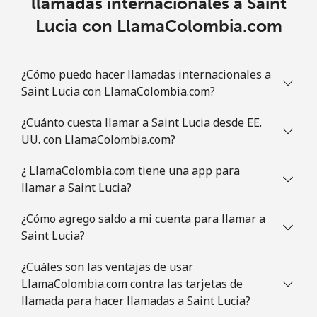
llamadas internacionales a Saint
Lucia con LlamaColombia.com
Línea fija
⁦1.5p⁩
333 min por ⁦£5⁩
-
Celular
⁦2.8p⁩
178 min por ⁦£5⁩
⁦7p⁩
¿Cómo puedo hacer llamadas internacionales a
Saint Lucia con LlamaColombia.com?
Slovenia
¿Cuánto cuesta llamar a Saint Lucia desde EE.
UU. con LlamaColombia.com?
Línea fija
⁦27.9p⁩
17 min por ⁦£5⁩
-
¿ LlamaColombia.com tiene una app para
Celular
⁦42.9p⁩
11 min por ⁦£5⁩
-
llamar a Saint Lucia?
Solomon Islands
¿Cómo agrego saldo a mi cuenta para llamar a
Saint Lucia?
All
⁦126.5p⁩
3 min por ⁦£5⁩
-
¿Cuáles son las ventajas de usar
country
LlamaColombia.com contra las tarjetas de
llamada para hacer llamadas a Saint Lucia?
Somalia