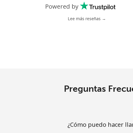
Línea fija
Powered by
Celular
Lee más reseñas →
Poland
Línea fija
⁦
Celular
⁦
Portugal
Preguntas Frecue
Línea fija
⁦
Celular
⁦
¿Cómo puedo hacer lla
Puerto Rico