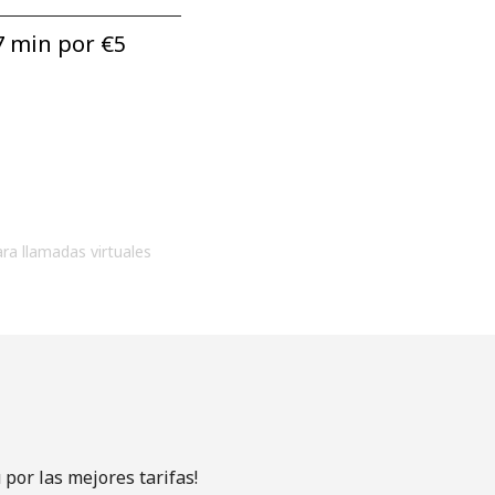
7 min por ⁦€5⁩
ara llamadas virtuales
por las mejores tarifas!