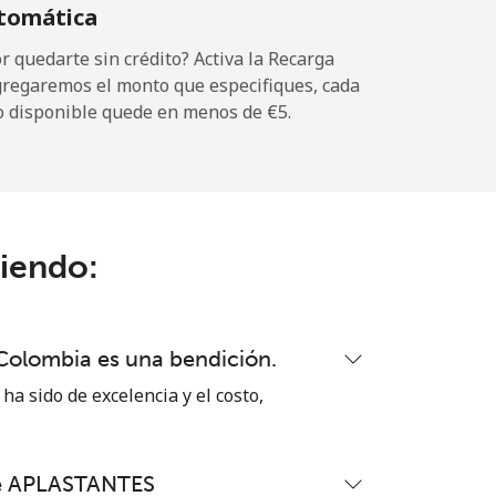
tomática
⁦23¢⁩
 quedarte sin crédito? Activa la Recarga
gregaremos el monto que especifiques, cada
o disponible quede en menos de ⁦€5⁩.
-
⁦7¢⁩
ciendo:
-
 Colombia es una bendición.
-
ha sido de excelencia y el costo,
te APLASTANTES