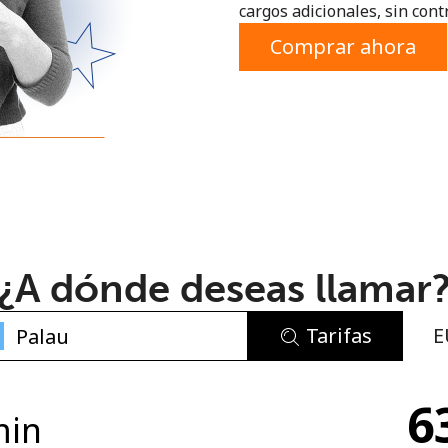
cargos adicionales, sin contr
o
Comprar ahora
¿A dónde deseas llamar
Tarifas
E
No se ha creado una contraseña
6
Mínimo 8 caracteres
min
Una letra mayúscula y una minúscula