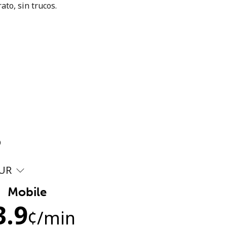
ato, sin trucos.
?
UR
Mobile
3.9
¢
/min