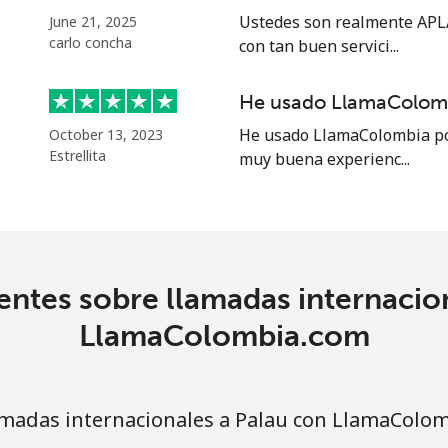
⁦19.5¢⁩
25 min por ⁦€5⁩
Ustedes son realmente APLA
June 21, 2025
carlo concha
con tan buen servici...
⁦12.5¢⁩
40 min por ⁦€5⁩
He usado LlamaColomb
He usado LlamaColombia por
October 13, 2023
Estrellita
muy buena experienc...
1.5¢⁩
333 min por ⁦€5⁩
1.8¢⁩
277 min por ⁦€5⁩
ntes sobre llamadas internacio
1.5¢⁩
333 min por ⁦€5⁩
LlamaColombia.com
3.5¢⁩
142 min por ⁦€5⁩
madas internacionales a Palau con LlamaColo