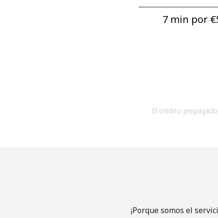
7 min por ⁦€5
El crédito prepagado 
¡Porque somos el servic