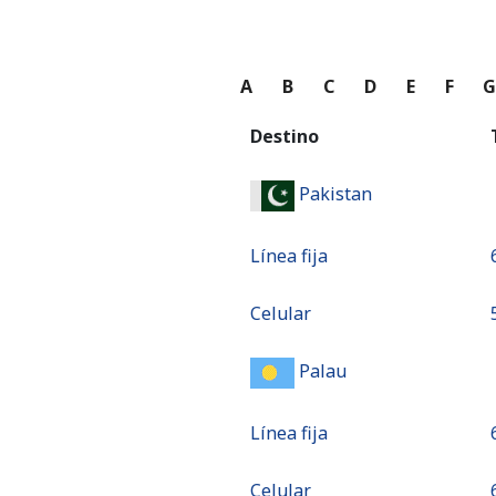
A
B
C
D
E
F
Destino
Pakistan
Línea fija
⁦
Celular
⁦
Palau
Línea fija
Celular