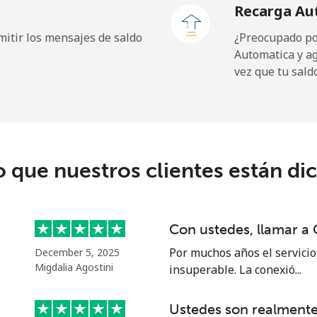
Recarga Au
⁦120.5¢⁩
4 min por ⁦€5⁩
itir los mensajes de saldo
¿Preocupado por
Automatica y a
vez que tu sald
3.9¢⁩
128 min por ⁦€5⁩
6.5¢⁩
76 min por ⁦€5⁩
o que nuestros clientes están di
1.5¢⁩
333 min por ⁦€5⁩
Con ustedes, llamar a
1.5¢⁩
333 min por ⁦€5⁩
Por muchos años el servicio 
December 5, 2025
Migdalia Agostini
insuperable. La conexió...
Ustedes son realmen