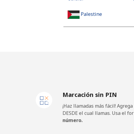
Palestine
Línea fija
Celular
Panama
Línea fija
⁦
Marcación sin PIN
Celular
¡Haz llamadas más fácil! Agrega
Papua New Guinea
DESDE el cual llamas. Usa el fo
número.
Línea fija