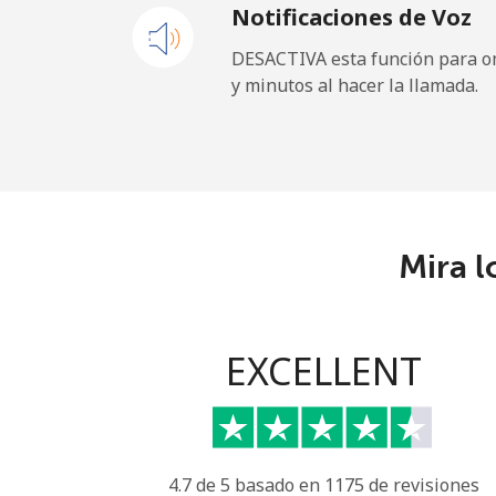
Notificaciones de Voz
Celular
DESACTIVA esta función para om
y minutos al hacer la llamada.
Paraguay
Línea fija
⁦
Celular
⁦
Mira l
Peru
Línea fija
⁦
EXCELLENT
Celular
⁦
Philippines
4.7 de 5 basado en 1175 de revisiones