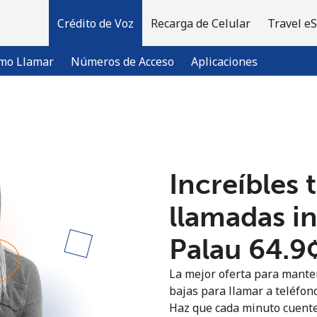
Crédito de Voz
Recarga de Celular
Travel e
mo Llamar
Números de Acceso
Aplicaciones
¡Bienvenido!
Increíbles 
¿Ya tienes una cuenta?
Inicia sesión →
llamadas i
Regístrate con
Palau ⁦64.9
La mejor oferta para manten
bajas para llamar a teléfono
Haz que cada minuto cuente