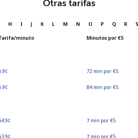
Otras tarifas
o
Continuar con
G
H
I
J
K
L
M
N
O
P
Q
R
Tarifa/minuto
Minutos por ⁦€5⁩
6.9¢⁩
72 min por ⁦€5⁩
5.9¢⁩
84 min por ⁦€5⁩
⁦64.9¢⁩
7 min por ⁦€5⁩
⁦63.9¢⁩
7 min por ⁦€5⁩