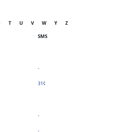
S
T
U
V
W
Y
Z
SMS
-
⁦31¢⁩
-
-