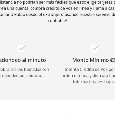
istancia no podrían ser más fáciles que esto: elige tarjeta
rea una cuenta, compra crédito de voz en línea y llama a cas
¡Hola!
amar a Palau desde el extranjero usando nuestro servicio de
confiable!
Inicia sesión o
REGÍSTRATE →
edondeo al minuto
Monto Mínimo ⁦€5
cobrarán las llamadas con
Intenta Crédito de Voz po
redondeo por minuto.
orden mínima y disfruta ll
¿Olvidaste tu contraseña? →
internacionales bajas
Iniciar Sesión