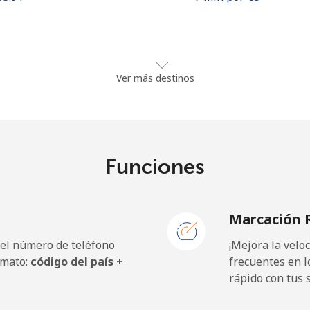
⁦26.9¢⁩
18 min por ⁦€5⁩
Ver más destinos
⁦30.5¢⁩
16 min por ⁦€5⁩
Funciones
5.5¢⁩
90 min por ⁦€5⁩
Marcación 
⁦18.9¢⁩
26 min por ⁦€5⁩
 el número de teléfono
¡Mejora la vel
rmato:
código del país +
frecuentes en l
rápido con tus 
⁦120.5¢⁩
4 min por ⁦€5⁩