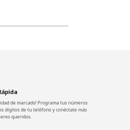
-
-
-
Rápida
⁦13¢⁩
ocidad de marcado! Programa tus números
os dígitos de tu teléfono y conéctate más
seres queridos.
-