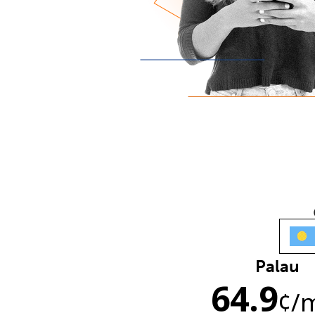
Palau
64.9
¢
/