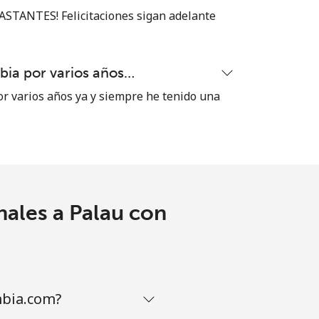
-
STANTES! Felicitaciones sigan adelante
-
ia por varios años…
 varios años ya y siempre he tenido una
-
⁦7¢⁩
nales a Palau con
-
⁦7¢⁩
mbia.com?