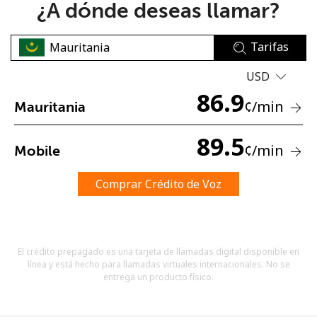
¿A dónde deseas llamar?
Tarifas
USD
86.9
¢
/min
Mauritania
No se ha creado una contraseña
Mínimo 8 caracteres
89.5
¢
/min
Mobile
Una letra mayúscula y una minúscula
Un número
Un caracter especial
Comprar Crédito de Voz
El crédito prepagado es una tarjeta de llamadas digital disponible en
línea y está hecho para llamadas virtuales internacionales. No se
entrega un producto físico.
Mantente en contacto para recibir nuestras mejores
ofertas.