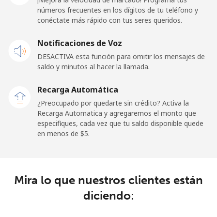
⁦$5⁩
números frecuentes en los dígitos de tu teléfono y
conéctate más rápido con tus seres queridos.
Celular
⁦57.9¢⁩
8 min por
-
Notificaciones de Voz
⁦$5⁩
DESACTIVA esta función para omitir los mensajes de
saldo y minutos al hacer la llamada.
Malaysia
Recarga Automática
Línea fija
⁦1.5¢⁩
333 min por
-
¿Preocupado por quedarte sin crédito? Activa la
⁦$5⁩
Recarga Automatica y agregaremos el monto que
especifiques, cada vez que tu saldo disponible quede
Celular
⁦1.5¢⁩
333 min por
-
en menos de ⁦$5⁩.
⁦$5⁩
Maldives
Mira lo que nuestros clientes están
Línea fija
⁦109.9¢⁩
4 min por
-
diciendo:
⁦$5⁩