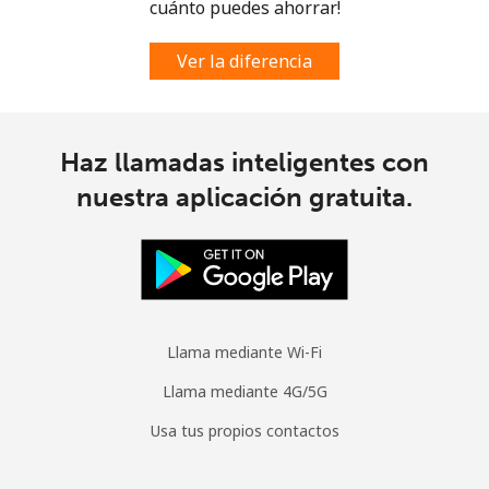
cuánto puedes ahorrar!
All country
⁦70.9¢⁩
7 min por
-
Ver la diferencia
⁦$5⁩
Moldova
Haz llamadas inteligentes con
Línea fija
⁦38.9¢⁩
12 min por
-
nuestra aplicación gratuita.
⁦$5⁩
Celular
⁦39.9¢⁩
12 min por
⁦32¢⁩
⁦$5⁩
Monaco
Llama mediante Wi-Fi
Llama mediante 4G/5G
Línea fija
⁦42.5¢⁩
11 min por
-
⁦$5⁩
Usa tus propios contactos
Celular
⁦53.5¢⁩
9 min por
⁦10¢⁩