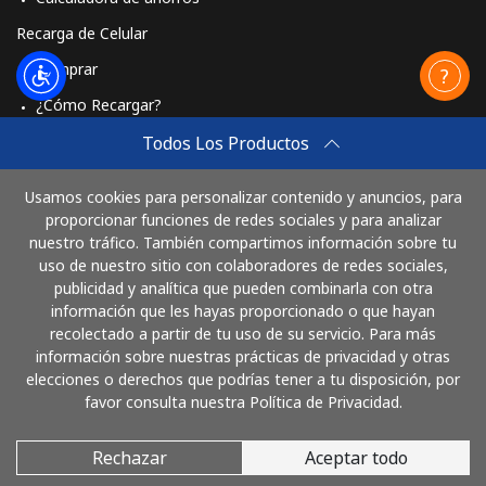
⁦$5⁩
Recarga de Celular
Comprar
Mobile -
⁦45.9¢⁩
10 min por
-
Vodacom
⁦$5⁩
¿Cómo Recargar?
Travel eSIM
Todos Los Productos
Myanmar
Comprar
Usamos cookies para personalizar contenido y anuncios, para
Línea fija
⁦26.9¢⁩
18 min por
-
Cómo funciona
proporcionar funciones de redes sociales y para analizar
⁦$5⁩
nuestro tráfico. También compartimos información sobre tu
uso de nuestro sitio con colaboradores de redes sociales,
Celular
⁦25.9¢⁩
19 min por
⁦27¢⁩
publicidad y analítica que pueden combinarla con otra
Paga con
⁦$5⁩
información que les hayas proporcionado o que hayan
recolectado a partir de tu uso de su servicio. Para más
información sobre nuestras prácticas de privacidad y otras
elecciones o derechos que podrías tener a tu disposición, por
favor consulta nuestra Política de Privacidad.
Rechazar
Aceptar todo
© 2026 LlamaColombia