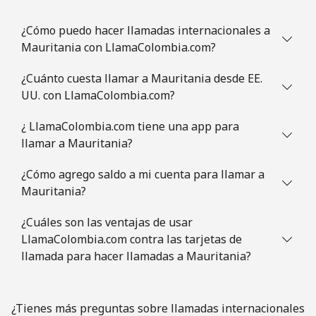
Celular
⁦30.9¢⁩
16 min por
-
¿Cómo puedo hacer llamadas internacionales a
⁦$5⁩
Mauritania con LlamaColombia.com?
Mauritania
¿Cuánto cuesta llamar a Mauritania desde EE.
UU. con LlamaColombia.com?
Línea fija
⁦86.9¢⁩
5 min por
-
⁦$5⁩
¿ LlamaColombia.com tiene una app para
llamar a Mauritania?
Celular
⁦89.5¢⁩
5 min por
-
⁦$5⁩
¿Cómo agrego saldo a mi cuenta para llamar a
Mauritania?
Mauritius
¿Cuáles son las ventajas de usar
LlamaColombia.com contra las tarjetas de
Línea fija
⁦8.5¢⁩
58 min por
-
llamada para hacer llamadas a Mauritania?
⁦$5⁩
Celular
⁦7.5¢⁩
66 min por
⁦32¢⁩
¿Tienes más preguntas sobre llamadas internacionales
⁦$5⁩