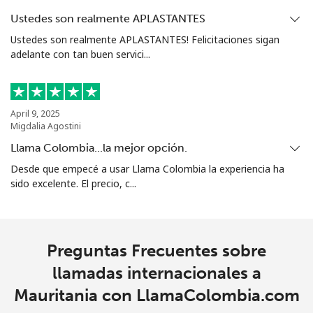
Mariana Islands
Ustedes son realmente APLASTANTES
Ustedes son realmente APLASTANTES! Felicitaciones sigan
adelante con tan buen servici...
All country
⁦10.5¢⁩
47 min por
-
⁦$5⁩
Marshall Islands
April 9, 2025
Migdalia Agostini
Línea fija
⁦32.9¢⁩
15 min por
-
Llama Colombia...la mejor opción.
⁦$5⁩
Desde que empecé a usar Llama Colombia la experiencia ha
sido excelente. El precio, c...
Celular
⁦32.9¢⁩
15 min por
-
⁦$5⁩
Martinique
Preguntas Frecuentes sobre
llamadas internacionales a
Línea fija
⁦6.9¢⁩
72 min por
-
Mauritania con LlamaColombia.com
⁦$5⁩