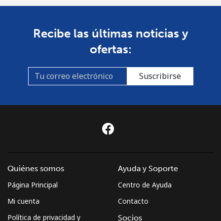
⁦$5⁩
Mongolia
Recibe las últimas noticias y
ofertas:
Línea fija
⁦3.5¢⁩
142 min por
-
⁦$5⁩
Suscribirse
Celular
⁦2.6¢⁩
192 min por
-
⁦$5⁩
Montenegro
Línea fija
⁦41.5¢⁩
12 min por
-
⁦$5⁩
Quiénes somos
Ayuda y Soporte
Página Principal
Centro de Ayuda
Celular
⁦59.5¢⁩
8 min por
-
⁦$5⁩
Mi cuenta
Contacto
Política de privacidad y
Socios
Montserrat