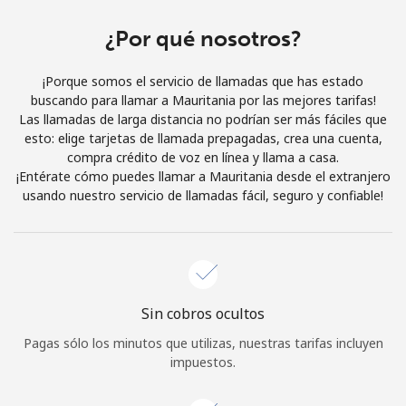
Al abrir una cuenta en este sitio web, estoy de acuerdo con
estos
Términos y condiciones.
¿Por qué nosotros?
¡Porque somos el servicio de llamadas que has estado
Únete
buscando para llamar a Mauritania por las mejores tarifas!
Las llamadas de larga distancia no podrían ser más fáciles que
esto: elige tarjetas de llamada prepagadas, crea una cuenta,
compra crédito de voz en línea y llama a casa.
¡Entérate cómo puedes llamar a Mauritania desde el extranjero
¡Hola!
usando nuestro servicio de llamadas fácil, seguro y confiable!
Inicia sesión o
REGÍSTRATE →
Sin cobros ocultos
Pagas sólo los minutos que utilizas, nuestras tarifas incluyen
impuestos.
¿Olvidaste tu contraseña? →