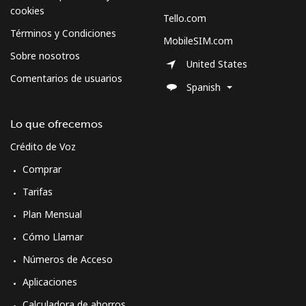
cookies
Tello.com
Términos y Condiciones
All country
⁦36.5¢⁩
13 min por
-
MobileSIM.com
⁦$5⁩
Sobre nosotros
United States
Comentarios de usuarios
Morocco
Spanish
Línea fija
⁦18.5¢⁩
27 min por
-
Lo que ofrecemos
⁦$5⁩
Crédito de Voz
Comprar
Celular
⁦78.5¢⁩
6 min por
-
⁦$5⁩
Tarifas
Plan Mensual
Mozambique
Cómo Llamar
Línea fija
⁦34.9¢⁩
14 min por
-
Números de Acceso
⁦$5⁩
Aplicaciones
Celular
⁦35.9¢⁩
13 min por
-
Calculadora de ahorros