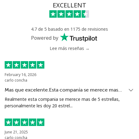
Celular
⁦108.9¢⁩
4 min por
-
EXCELLENT
⁦$5⁩
Mali
4.7 de 5 basado en 1175 de revisiones
Powered by
Línea fija
⁦53.9¢⁩
9 min por
-
Lee más reseñas →
⁦$5⁩
Celular
⁦53.9¢⁩
9 min por
⁦17¢⁩
⁦$5⁩
February 16, 2026
carlo concha
Malta
Mas que excelente.Esta compania se merece mas…
Realmente esta compania se merece mas de 5 estrellas,
Línea fija
⁦39.5¢⁩
12 min por
-
personalmente les doy 20 estrel...
⁦$5⁩
Celular
⁦58.5¢⁩
8 min por
⁦8¢⁩
⁦$5⁩
June 21, 2025
carlo concha