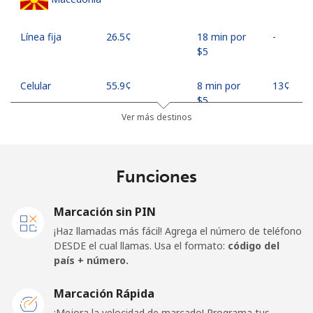
Línea fija
⁦26.5¢⁩
18 min por
-
⁦$5⁩
Celular
⁦55.9¢⁩
8 min por
⁦13¢⁩
⁦$5⁩
Ver más destinos
Madagascar
Funciones
Línea fija
⁦81.9¢⁩
6 min por
-
⁦$5⁩
Marcación sin PIN
Celular
⁦88.5¢⁩
5 min por
-
¡Haz llamadas más fácil! Agrega el número de teléfono
⁦$5⁩
DESDE el cual llamas. Usa el formato:
código del
país + número.
Malawi
Marcación Rápida
Línea fija
⁦57.9¢⁩
8 min por
-
¡Mejora la velocidad de marcado! Programa tus