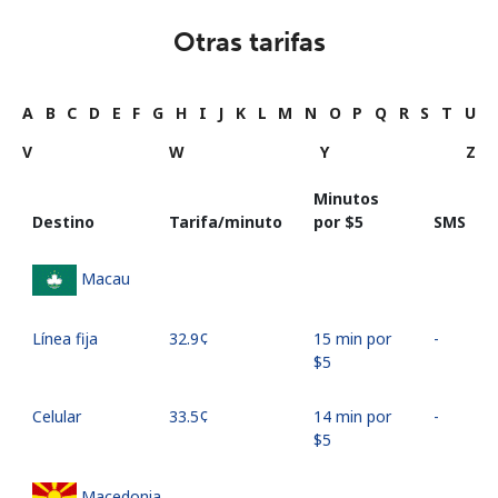
Otras tarifas
A
B
C
D
E
F
G
H
I
J
K
L
M
N
O
P
Q
R
S
T
U
V
W
Y
Z
Minutos
Destino
Tarifa/minuto
por ⁦$5⁩
SMS
Macau
Línea fija
⁦32.9¢⁩
15 min por
-
⁦$5⁩
Celular
⁦33.5¢⁩
14 min por
-
⁦$5⁩
Macedonia