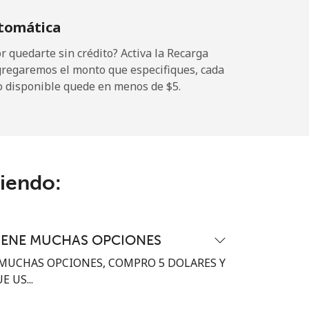
tomática
-
 quedarte sin crédito? Activa la Recarga
gregaremos el monto que especifiques, cada
o disponible quede en menos de ⁦$5⁩.
-
-
ciendo:
-
IENE MUCHAS OPCIONES
⁦17¢⁩
MUCHAS OPCIONES, COMPRO 5 DOLARES Y
 US...