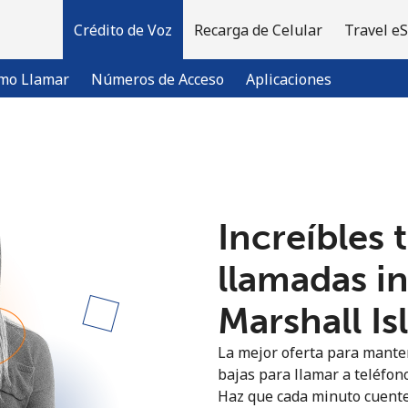
Crédito de Voz
Recarga de Celular
Travel e
mo Llamar
Números de Acceso
Aplicaciones
¡Bienvenido!
Increíbles 
¿Ya tienes una cuenta?
Inicia sesión →
llamadas i
Regístrate con
Marshall Is
La mejor oferta para manten
bajas para llamar a teléfono
Haz que cada minuto cuente