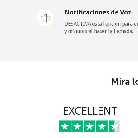
Notificaciones de Voz
Celular
DESACTIVA esta función para om
y minutos al hacer la llamada.
Maldives
Línea fija
Celular
Mira l
Mali
Línea fija
EXCELLENT
Celular
Malta