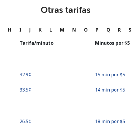
o
Otras tarifas
Continuar con
G
H
I
J
K
L
M
N
O
P
Q
R
Tarifa/minuto
Minutos por ⁦$5⁩
⁦32.9¢⁩
15 min por ⁦$5⁩
⁦33.5¢⁩
14 min por ⁦$5⁩
⁦26.5¢⁩
18 min por ⁦$5⁩