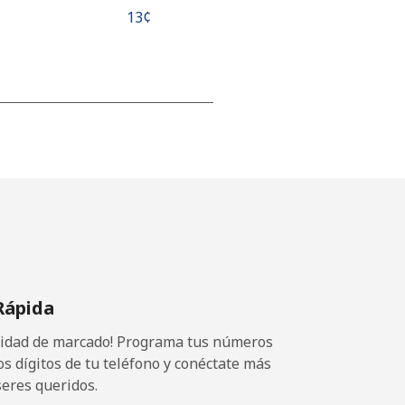
⁦13¢⁩
-
-
-
Rápida
-
ocidad de marcado! Programa tus números
os dígitos de tu teléfono y conéctate más
seres queridos.
-