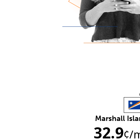
Marshall Isl
32.9
¢
/