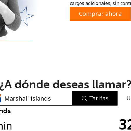
cargos adicionales, sin contr
o
Comprar ahora
¿A dónde deseas llamar
Tarifas
U
No se ha creado una contraseña
ands
3
Mínimo 8 caracteres
min
Una letra mayúscula y una minúscula