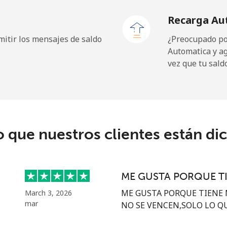
Recarga Au
⁦1.5¢⁩
333 min por ⁦$5⁩
itir los mensajes de saldo
¿Preocupado por
Automatica y a
vez que tu sald
⁦109.9¢⁩
4 min por ⁦$5⁩
⁦108.9¢⁩
4 min por ⁦$5⁩
o que nuestros clientes están di
⁦53.9¢⁩
9 min por ⁦$5⁩
ME GUSTA PORQUE T
⁦53.9¢⁩
9 min por ⁦$5⁩
ME GUSTA PORQUE TIENE 
March 3, 2026
mar
NO SE VENCEN,SOLO LO QUE