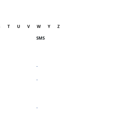
S
T
U
V
W
Y
Z
SMS
-
-
-