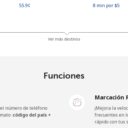
⁦55.9¢⁩
8 min por ⁦$5⁩
⁦81.9¢⁩
6 min por ⁦$5⁩
Ver más destinos
⁦88.5¢⁩
5 min por ⁦$5⁩
Funciones
⁦57.9¢⁩
8 min por ⁦$5⁩
Marcación 
⁦57.9¢⁩
8 min por ⁦$5⁩
 el número de teléfono
¡Mejora la vel
rmato:
código del país +
frecuentes en l
rápido con tus 
⁦1.5¢⁩
333 min por ⁦$5⁩