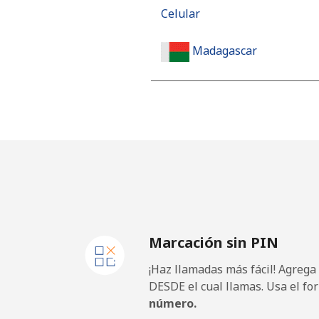
Celular
Madagascar
Línea fija
Celular
Malawi
Línea fija
Marcación sin PIN
Celular
¡Haz llamadas más fácil! Agrega
Malaysia
DESDE el cual llamas. Usa el fo
número.
Línea fija