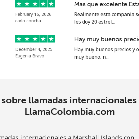
Mas que excelente.Es
⁦39.5¢⁩
12 min por ⁦$5⁩
Realmente esta compania se
February 16, 2026
carlo concha
les doy 20 estrel...
⁦58.5¢⁩
8 min por ⁦$5⁩
Hay muy buenos precio
Hay muy buenos precios y of
December 4, 2025
Eugenia Bravo
muy bueno, n...
⁦10.5¢⁩
47 min por ⁦$5⁩
⁦32.9¢⁩
15 min por ⁦$5⁩
sobre llamadas internacionales 
⁦32.9¢⁩
15 min por ⁦$5⁩
LlamaColombia.com
madas internacionales a Marshall Islands con