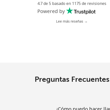
4.7 de 5 basado en 1175 de revisiones
Línea fija
Powered by
Celular
Lee más reseñas →
Mariana Islands
All country
Marshall Islands
Línea fija
Preguntas Frecuentes 
Celular
Martinique
¿Cómo puedo hacer lla