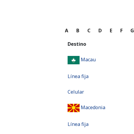
A
B
C
D
E
F
Destino
Macau
Línea fija
Celular
Macedonia
Línea fija