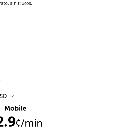
ato, sin trucos.
?
SD
Mobile
2.9
¢
/min