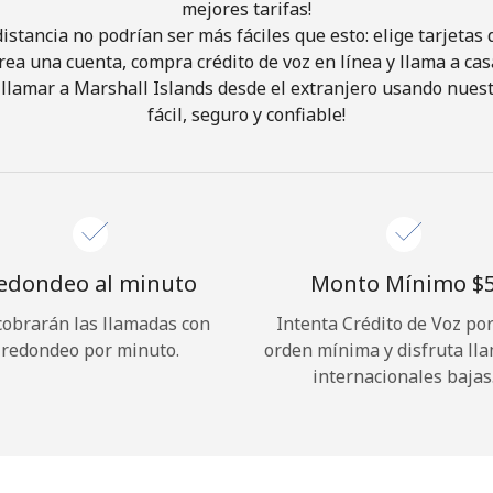
mejores tarifas!
istancia no podrían ser más fáciles que esto: elige tarjeta
¡Hola!
rea una cuenta, compra crédito de voz en línea y llama a cas
llamar a Marshall Islands desde el extranjero usando nuest
fácil, seguro y confiable!
Inicia sesión o
REGÍSTRATE →
edondeo al minuto
Monto Mínimo ⁦$5
cobrarán las llamadas con
Intenta Crédito de Voz po
¿Olvidaste tu contraseña? →
redondeo por minuto.
orden mínima y disfruta ll
internacionales bajas
Iniciar Sesión