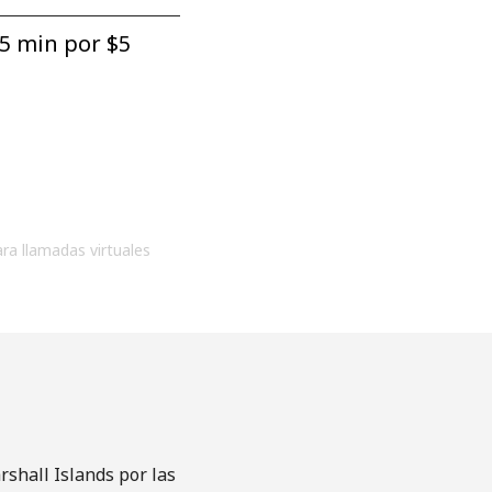
5 min por ⁦$5⁩
ara llamadas virtuales
shall Islands por las