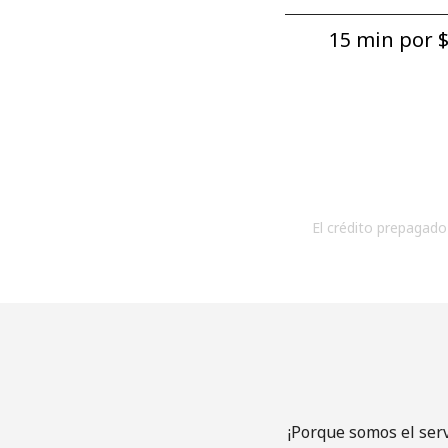
15 min por ⁦$
El crédito prepagado 
¡Porque somos el ser